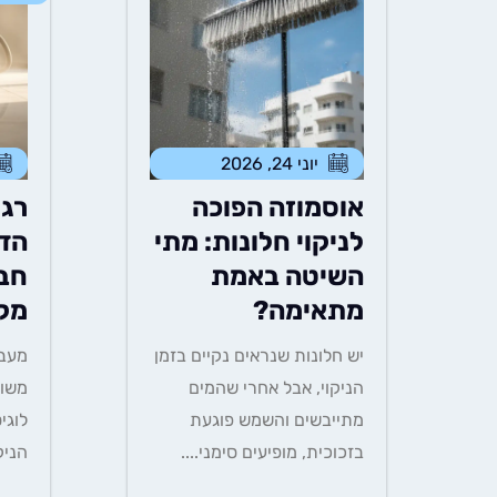
יוני 24, 2026
אוסמוזה הפוכה
רגע
לניקוי חלונות: מתי
הדי
השיטה באמת
חבר
מתאימה?
מק
יש חלונות שנראים נקיים בזמן
מעבר
הניקוי, אבל אחרי שהמים
משופ
מתייבשים והשמש פוגעת
לוגי
בזכוכית, מופיעים סימני....
הניק