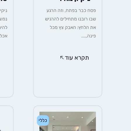
פסח כבר בפתח, וזה הרגע
שבו רובנו מתחילים להרגיש
נפוצ
את הלחץ: האבק צץ מכל
להימ
פינה,....
אכלו
תקרא עוד
ת
כללי