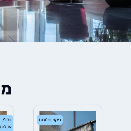
מא
ניקוי חלונות
כללי
,
נ
אכלוס