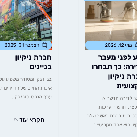
מאי 12, 2026
דצמבר 31, 2025
 לפני מעבר
חברת ניקיון
רה: כך תבחרו
בניינים
ת ניקיון
בניין נקי ומסודר משפיע על
צועית
איכות החיים של הדיירים וע
ערך הנכס. לובי נקי,....
 לדירה חדשה או
צת דורש היערכות
סטית מורכבת כאשר שלב
תקרא עוד
יון הוא אחד הקריטיים....