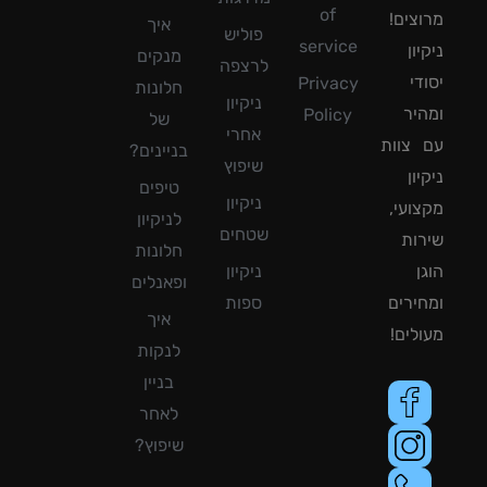
of
צים!
איך
פוליש
service
ון
מנקים
לרצפה
די
Privacy
חלונות
ניקיון
יר
Policy
של
אחרי
צוות
בניינים?
שיפוץ
ון
טיפים
ניקיון
ועי,
לניקיון
שטחים
ות
חלונות
ן
ניקיון
ופאנלים
ירים
ספות
איך
לים!
לנקות
בניין
לאחר
שיפוץ?