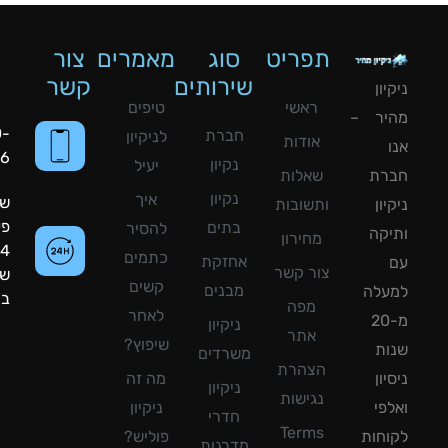
תפריט
סוג
מאמרים
צור
שירותים
קשר
ון
ראשי
טיפים
יר –
050-
חברת
לניקיון
אודות
8090056
נקיון
יעיל
רת
שאלות
נקיון
איך
שעות
ון
ותשובות
פעילות:
בתים
להסיר
קה
מחירון
24
כתמים
אחזקת
צור קשר
שעות
קשים
מבנים
עלה
ביממה!
מפה
לאחר
מ-20
ניקיון
אתר
שיפוץ?
ת
משרדים
הצהרת
ון
מה זה
ניקיון
נגישות
פי
ניקיון
חדרי
Terms
חות
פוליש?
מדרגות