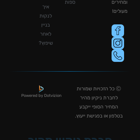
ירים
ספות
איך
לים!
לנקות
בניין
לאחר
שיפוץ?
Ⓒ כל הזכויות שמורות
Powered by Dotvizion
לחברת ניקיון מהיר
המחיר הסופי ייקבע
טלפון או בפגישת ייעוץ.