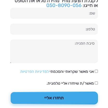
בלת הצעת מחיר מהירה מלאו את הטופס
חייגו:
050-8090-056
ון
עה
אני מאשר שקראתי והסכמתי
למדיניות הפרטיות
מאשר/ת שיחזרו אליי טלפונית.
תחזרו אליי