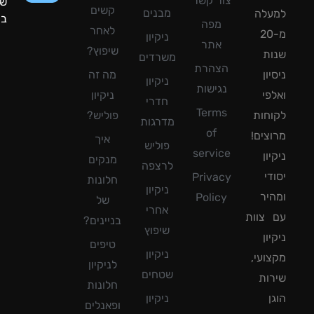
צור קשר
שעות
קשים
מבנים
עלה
ביממה!
מפה
לאחר
מ-20
ניקיון
אתר
שיפוץ?
ת
משרדים
הצהרת
ון
מה זה
ניקיון
נגישות
פי
ניקיון
חדרי
Terms
חות
פוליש?
מדרגות
of
צים!
איך
פוליש
service
ון
מנקים
לרצפה
די
Privacy
חלונות
ניקיון
יר
Policy
של
אחרי
צוות
בניינים?
שיפוץ
ון
טיפים
ניקיון
ועי,
לניקיון
שטחים
ות
חלונות
ן
ניקיון
ופאנלים