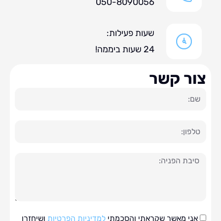
050-8090056
שעות פעילות:
24 שעות ביממה!
ר קשר
ה
י מאשר שקראתי והסכמתי
למדיניות הפרטיות
ושיחזרו