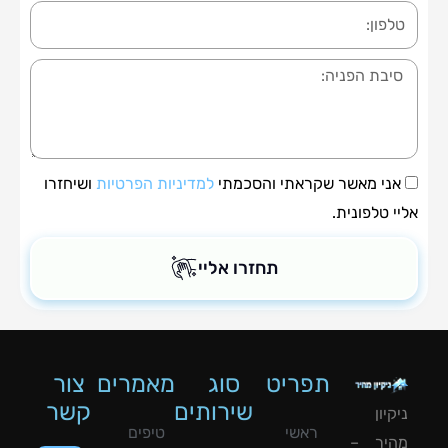
ה
י מאשר שקראתי והסכמתי
למדיניות הפרטיות
ושיחזרו
טלפונית.
תחזרו אליי
תפריט
סוג
מאמרים
צור
שירותים
קשר
ון
ראשי
טיפים
יר –