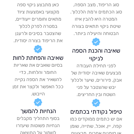
ג הריפוד, מצב הספה,
כאן מתבצע ניקוי ספה
 הכתמים ורמת הלכלוך.
מקצועי באמצעות ציוד
מטרה היא להבין איזו
מתאים וחומרים ייעודיים,
טת ניקוי תתאים בצורה
במטרה לפרק לכלוך
בטוחה והיעילה ביותר.
שהצטבר בסיבים ולרענן
את הריפוד בצורה יסודית.
יבה והכנת הספה
שאיבה והפחתת לחות
לניקוי
בסיום שואבים את שאריות
לפני תחילת העבודה
החומר והלחות, כדי
צעים שאיבה יסודית של
להשאיר את הספה נקייה
, פירורים, שיער ולכלוך
ככל האפשר ולקצר את זמן
יבש שהצטבר על פני
הייבוש.
השטח ובין החריצים.
הנחיות להמשך
פול נקודתי בכתמים
בסוף התהליך מקבלים
יש כתמים ממוקדים כמו
הנחיות פשוטות שיעזרו
, יין, אוכל, שתייה, שומן
לשמור על התוצאה
 סימנים אחרים, מבצעים