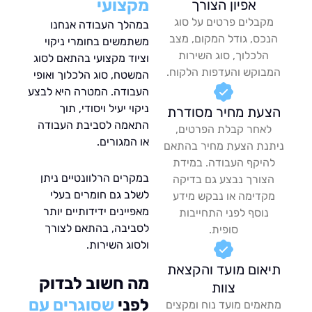
מקצועי
אפיון הצורך
קבלים פרטים על סוג
במהלך העבודה אנחנו
כס, גודל המקום, מצב
משתמשים בחומרי ניקוי
הלכלוך, סוג השירות
וציוד מקצועי בהתאם לסוג
בוקש והעדפות הלקוח.
המשטח, סוג הלכלוך ואופי
העבודה. המטרה היא לבצע
ניקוי יעיל ויסודי, תוך
עת מחיר מסודרת
התאמה לסביבת העבודה
לאחר קבלת הפרטים,
או המגורים.
נת הצעת מחיר בהתאם
היקף העבודה. במידת
במקרים הרלוונטיים ניתן
צורך נבצע גם בדיקה
לשלב גם חומרים בעלי
קדימה או נבקש מידע
מאפיינים ידידותיים יותר
נוסף לפני התחייבות
לסביבה, בהתאם לצורך
סופית.
ולסוג השירות.
אום מועד והקצאת
מה חשוב לבדוק
צוות
לפני
שסוגרים עם
אמים מועד נוח ומקצים