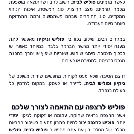
 מזמינים
פוליש לבית
, חשוב להבין שהתוצאה מושפעת
 גורמים: מצב הריצוף, סוג המשטח, איכות הניקוי
ים, סוג החומרים שבהם משתמשים ורמת התחזוקה
 סיום העבודה.
ים רבים, שילוב נכון בין
פוליש וניקיון
מאפשר לתת
 יסודי יותר מאשר הברקה בלבד, במיוחד כאשר יש
ך מצטבר, סימני שימוש, שאריות שיפוץ או צורך בהכנת
 לכניסה, למסירה או לאירוח.
ם הסיבה שלא מעט לקוחות מחפשים שירות משולב של
ון ופוליש לבית
, לדירה או לעסק, במקום להזמין כל
ה בנפרד.
יש לרצפה עם התאמה לצורך שלכם
הרצפה נראית שחוקה, עמומה או זקוקה לניקוי יסודי
,
פוליש לרצפה
יכול להיות פתרון מתאים לשיפור המראה
י של החלל. בין אם אתם מחפשים
פוליש לבית
,
פוליש