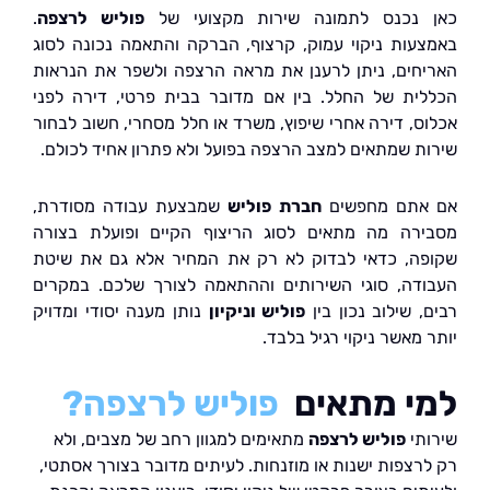
נכנס לתמונה שירות מקצועי של
פוליש לרצפה
.
עות ניקוי עמוק, קרצוף, הברקה והתאמה נכונה לסוג
חים, ניתן לרענן את מראה הרצפה ולשפר את הנראות
ית של החלל. בין אם מדובר בבית פרטי, דירה לפני
ס, דירה אחרי שיפוץ, משרד או חלל מסחרי, חשוב לבחור
ת שמתאים למצב הרצפה בפועל ולא פתרון אחיד לכולם.
אתם מחפשים
חברת פוליש
שמבצעת עבודה מסודרת,
רה מה מתאים לסוג הריצוף הקיים ופועלת בצורה
ה, כדאי לבדוק לא רק את המחיר אלא גם את שיטת
דה, סוגי השירותים וההתאמה לצורך שלכם. במקרים
 שילוב נכון בין
פוליש וניקיון
נותן מענה יסודי ומדויק
מאשר ניקוי רגיל בלבד.
י מתאים
פוליש לרצפה?
תי
פוליש לרצפה
מתאימים למגוון רחב של מצבים, ולא
רצפות ישנות או מוזנחות. לעיתים מדובר בצורך אסתטי,