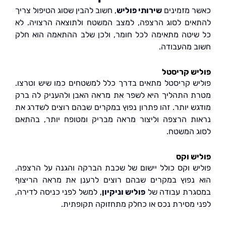
 מזמינים
שירותי פוליש
, חשוב להבין שסוג הטיפול צריך
ים לסוג הרצפה, למצב המשטח ולתוצאה הרצויה. לא
יטה מתאימה לכל חומר, ולכן שלב ההתאמה הוא חלק
 מהעבודה.
ש קריסטל
ש קריסטל מתאים בדרך כלל למשטחים כמו שיש וטרצו.
 התהליך היא לשפר את מראה האבן ולהעניק לה ברק
ש יותר. זהו פתרון נפוץ במקרים שבהם רוצים לשדרג את
ת הרצפה וליצור מראה מבריק ומטופח יותר, בהתאם
 המשטח.
ש וקס
ש וקס כולל יישום של שכבת הברקה והגנה על הרצפה.
נפוץ במקרים שבהם רוצים לרענן את מראה הריצוף
רת עבודה של
פוליש וניקיון
, למשל לפני כניסה לדירה,
 מסירת נכס או כחלק מתחזוקה תקופתית.