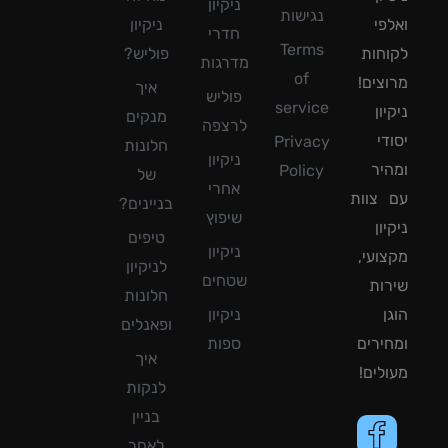
ניקיון
נגישות
פי
ניקיון
חדרי
Terms
חות
פוליש?
מדרגות
of
צים!
איך
פוליש
service
ון
מנקים
לרצפה
די
Privacy
חלונות
ניקיון
יר
Policy
של
אחרי
צוות
בניינים?
שיפוץ
ון
טיפים
ניקיון
ועי,
לניקיון
שטחים
ות
חלונות
ן
ניקיון
ופאנלים
ירים
ספות
איך
לים!
לנקות
בניין
לאחר