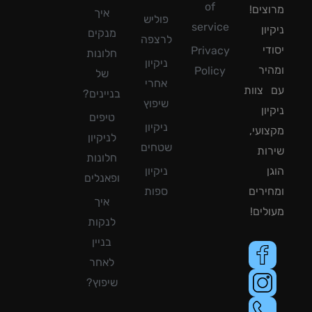
of
צים!
איך
פוליש
service
ון
מנקים
לרצפה
די
Privacy
חלונות
ניקיון
יר
Policy
של
אחרי
צוות
בניינים?
שיפוץ
ון
טיפים
ניקיון
ועי,
לניקיון
שטחים
ות
חלונות
ן
ניקיון
ופאנלים
ירים
ספות
איך
לים!
לנקות
בניין
לאחר
שיפוץ?