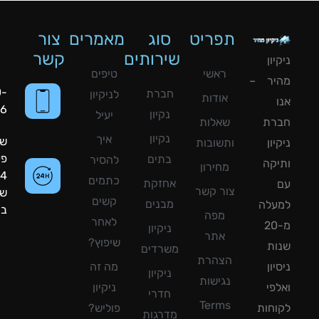
תפריט
סוג
מאמרים
צור
שירותים
קשר
ון
ראשי
טיפים
יר –
050-
חברת
לניקיון
אודות
8090056
נקיון
יעיל
רת
שאלות
נקיון
איך
שעות
ון
ותשובות
פעילות:
בתים
להסיר
קה
מחירון
24
כתמים
אחזקת
צור קשר
שעות
קשים
מבנים
עלה
ביממה!
מפה
לאחר
מ-20
ניקיון
אתר
שיפוץ?
ת
משרדים
הצהרת
ון
מה זה
ניקיון
נגישות
פי
ניקיון
חדרי
Terms
חות
פוליש?
מדרגות