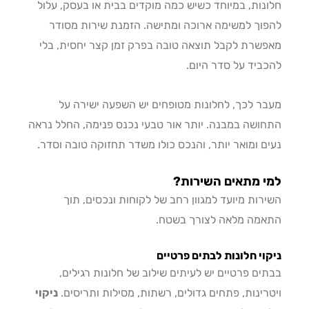
נות, במיוחד כשיש כמה מוקדים בבית או בעסק, עלול
וך למשימה ארוכה ומתישה. הזמנת שירות מסודר
שרת לקבל תוצאה טובה בפרק זמן קצר יחסית, בלי
ביד על סדר היום.
ר לכך, לחלונות מטופחים יש השפעה ישירה על
ושה במבנה. יותר אור טבעי נכנס פנימה, החלל נראה
ם ומואר יותר, והנכס כולו משדר תחזוקה טובה וסדר.
י מתאים השירות?
רות מיועד למגוון רחב של לקוחות ונכסים, תוך
מה מלאה לצורך בשטח.
וי חלונות לבתים פרטיים
ים פרטיים יש לעיתים שילוב של חלונות רגילים,
רינות, פתחים גדולים, רשתות, מסילות ותריסים.
ניקוי