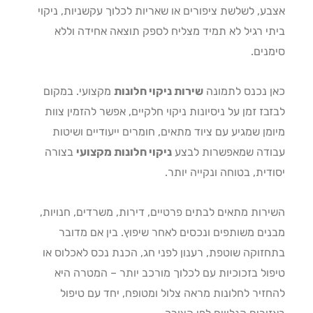
ע, לשלשת ציפורים או שאריות לכלוך עקשניות, ניקוי
י רגיל לא תמיד מצליח לספק תוצאה אחידה וללא
נים.
 נכנס לתמונה
שירות ניקוי חלונות
מקצועי. במקום
בז זמן על ניסיונות ניקוי חלקיים, אפשר להזמין צוות
מן שמגיע עם ציוד מתאים, חומרים ייעודיים ושיטות
דה שמאפשרות לבצע
ניקוי חלונות מקצועי
בצורה
דית, בטוחה ונקייה יותר.
רות מתאים לבתים פרטיים, דירות, משרדים, חנויות,
ים משותפים ונכסים לאחר שיפוץ. בין אם מדובר
זוקה שוטפת, רענון לפני חג, הכנת נכס לאכלוס או
ול בזכוכיות עם לכלוך מורכב יותר – המטרה היא
זיר לחלונות מראה צלול ומטופח, יחד עם טיפול