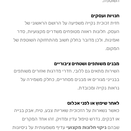
טפת.
יות ועסקים
ת זכוכית נקייה משפיעה על הרושם הראשוני של
ק. חלונות ראווה מטופחים משדרים מקצועיות, סדר
ינות, ולכן מדובר בחלק חשוב מהתחזוקה השוטפת של
ום.
ים משותפים ושטחים ציבוריים
רות מתאים גם ללובי, חדרי מדרגות ואזורים משותפים
ייני מגורים או מבנים מסחריים, כחלק משמירה על
ות נקייה ומכובדת.
ר שיפוץ או לפני אכלוס
ר נשארות על הזכוכית שאריות צבע, טיח, אבק בנייה
דבקים, נדרש טיפול עדין ומדויק. זהו אחד המקרים
הם
ניקוי חלונות מקצועי
עדיף משמעותית על ניסיונות