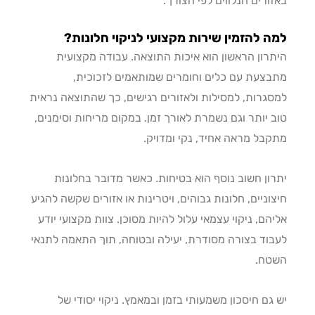
ורים הנלווים לפי הצורך.
 להזמין שירות מקצועי לניקוי חלונות?
רון הראשון הוא איכות התוצאה. עבודה מקצועית
צעת עם כלים וחומרים שמותאמים לזכוכית,
גרות, למסילות ולאזורים רגישים, כך שהתוצאה נראית
 יותר וגם נשמרת לאורך זמן. במקום מריחות וסימנים,
בל מראה אחיד, נקי ומדויק.
ון חשוב נוסף הוא בטיחות. כאשר מדובר בחלונות
וניים, חלונות גבוהים, ויטרינות או אזורים שקשה להגיע
הם, ניקוי עצמאי עלול להיות מסוכן. צוות מקצועי יודע
וד בצורה מסודרת, יעילה ובטוחה, תוך התאמה לתנאי
טח.
גם חיסכון משמעותי בזמן ובמאמץ. ניקוי יסודי של