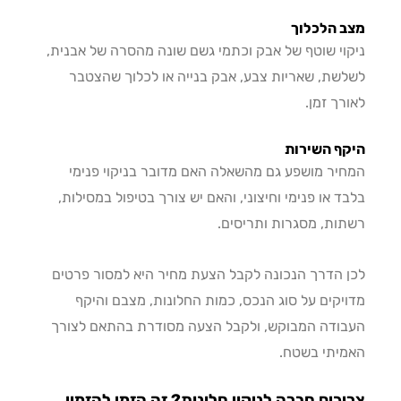
 הלכלוך
וי שוטף של אבק וכתמי גשם שונה מהסרה של אבנית,
שת, שאריות צבע, אבק בנייה או לכלוך שהצטבר
רך זמן.
ף השירות
יר מושפע גם מהשאלה האם מדובר בניקוי פנימי
ד או פנימי וחיצוני, והאם יש צורך בטיפול במסילות,
ות, מסגרות ותריסים.
 הדרך הנכונה לקבל הצעת מחיר היא למסור פרטים
יקים על סוג הנכס, כמות החלונות, מצבם והיקף
ודה המבוקש, ולקבל הצעה מסודרת בהתאם לצורך
יתי בשטח.
כים חברה לניקוי חלונות? זה הזמן להזמין