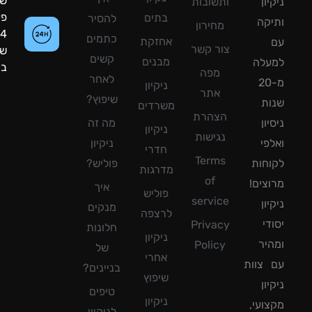
שעות
ון
ותשובות
פעילות:
בתים
להסיר
קה
מחירון
24
כתמים
אחזקת
צור קשר
שעות
קשים
מבנים
עלה
ביממה!
מפה
לאחר
מ-20
ניקיון
אתר
שיפוץ?
ת
משרדים
הצהרת
ון
מה זה
ניקיון
נגישות
פי
ניקיון
חדרי
Terms
חות
פוליש?
מדרגות
of
צים!
איך
פוליש
service
ון
מנקים
לרצפה
די
Privacy
חלונות
ניקיון
יר
Policy
של
אחרי
צוות
בניינים?
שיפוץ
ון
טיפים
ניקיון
ועי,
לניקיון