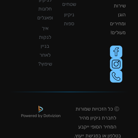
שטחים
ות
חלונות
ן
ניקיון
ופאנלים
ירים
ספות
איך
לים!
לנקות
בניין
לאחר
שיפוץ?
Ⓒ כל הזכויות שמורות
Powered by Dotvizion
לחברת ניקיון מהיר
המחיר הסופי ייקבע
טלפון או בפגישת ייעוץ.