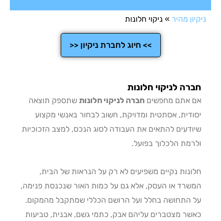
ן מהיר
»
ניקוי חלונות
>> חיוג לחברת ניקיון <<
ה לניקוי חלונות
אתם מחפשים
חברה לניקוי חלונות
שתספק תוצאה
דית, אסתטית ומדויקת, חשוב לבחור באנשי מקצוע
דעים להתאים את העבודה לסוג הנכס, למצב הזכוכיות
מת הלכלוך בפועל.
נות נקיים משפיעים לא רק על הנראות של הבית,
רד או העסק, אלא גם על כמות האור שנכנסת פנימה,
התחושה בחלל ועל הרושם הכללי שמתקבל מהמקום.
ר מצטברים עליהם אבק, כתמי גשם, אבנית, טביעות