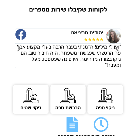
לקוחות שקיבלו שירות מספרים
יהודית מרציאנו
ורד דמר
☆
☆
☆
☆
☆
☆
☆
☆
☆
ין לי מילים! הזמנתי בעבר הרבה בעלי מקצוע אבל
"אני מאוד מרוצ
ה הרגשתי שפגשתי משפחה. היה חיבור טוב, הם
הבקשות שלי, הי
קו בצורה מדהימה, אין פינה שפספסו. מעל
נוספים בלי שביק
עבר!"
תקתקו עבודה מ
ניקוי ספה
הברשת ספה
ניקוי שטיח