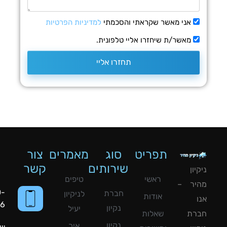
אני מאשר שקראתי והסכמתי
למדיניות הפרטיות
מאשר/ת שיחזרו אליי טלפונית.
תחזרו אליי
תפריט
סוג
מאמרים
צור
שירותים
קשר
ון
ראשי
טיפים
יר –
050-
חברת
לניקיון
אודות
8090056
נקיון
יעיל
רת
שאלות
נקיון
איך