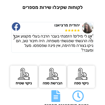
לקוחות שקיבלו שירות מספרים
יהודית מרציאנו
ורד דמר
☆
☆
☆
☆
☆
☆
☆
☆
☆
ין לי מילים! הזמנתי בעבר הרבה בעלי מקצוע אבל
"אני מאוד מרוצ
ה הרגשתי שפגשתי משפחה. היה חיבור טוב, הם
הבקשות שלי, הי
קו בצורה מדהימה, אין פינה שפספסו. מעל
נוספים בלי שביק
עבר!"
תקתקו עבודה מ
ניקוי ספה
הברשת ספה
ניקוי שטיח