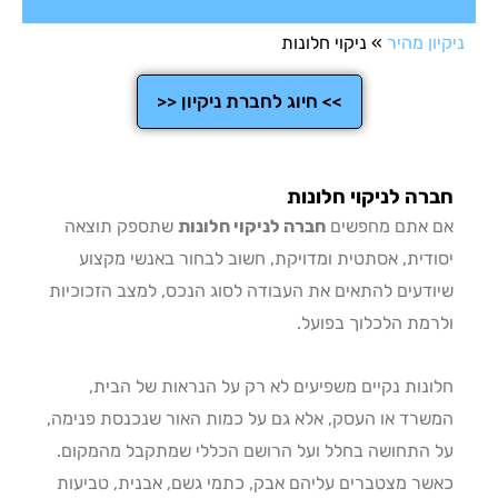
ן מהיר
»
ניקוי חלונות
>> חיוג לחברת ניקיון <<
ה לניקוי חלונות
אתם מחפשים
חברה לניקוי חלונות
שתספק תוצאה
דית, אסתטית ומדויקת, חשוב לבחור באנשי מקצוע
דעים להתאים את העבודה לסוג הנכס, למצב הזכוכיות
מת הלכלוך בפועל.
נות נקיים משפיעים לא רק על הנראות של הבית,
רד או העסק, אלא גם על כמות האור שנכנסת פנימה,
התחושה בחלל ועל הרושם הכללי שמתקבל מהמקום.
ר מצטברים עליהם אבק, כתמי גשם, אבנית, טביעות