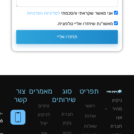
אני מאשר שקראתי והסכמתי
למדיניות הפרטיות
מאשר/ת שיחזרו אליי טלפונית.
תחזרו אליי
תפריט
סוג
מאמרים
צור
שירותים
קשר
ון
ראשי
טיפים
יר –
050-
חברת
לניקיון
אודות
8090056
נקיון
יעיל
רת
שאלות
נקיון
איך