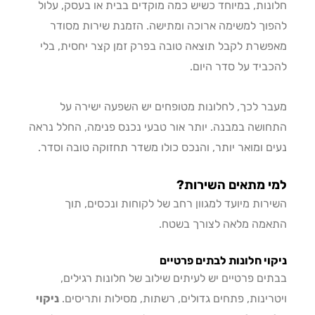
נות, במיוחד כשיש כמה מוקדים בבית או בעסק, עלול
וך למשימה ארוכה ומתישה. הזמנת שירות מסודר
שרת לקבל תוצאה טובה בפרק זמן קצר יחסית, בלי
ביד על סדר היום.
ר לכך, לחלונות מטופחים יש השפעה ישירה על
ושה במבנה. יותר אור טבעי נכנס פנימה, החלל נראה
ם ומואר יותר, והנכס כולו משדר תחזוקה טובה וסדר.
י מתאים השירות?
רות מיועד למגוון רחב של לקוחות ונכסים, תוך
מה מלאה לצורך בשטח.
וי חלונות לבתים פרטיים
ים פרטיים יש לעיתים שילוב של חלונות רגילים,
רינות, פתחים גדולים, רשתות, מסילות ותריסים.
ניקוי