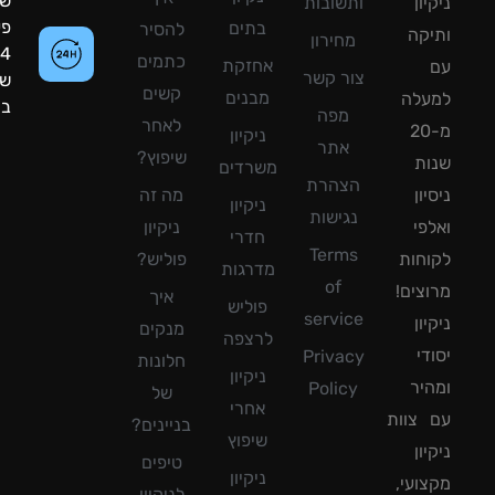
שעות
ון
ותשובות
פעילות:
בתים
להסיר
קה
מחירון
24
כתמים
אחזקת
צור קשר
שעות
קשים
מבנים
עלה
ביממה!
מפה
לאחר
מ-20
ניקיון
אתר
שיפוץ?
ת
משרדים
הצהרת
ון
מה זה
ניקיון
נגישות
פי
ניקיון
חדרי
Terms
חות
פוליש?
מדרגות
of
צים!
איך
פוליש
service
ון
מנקים
לרצפה
די
Privacy
חלונות
ניקיון
יר
Policy
של
אחרי
צוות
בניינים?
שיפוץ
ון
טיפים
ניקיון
ועי,
לניקיון