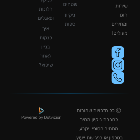
שטחים
ות
חלונות
ן
ניקיון
ופאנלים
ירים
ספות
איך
לים!
לנקות
בניין
לאחר
שיפוץ?
Ⓒ כל הזכויות שמורות
Powered by Dotvizion
לחברת ניקיון מהיר
המחיר הסופי ייקבע
טלפון או בפגישת ייעוץ.