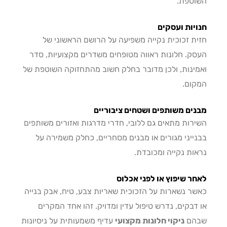
טפת.
יות ועסקים
ת זכוכית נקייה משפיעה על הרושם הראשוני של
ק. חלונות ראווה מטופחים משדרים מקצועיות, סדר
ינות, ולכן מדובר בחלק חשוב מהתחזוקה השוטפת של
ום.
ים משותפים ושטחים ציבוריים
רות מתאים גם ללובי, חדרי מדרגות ואזורים משותפים
ייני מגורים או מבנים מסחריים, כחלק משמירה על
ות נקייה ומכובדת.
ר שיפוץ או לפני אכלוס
ר נשארות על הזכוכית שאריות צבע, טיח, אבק בנייה
דבקים, נדרש טיפול עדין ומדויק. זהו אחד המקרים
הם
ניקוי חלונות מקצועי
עדיף משמעותית על ניסיונות