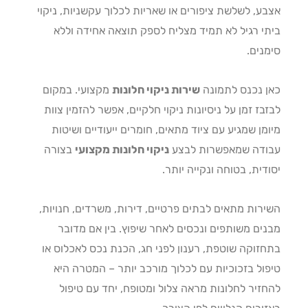
ע, לשלשת ציפורים או שאריות לכלוך עקשניות, ניקוי
י רגיל לא תמיד מצליח לספק תוצאה אחידה וללא
נים.
 נכנס לתמונה
שירות ניקוי חלונות
מקצועי. במקום
בז זמן על ניסיונות ניקוי חלקיים, אפשר להזמין צוות
מן שמגיע עם ציוד מתאים, חומרים ייעודיים ושיטות
דה שמאפשרות לבצע
ניקוי חלונות מקצועי
בצורה
דית, בטוחה ונקייה יותר.
רות מתאים לבתים פרטיים, דירות, משרדים, חנויות,
ים משותפים ונכסים לאחר שיפוץ. בין אם מדובר
זוקה שוטפת, רענון לפני חג, הכנת נכס לאכלוס או
ול בזכוכיות עם לכלוך מורכב יותר – המטרה היא
זיר לחלונות מראה צלול ומטופח, יחד עם טיפול