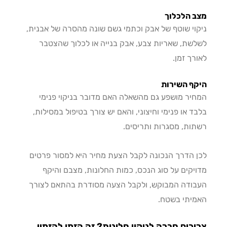
 הלכלוך
וי שוטף של אבק וכתמי גשם שונה מהסרה של אבנית,
שת, שאריות צבע, אבק בנייה או לכלוך שהצטבר
רך זמן.
ף השירות
יר מושפע גם מהשאלה האם מדובר בניקוי פנימי
ד או פנימי וחיצוני, והאם יש צורך בטיפול במסילות,
ות, מסגרות ותריסים.
 הדרך הנכונה לקבל הצעת מחיר היא למסור פרטים
יקים על סוג הנכס, כמות החלונות, מצבם והיקף
ודה המבוקש, ולקבל הצעה מסודרת בהתאם לצורך
יתי בשטח.
כים חברה לניקוי חלונות? זה הזמן להזמין