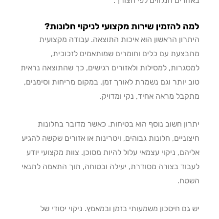
ורים הנלווים לפי הצורך.
 להזמין שירות מקצועי לניקוי חלונות?
רון הראשון הוא איכות התוצאה. עבודה מקצועית
צעת עם כלים וחומרים שמותאמים לזכוכית,
גרות, למסילות ולאזורים רגישים, כך שהתוצאה נראית
 יותר וגם נשמרת לאורך זמן. במקום מריחות וסימנים,
בל מראה אחיד, נקי ומדויק.
ון חשוב נוסף הוא בטיחות. כאשר מדובר בחלונות
וניים, חלונות גבוהים, ויטרינות או אזורים שקשה להגיע
הם, ניקוי עצמאי עלול להיות מסוכן. צוות מקצועי יודע
וד בצורה מסודרת, יעילה ובטוחה, תוך התאמה לתנאי
טח.
גם חיסכון משמעותי בזמן ובמאמץ. ניקוי יסודי של