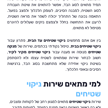
 מתאים לסוג הבד, אפשר להתאים את שיטת העבודה
 השטיח, למבנה הסיבים, לעומק הלכלוך ולמצב בפועל.
ה נכונה של התהליך יכולה לשפר את מראה השטיח,
ן את התחושה בחלל ולצמצם נזקים שעלולים להיגרם
ול לא מתאים.
אם אתם מחפשים
ניקוי שטיחים עד הבית
, פתרון עבור
י שטיחים בבית
, טיפול נקודתי בכתמים, שירות של
מנקה
ים
מנוסה או מענה עבור
ניקוי שטיחים מקיר לקיר
,
 לבחור שירות שמתאים לשטיח עצמו ולא להסתפק
ת ניקוי אחידה שלא מתחשבת בסוג הבד, ברגישות
ם ובאופי הלכלוך.
י מתאים שירות
ניקוי
יחים
ת
ניקוי שטיחים
מתאים למגוון רחב של לקוחות ומצבים,
רק כאשר השטיח נראה מוזנח במיוחד. לפעמים מדובר