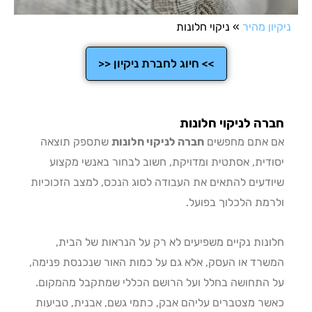
ן מהיר
»
ניקוי חלונות
>> חיוג לחברת ניקיון <<
ה לניקוי חלונות
אתם מחפשים
חברה לניקוי חלונות
שתספק תוצאה
דית, אסתטית ומדויקת, חשוב לבחור באנשי מקצוע
דעים להתאים את העבודה לסוג הנכס, למצב הזכוכיות
מת הלכלוך בפועל.
נות נקיים משפיעים לא רק על הנראות של הבית,
רד או העסק, אלא גם על כמות האור שנכנסת פנימה,
התחושה בחלל ועל הרושם הכללי שמתקבל מהמקום.
ר מצטברים עליהם אבק, כתמי גשם, אבנית, טביעות