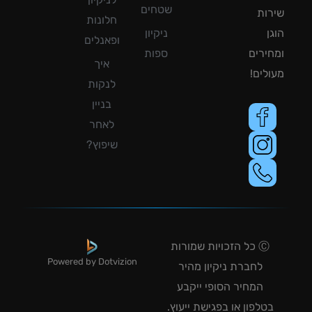
שטחים
ות
חלונות
ן
ניקיון
ופאנלים
ירים
ספות
איך
לים!
לנקות
בניין
לאחר
שיפוץ?
Ⓒ כל הזכויות שמורות
Powered by Dotvizion
לחברת ניקיון מהיר
המחיר הסופי ייקבע
טלפון או בפגישת ייעוץ.