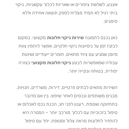
ע, לשלשת ציפורים או שאריות לכלוך עקשניות, ניקוי
י רגיל לא תמיד מצליח לספק תוצאה אחידה וללא
נים.
 נכנס לתמונה
שירות ניקוי חלונות
מקצועי. במקום
בז זמן על ניסיונות ניקוי חלקיים, אפשר להזמין צוות
מן שמגיע עם ציוד מתאים, חומרים ייעודיים ושיטות
דה שמאפשרות לבצע
ניקוי חלונות מקצועי
בצורה
דית, בטוחה ונקייה יותר.
רות מתאים לבתים פרטיים, דירות, משרדים, חנויות,
ים משותפים ונכסים לאחר שיפוץ. בין אם מדובר
זוקה שוטפת, רענון לפני חג, הכנת נכס לאכלוס או
ול בזכוכיות עם לכלוך מורכב יותר – המטרה היא
זיר לחלונות מראה צלול ומטופח, יחד עם טיפול