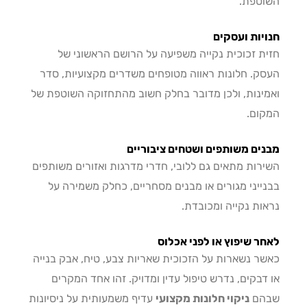
טפת.
יות ועסקים
ת זכוכית נקייה משפיעה על הרושם הראשוני של
ק. חלונות ראווה מטופחים משדרים מקצועיות, סדר
ינות, ולכן מדובר בחלק חשוב מהתחזוקה השוטפת של
ום.
ים משותפים ושטחים ציבוריים
רות מתאים גם ללובי, חדרי מדרגות ואזורים משותפים
ייני מגורים או מבנים מסחריים, כחלק משמירה על
ות נקייה ומכובדת.
ר שיפוץ או לפני אכלוס
ר נשארות על הזכוכית שאריות צבע, טיח, אבק בנייה
דבקים, נדרש טיפול עדין ומדויק. זהו אחד המקרים
הם
ניקוי חלונות מקצועי
עדיף משמעותית על ניסיונות