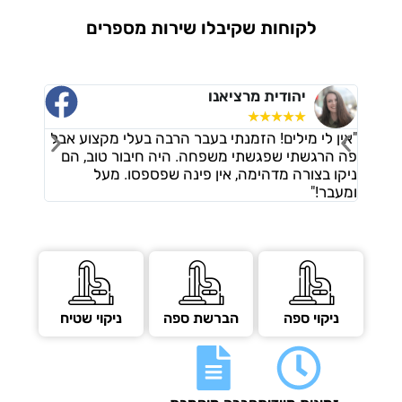
לקוחות שקיבלו שירות מספרים
יהודית מרציאנו
ורד דמר
☆
☆
☆
☆
☆
☆
☆
☆
☆
ין לי מילים! הזמנתי בעבר הרבה בעלי מקצוע אבל
"אני מאוד מרוצ
ה הרגשתי שפגשתי משפחה. היה חיבור טוב, הם
הבקשות שלי, הי
קו בצורה מדהימה, אין פינה שפספסו. מעל
נוספים בלי שביק
עבר!"
תקתקו עבודה מ
ניקוי ספה
הברשת ספה
ניקוי שטיח