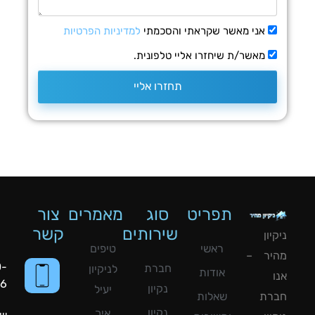
אני מאשר שקראתי והסכמתי
למדיניות הפרטיות
מאשר/ת שיחזרו אליי טלפונית.
תחזרו אליי
תפריט
סוג
מאמרים
צור
שירותים
קשר
ון
ראשי
טיפים
יר –
050-
חברת
לניקיון
אודות
8090056
נקיון
יעיל
רת
שאלות
נקיון
איך