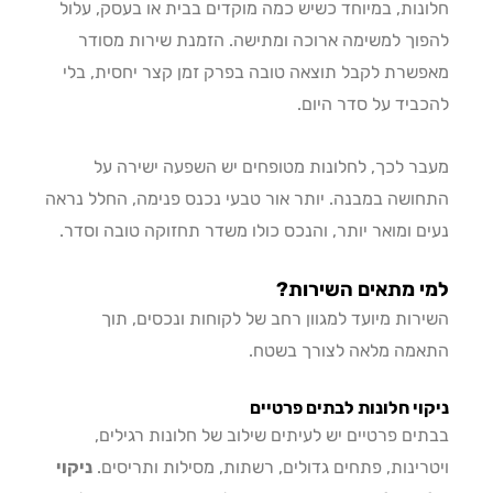
נות, במיוחד כשיש כמה מוקדים בבית או בעסק, עלול
וך למשימה ארוכה ומתישה. הזמנת שירות מסודר
שרת לקבל תוצאה טובה בפרק זמן קצר יחסית, בלי
ביד על סדר היום.
ר לכך, לחלונות מטופחים יש השפעה ישירה על
ושה במבנה. יותר אור טבעי נכנס פנימה, החלל נראה
ם ומואר יותר, והנכס כולו משדר תחזוקה טובה וסדר.
י מתאים השירות?
רות מיועד למגוון רחב של לקוחות ונכסים, תוך
מה מלאה לצורך בשטח.
וי חלונות לבתים פרטיים
ים פרטיים יש לעיתים שילוב של חלונות רגילים,
רינות, פתחים גדולים, רשתות, מסילות ותריסים.
ניקוי