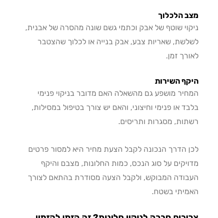
 הלכלוך
וי שוטף של אבק וכתמי גשם שונה מהסרה של אבנית,
שת, שאריות צבע, אבק בנייה או לכלוך שהצטבר
רך זמן.
ף השירות
יר מושפע גם מהשאלה האם מדובר בניקוי פנימי
ד או פנימי וחיצוני, והאם יש צורך בטיפול במסילות,
ות, מסגרות ותריסים.
 הדרך הנכונה לקבל הצעת מחיר היא למסור פרטים
יקים על סוג הנכס, כמות החלונות, מצבם והיקף
ודה המבוקש, ולקבל הצעה מסודרת בהתאם לצורך
יתי בשטח.
כים חברה לניקוי חלונות? זה הזמן להזמין