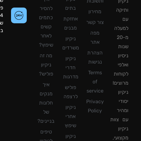
שעות
ון
ותשובות
פעילות:
בתים
להסיר
קה
מחירון
24
כתמים
אחזקת
צור קשר
שעות
קשים
מבנים
עלה
ביממה!
מפה
לאחר
מ-20
ניקיון
אתר
שיפוץ?
ת
משרדים
הצהרת
ון
מה זה
ניקיון
נגישות
פי
ניקיון
חדרי
Terms
חות
פוליש?
מדרגות
of
צים!
איך
פוליש
service
ון
מנקים
לרצפה
די
Privacy
חלונות
ניקיון
יר
Policy
של
אחרי
צוות
בניינים?
שיפוץ
ון
טיפים
ניקיון
ועי,
לניקיון