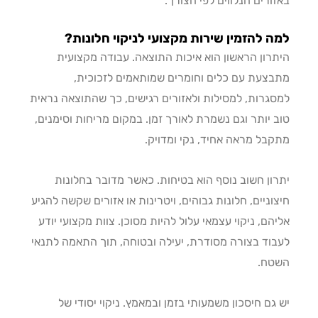
ורים הנלווים לפי הצורך.
 להזמין שירות מקצועי לניקוי חלונות?
רון הראשון הוא איכות התוצאה. עבודה מקצועית
צעת עם כלים וחומרים שמותאמים לזכוכית,
גרות, למסילות ולאזורים רגישים, כך שהתוצאה נראית
 יותר וגם נשמרת לאורך זמן. במקום מריחות וסימנים,
בל מראה אחיד, נקי ומדויק.
ון חשוב נוסף הוא בטיחות. כאשר מדובר בחלונות
וניים, חלונות גבוהים, ויטרינות או אזורים שקשה להגיע
הם, ניקוי עצמאי עלול להיות מסוכן. צוות מקצועי יודע
וד בצורה מסודרת, יעילה ובטוחה, תוך התאמה לתנאי
טח.
גם חיסכון משמעותי בזמן ובמאמץ. ניקוי יסודי של