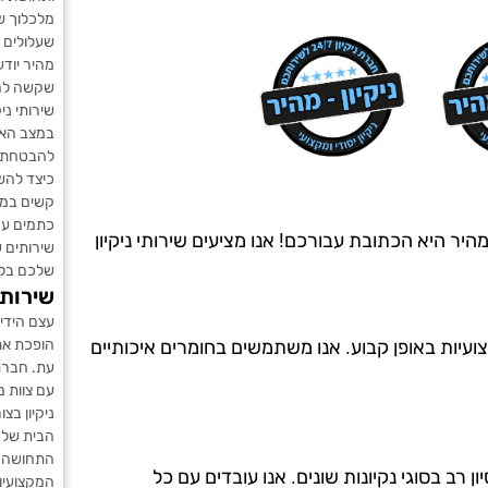
מלכלוך שי
שעלולים ל
מהיר יודע
שקשה להג
שירותי נ
במצב האופ
להבטחת ני
כיצד להש
קשים במי
כתמים עק
לצת hod hasharon? חברת ניקיון מהיר היא הכתובת עבורכם! אנו מציעים שירותי ניקיון
שירותים ש
שלכם בלי
שירות 
עצם הידי
צועיות באופן קבוע. אנו משתמשים בחומרים איכותיים
הופכת את 
עת. חברת
עם צוות 
ניקיון בצ
הבית שלכ
התחושה ה
 למעלה מ-20 שנים, ויש לנו ניסיון רב בסוגי נקיונות שונים. אנו עובדים עם כל
המקצועיו