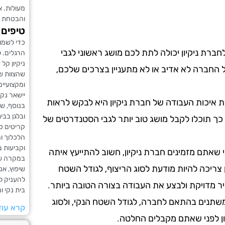
מעולות. 
והבטחת ש
טיפים 
כדי לשמו
ברת ניקיון יכולה לתת לכם מושג ראשוני לגבי
הרגלים. ל
ניקיון קל
החברה לא אדיב או לא מתעניין בצרכים שלכם,
שהצוות ש
ומקצועיים
יישאר נקי
 איכות העבודה של חברת ניקיון היא לבקש לראות
בנוסף, ש
ובלגן בבי
כך תוכלו לקבל מושג טוב יותר לגבי הסטנדרטים של
קריטים כמ
הלכלוך ו
וקביעות בנ
 שאתם מזמינים חברת ניקיון, חשוב להתייעץ איתה
במקרה שא
 צריכה להיות מודעת לסוג הריצוף, לגודל השטח
שיפוץ, א
להעניק ל
ר מדויקת ולבצע את העבודה בצורה הטובה ביותר.
בית נקי ו
 משתנים בהתאם לחברה, לגודל השטח הנקי, ולסוג
קרא עוד
ון לפני שאתם מקבלים החלטה.