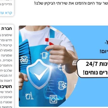
וד היום והזמינו את שירותי הניקיון שלנו!
הדיירים 
קרא עוד
חברת ני
שיפוצים 
חדש ומרע
קרובות ל
ומאמץ לני
שמציעה שי
ויסודית. 
והחומרים
שלכם יחז
זה מבטיח
דאגות על
חשיבות
לאחר שיפו
שהסביבה 
שנוצרו בת
ותחושת ה