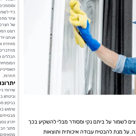
ומוסמכים
כדי לשפר 
וציוד מתק
של הצרכים
רצונו המ
אנחנו יו
מיוחדת ול
מהדברים 
הכללים ה
המומחיות 
האופייניי
תחרות.
יתרונו
שירותי ני
וביטחון 
בניקיון מ
שימוש בח
מבטיחים 
וצים לשמור על ביתם נקי ומסודר מבלי להשקיע בכך
יתרון נו
מתוך הבנה
נה, על מנת להבטיח עבודה איכותית ותוצאות
מתאימים 