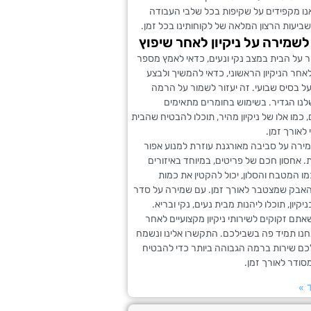
אנו מקפידים על שקיפות בכל שלבי העבודה
ביעות הרצון המלאה של לקוחותינו בכל זמן.
לשמירה על ניקיון לאחר שיפוץ
ר על הבית במצב נקי ונעים, כדאי לאמץ מספר
אחר הניקיון הראשוני, כדאי להמשיך ולבצע
 על בסיס שבועי. זה יעזור לשמור על הרמה
לנו הגדיר. בשימוש בחומרים מתאימים
, כמו אלו של ניקיון מהיר, תוכלו להבטיח שהבית
 לאורך זמן.
מירה על סביבה מאורגנת עוזרת למנוע אפור
ת. אחסון חכם של פריטים, במיוחד באיזורים
ו המטבח והסלון, יכול להקטין את כמות
האבק שמצטבר לאורך זמן. עם שמירה על סדר
יקיון, תוכלו ליהנות מבית נעים, נקי ובריא.
תם זקוקים לשירותי ניקיון מקצועיים לאחר
נחנו תמיד פה בשבילכם. התקשרו אלינו ונשמח
כם שירות ברמה הגבוהה ביותר כדי להבטיח
מסודר לאורך זמן.
 »