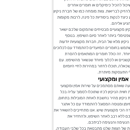
כול להכיל כימיקלים או חומרים אחרים
הזיק לבריאות. צוות מומחה כמו של חברת ניקיון
 כיצד לנקות ביסודיות כל פינה, לרבות מקומות
יע אליהם.
יקיון מקצועיים מבטיחים שהמקום שלכם ישאר
טימלי ביותר לאחר סיום השיפוץ. בנוסף
קיון מלא של הבית, חברות מקצועיות יודעות
תמש בחומרים המיועדים להתמודד עם לכלוכים
וחד. זה כולל חומרים המותאמים להסרת
שניים או לכלוך מיוחד שנשאר מהשיפוץ. עם
כאלה, תוכלו לחזור במהירות לחיי היומיום
 התעסקות מיותרת.
אמין ומקצועי
עה שאתם מסתמכים על שירות אמין ומקצועי
חווית הניקיון לכזו שתוכלו לסמוך עליה בכל
 ניקיון מהיר נחשבת לאחת המובילות בתחום,
מיומן ומנוסה המסוגל להתמודד עם כל אתגר
ורה הכי מקצועית שיש. אנו מתחייבים להשאיר את
ם ללא רבב לאחר השיפוץ, ולהחזיר את
נעימה והנעימה לביתכם.
ת של הצוות שלנו מתבטאת בכל שלבי העבודה,