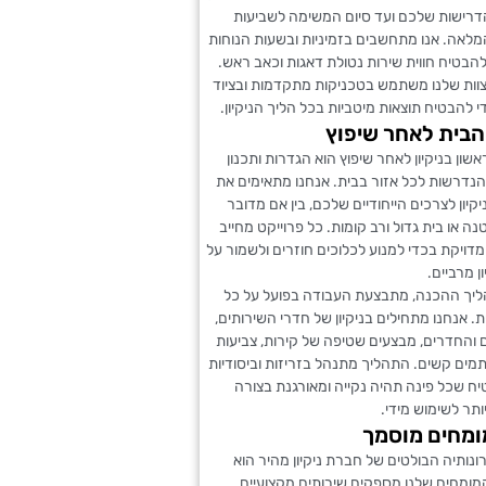
רישות שלכם ועד סיום המשימה לשביעות
מלאה. אנו מתחשבים בזמיניות ובשעות הנוחות
הבטיח חווית שירות נטולת דאגות וכאב ראש.
צוות שלנו משתמש בטכניקות מתקדמות ובציוד
י להבטיח תוצאות מיטביות בכל הליך הניקיון.
בית לאחר שיפוץ
ון בניקיון לאחר שיפוץ הוא הגדרות ותכנון
הנדרשות לכל אזור בבית. אנחנו מתאימים את
קיון לצרכים הייחודיים שלכם, בין אם מדובר
ה או בית גדול ורב קומות. כל פרוייקט מחייב
דויקת בכדי למנוע לכלוכים חוזרים ולשמור על
ן מרביים.
יך ההכנה, מתבצעת העבודה בפועל על כל
ת. אנחנו מתחילים בניקיון של חדרי השירותים,
והחדרים, מבצעים שטיפה של קירות, צביעות
מים קשים. התהליך מתנהל בזריזות וביסודיות
יח שכל פינה תהיה נקייה ומאורגנת בצורה
תר לשימוש מידי.
ומחים מוסמך
נותיה הבולטים של חברת ניקיון מהיר הוא
המומחים שלנו מספקים שירותים מקצועיים