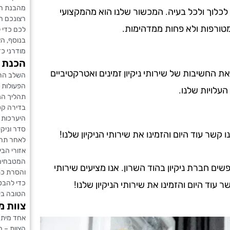
מהבנת הד
 לכלוך ולכל בעיה. המכשור שלנו הוא מהמקצועי
רצונכם ה
מטורפות ולא פחות ממדהימות.
לכם כדי ל
בנוסף, ה
מודרני כד
הכנת ה
 את החשיבות של שירותי ניקיון זמינים ואטרקטיביים
השלב הראש
הפעולות 
העלויות שלנו.
תהליך הני
בדירה קטנ
היערכות מ
סדר וניקיו
שר עוד היום והזמינו את שירותי הניקיון שלנו!
לאחר תהל
אזורי הבי
המטבחים 
 חברת ניקיון בהוד השרון. אנו מציעים שירותי
והסרת כת
כדי להבט
ר עוד היום והזמינו את שירותי הניקיון שלנו!
הטובה ביו
צוות מ
אחד מיתרו
הצוות – 