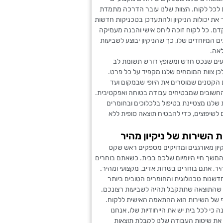
 לכל לקוח. הצוות שלנו עובר הדרכה מתמדת
את יכולות הניקיון ולהתעדכן בטכניקות חדשות
דם. כל לקוח זוכה ליחס אישי והבנה מעמיקה
 המיוחדים שלו, כך שהניקיון יבוצע לשביעות
לאה.
דעים שנכס חדש ומשופץ דורש תשומת לב
כן צוות המומחים שלנו מקפיד על כל פרט.
הקטנים שמוסרים את היופי שבמקום ועד
חשובים שמבטיחים עבודה בטוחה ואפקטיבית.
שלנו מצטיינת בטיפול בלכלוכים ובחומרים
ם לשיפוצים, כדי להבטיח תוצאה סופית ללא
ת השירות של ניקיון מהיר
קיון מאורגנים ומדויקים מספקים ראש שקט
בהמשך חיי היומיום שלכם בבית. כשאתם בוחרים
היר, אתם בוחרים בשרות אדיב, מקצועי ומהיר.
דשנות טכנולוגית והחומרים הטובים ביותר
שהתוצאה שתתקבל תהיה לשביעות רצונכם.
סף של השירות הוא ההתאמה האישית ללקוח.
 כי לכל בית יש את הייחודיות שלו, אנחנו
את שיטות העבודה שלנו לקבלת תוצאות