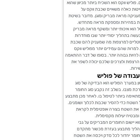
פוליש ווקס הוא השכיח ביותר מכיוון שהוא
שיטות כאלה משאיים שכבת ווקס על
ניקה מראה מבריק ומוגן. מדובר בשיטת
ת במהירות ומספקת מראה מתחדש.
 הוא איכותי יותר ומשקף מראה מבריק
 נעשה בתהליך יסודי יותר שבו מוחדרות
טליים למרצפות מה שמעניק להם שכבת
למרות שהם עמידים יותר מפוליש ווקס
להיות גבוהה יותר. בסופו של דבר ההתאמה
 הרצפות ולצרכים שלכם יכולה לשפר את
רות.
בודה של פוליש
 במערך הפוליש הוא הבדיקה של סוג
ת מצבו. בשלב זה נקבע סוג החומר
תאימה ביותר לטיפול בו. לאחר מכן מתבצע
של השטח כדי להסיר שכבות לכלוך ושומנים.
ין את השטח בצורה אופטימלית לקראת
ומבטיח יעילות מקסימלית.
א יישום החומרים המבריקים על גבי
ליך מתבצע בעזרת מכשור מתקדם
מר יחדור לכל סדק ויכסה את השטח