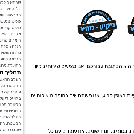
שמתאים לכם. 
זול ונגיש. ב
המרצפות שמע
פוליש שנעשי
פוליש קריסטל
ויוקרתי. הוא
חומרים קריס
הגנה נוספת. 
עלותם עשויה 
הנכונה לסוג
התועלת מהשי
היא הכתובת עבורכם! אנו מציעים שירותי ניקיון
תהליך הע
השלב הראשון
המשטח והערכ
והטכניקה המ
יות באופן קבוע. אנו משתמשים בחומרים איכותיים
ניקוי יסודי 
ניקיון זה מכ
הפוליש עצמו 
השלב הבא הו
המשטח. התה
שמבטיח שהחו
ה מ-20 שנים, ויש לנו ניסיון רב בסוגי נקיונות שונים. אנו עובדים עם כל