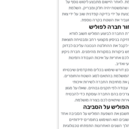
ת. לאחר היישום מתבצע ליטוש נוסף על
 שהמשטח יהיה חלק ומבריק. השלמת
ת על ידי בדיקה קפדנית שוב על ידי צוות
עביר את השטח בקרה נוספת.
ור חברה לפוליש
ת החברה לביצוע הפוליש חשוב לוודא
קה בניסיון מקצועי רחב ומבטיחה תוצאות
די לקבל את ההחלטה הנכונה עליכם לבדוק
 ביקורות במקורות מהימנים. חברת ניקיון
כם אחריות על איכות העבודה וזמינות
י ואדיב.
נכון דורש שימוש בכלים מתקדמים שיבטיחו
מושלמת בהתאם לסוג השטח והחומרים.
את מחויבות החברה לשירות איכותי
בודה לפי תקנים גבוהים. שאלו על מגוון
צרכים בהם החברה עוסקת כדי להבטיח
ות שיתאים לכם בצורה מושלמת.
פוליש על הסביבה
שבון את השפעת הפוליש על הסביבה אחד
בים הוא השימוש בחומרים ידידותיים
לך השנים האחרונות התפתחו טכנולוגיות