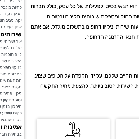
שיכולים לספק 
הוא תנאי בסיסי לפעילות של כל עסק, כולל חברות
להיות מוגבל ב
מגיעה עם כל 
ות החוק ומספקת שירותים תקינים ובטוחים.
יקר, מניב תו
עות שירותי ניקיון דחופים בתשלום מוגדל. אם אתם
איתן בעצמם 
שירותים 
את תנאי ההזמנה הדחופה.
איך שירותי נ
שלכם ולשביעו
כיום תוכניות 
האישיים של כל
בניקוי ספציפי
פתרונות מות
 החיים שלכם. על ידי הקפדה על הטיפים שצוינו
המותאם אינו 
את השירות הטוב ביותר. להצעת מחיר התקשרו
נעשה באופן ה
ניקיון מהיר 
וסוג הניקיון
חיסכון בזמן
לקוח שיודע מ
בטוח שתמיד 
אמינות ו
בבחירת חברת 