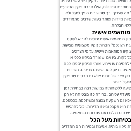
תוצאות טובות יותר. ניקיון ביתי עשוי לעיתים
חומרים וביכולות, ואילו חברת ניקיון מקצועית
מה שצריך. כך שהשירות הופך ליעיל ולא
צאות מיידיות ופותר בעיות שרבים מתמודדים
ללא הצלחה.
מותאמים אישית
יקיון מותאמים אישית יכולים להביא לשקט
ת רצונכם? חברות ניקיון מקצועיות מציעות
ניקיון המותאמות אישית על פי הצרכים
 לקוח. בין אם יש צורך בניקיון כללי או
 למסיבה או אירוע, צוותי הניקיון יספקו לכם
אמים בדיוק למה שאתם צריכים. השירות
רק מצב של נוחות אלא גם מבטיח שהניקיון
יעיל ביותר.
מציעה ללקוחותיה גמישות רבה בבחירת זמן
 המועדף עליהם. בחירה כזו מבטיחה לא רק
 אלא גם השקעה נכונה ומשתלמת בכספכם.
ה הוא מקבל ובאיזו תדירות, יכול להרגיש
יש חברה לצדו עם פתרונות מותאמים.
בטיחות מעל הכל
ניקיון ביתית, אמינות ובטיחות הם המדדים