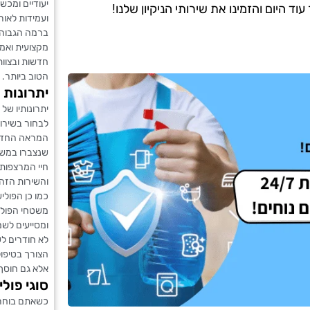
יעודיים ומכש
 היום והזמינו את שירותי הניקיון שלנו!
ועמידות לאור
ברמה הגבוהה
מקצועית ואמי
חדשות ובצוות
הטוב ביותר.
יתרונות 
יתרונותיו של
לבחור בשירות
המראה החדש 
שנצברו במשך
חיי המרצפות.
והשירות הזה
כמו כן הפולי
משטחי הפוליש
ומסייעים לשמי
לא חודרים ל
הצורך בטיפול
אלא גם חוסך ע
סוגי פולי
כשאתם בוחרים