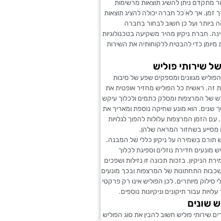
ור מתקדם ניתן להשיג תוצאות מרשימות
ך זמן. אך לא כל חברה יכולה להציג תוצאות
 ביותר ועל כן חשוב לבחור בחברה
נה. חברת ניקיון מהיר משקיעה בטכנולוגיות
 מיומן כדי להבטיח ללקוחותיה את השירות
של שירותי פוליש
 הפוליש מגוונים ומספקים שפע של סיבות
 זה. ראשית כל הפוליש מחזיר אופטית את
של המרצפות ומסלק כתמים ולכלוך עיקש
 שנים. הוא מונע שחיקה נוספת ומאריך את
 עם הזמן המרצפות עלולות להפוך לגלויות
 מסייע בשחזור המראה שלהן.
ש תורם בשמירה על ניקיון כללי של המבנה.
 מונעים חדירת נוזלים וספיגת לכלוך
רת הניקיון. בזכות תכונה זו נזילות ושפכים
שכבות התחתונות של המרצפות ובכך מונעים
י סילוק מיותרים. לכן הפוליש אינו רק פרקטי
לויות עבור תיקונים וניקיונות נוספים.
ש שונים
 שירותי פוליש חשוב להבין את סוג הפוליש