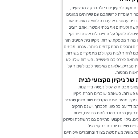
זקוק לניקיון יסודי ולהברקה מקצועית,
מהיר עומדת לרשותכם עם שירותים מגוונים
ורים עמוסים או עבודה לחוצה הופכים את
לקשה ולעיתים אף בלתי אפשרי, אתם רוצים
שיכולה להקל על החיים ולוודא שהבית נקי
ן מהיר מספקת שירותי ניקיון בית אמינים תוך
ם והכלים המתקדמים ביותר. אנחנו מבינים
 לחזור לבית נקי, ולכן מתמקדים בשירות
 המותאם לצרכיכם האישיים. השירות שלנו לא
ת מבריק, אלא גם מאפשר לכם לשמור על
גות נוספות.
 של ניקיון מקצועי לבית
מקצועי מבטיח שהכול נעשה בדייקנות
לא פשרות. כשאתם שוכרים חברת ניקיון
ניקיון מהיר, אתם מקבלים צוות מיומן שמכיר
תמודד עם כל סוגי הלכלוך. ישנם חלקים
ניקיון מיוחד כמו חלונות גבוהים, פינות
ים. ניקוי מקצועי מתייחס גם להשתלת וסילוק
ים שאינם יורדים בניקוי רגיל.
מקצועית משתמשת בציוד ובחומרים איכותיים