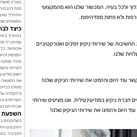
בצורה מושלמ
לוך ולכל בעיה. המכשור שלנו הוא מהמקצועי
מנת להבטיח
התהליך מתבצע
רפות ולא פחות ממדהימות.
המומחים שמ
כיצד לבח
בתהליך בחיר
שהחברה מחזי
ת החשיבות של שירותי ניקיון זמינים ואטרקטיביים
איכותיות. כ
ויות שלנו.
המלצות ולחפש
מהיר מציעה ל
לשירות מקצוע
יישום פוליש 
עוד היום והזמינו את שירותי הניקיון שלנו!
את התוצאה ה
מומלץ לבדוק 
ולהקפדה על ע
רת ניקיון במודיעין עילית. אנו מציעים שירותי
השירותים וה
שבחרתם בשיר
וד היום והזמינו את שירותי הניקיון שלנו!
השפעת ה
כשלוקחים בח
ההיבטים החשו
לסביבה. במה