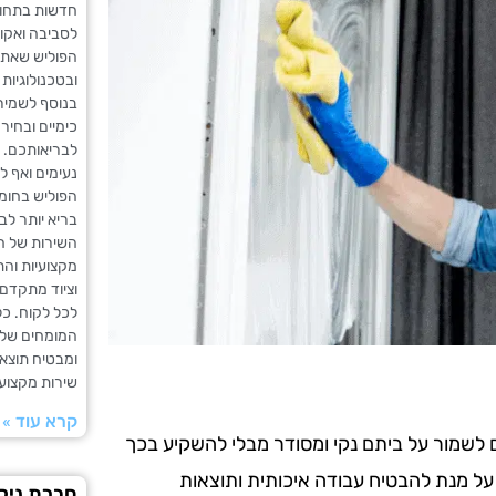
חדשות בתחום
לסביבה ואקול
הפוליש שאתם
ובטכנולוגיות 
בנוסף לשמיר
כימיים ובחיר
לבריאותכם. ח
נעימים ואף לה
הפוליש בחומר
בריא יותר לב
השירות של חב
מקצועיות וה
וציוד מתקדם 
לכל לקוח. כ
המומחים שלנו
ומבטיח תוצא
שירות מקצועי
קרא עוד »
ים לשמור על ביתם נקי ומסודר מבלי להשקיע בכך
 על מנת להבטיח עבודה איכותית ותוצאות
חברת ניקי