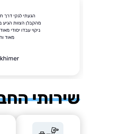
ית
הגעתי לגקי דרך ח
הים.
מהקבלן הצוות הגיע ב
 בעל
ניקוי עבדו יסודי מאו
מאוד וח
ckhimer
שירותי החב