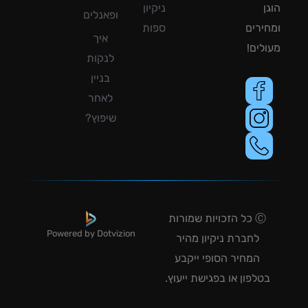
ן
ניקיון
ופאנלים
ירים
ספות
איך
לים!
לנקות
בניין
לאחר
שיפוץ?
Ⓒ כל הזכויות שמורות
Powered by Dotvizion
לחברת ניקיון מהיר
המחיר הסופי ייקבע
טלפון או בפגישת ייעוץ.