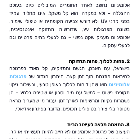
יניום נחשב לאחד החומרים המובילים כיום בעולם
לה – ולא במקרה. הוא קל משקל, אינו מחליד, עמיד
בפני קרני UV ולא דורש צביעה תקופתית או טיפולי שימור.
ה מפרגולות עץ, שדורשות תחזוקה אינטנסיבית,
יניום מעניק שקט נפשי – גם לבעלי בתים פרטיים וגם
י עסקים.
אל, עם האבק, הגשם והמזיקים, קל מאוד לפרגולה
אות מוזנחת תוך זמן קצר. היתרון הגדול של
פרגולות
יניום
הוא שהן דוחות לכלוך באופן טבעי, ובשילוב ניקוי
תי פשוט – למשל עם מים וסבון או שטיפה בלחץ – הן
ות נקיות ומרשימות לאורך זמן. עבור מי שמעריך מראה
 בלי צורך בטיפולים תכופים, מדובר בפתרון אידיאלי.
וב של פרגולת אלומיניום לא חייב להיות תעשייתי או קר.