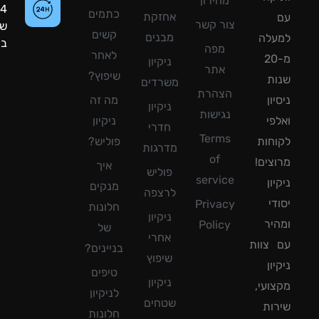
מחירון
24
כתמים
אחזקת
צור קשר
שעות
קשים
מבנים
עלה
ביממה!
מפה
לאחר
מ-20
ניקיון
אתר
שיפוץ?
ת
משרדים
הצהרת
ון
מה זה
ניקיון
נגישות
פי
ניקיון
חדרי
Terms
חות
פוליש?
מדרגות
of
צים!
איך
פוליש
service
ון
מנקים
לרצפה
די
Privacy
חלונות
ניקיון
יר
Policy
של
אחרי
צוות
בניינים?
שיפוץ
ון
טיפים
ניקיון
ועי,
לניקיון
שטחים
ות
חלונות