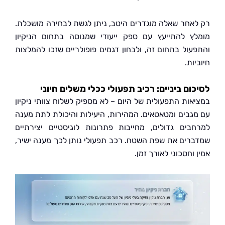
אחר שאלה מוגדרים היטב, ניתן לגשת לבחירה מושכלת.
ץ להתייעץ עם ספק ייעודי שמנוסה בתחום הניקיון
עול בתחום זה, ולבחון דגמים פופולריים שזכו להמלצות
ות.
ום ביניים: רכיב תפעולי ככלי משלים חיוני
אות התפעולית של היום – לא מספיק לשלוח צוותי ניקיון
גבים ומטאטאים. המהירות, היעילות והיכולת לתת מענה
בים גדולים, מחייבות פתרונות לוגיסטיים יצירתיים
רים את שפת השטח. רכב תפעולי נותן לכך מענה ישיר,
וחסכוני לאורך זמן.