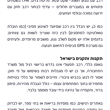
עם מנוע חשמלי שקט ונטול פליטת גזים, ואילו בשטחים
ים או במעברים תלולים — עדיף לבחור רכב חזק עם
 נמוכה ובולמי זעזועים.
כן, יש הבדל בין רכב שמיועד לשינוע פסיבי (כמו הובלת
טיקה למחסנים) לבין כזה שצריך לשאת גם צוותים.
ים אלה יש מקום לשלב גגון, מושבים מרופדים, ולעיתים
פנימית לתיאום תנועה.
ת ותקנים בישראל
ן כללי, רכב תפעולי אינו נדרש ברישוי רגיל מול משרד
ורה, אך כן יש לו מגבלות רבות בשימוש על פי חוק.
 לו לנוע בכביש ציבורי, וחייבים לשמור על כללי בטיחות
רים בתוך המתחמים עצמו – כולל הגבלת מהירות, סימון
, והקפדה על נהיגה בידי עובד מוסמך בלבד.
ים רגישים, כמו מוסדות בריאות או בתי ספר, יש לבדוק
מידה בתקנים מיוחדים של משרד הבריאות ושל משרד