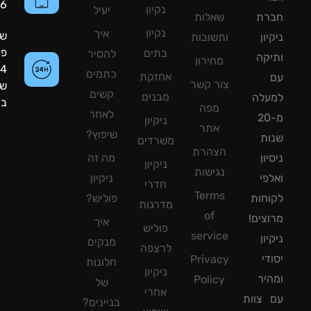
8090056
נקיון
יעיל
רת
שאלות
נקיון
איך
שעות
ון
ותשובות
פעילות:
בתים
להסיר
קה
מחירון
24
כתמים
אחזקת
צור קשר
שעות
קשים
מבנים
עלה
ביממה!
מפה
לאחר
מ-20
ניקיון
אתר
שיפוץ?
ת
משרדים
הצהרת
ון
מה זה
ניקיון
נגישות
פי
ניקיון
חדרי
Terms
חות
פוליש?
מדרגות
of
צים!
איך
פוליש
service
ון
מנקים
לרצפה
די
Privacy
חלונות
ניקיון
יר
Policy
של
אחרי
צוות
בניינים?