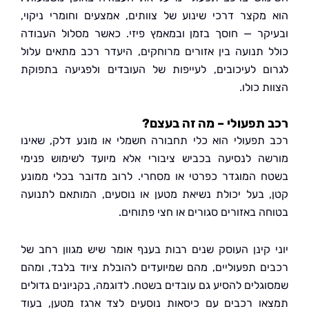
מקצר דרכי שינוע של צוותים, אמצעים וחומרי ניקוי,
קר — חוסך בזמן ובמאמץ פיזי. כאשר מסלול העבודה
 תנועה בין אזורים מרוחקים, היעדר רכב מתאים עלול
ם לעיכובים, לעייפות של העובדים ולפגיעה בתפוקת
 כולו.
תפעולי – מה זה בעצם?
תפעולי הוא כלי תחבורה חשמלי או מונע דלק, שאינו
ה לנסיעה בכביש ציבורי אלא מיועד לשימוש פנימי
 המוגדר כפרטי או מסחרי. לרוב מדובר בכלי ממונע
 בעל יכולת נשיאת מטען או נוסעים, המותאם לתנועה
ה באזורים סגורים או חצי פתוחים.
 קינן העוסק שנים רבות בענף אומר שיש מגוון רחב של
ם תפעוליים, מהם שמיועדים להובלת ציוד בלבד, ומהם
גלים להסיע גם עובדים בשטח. לדוגמה, בקניונים גדולים
ו רכבים עם כיסאות נוסעים לצד ארגז מטען, בעוד