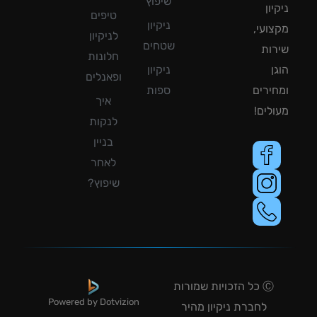
שיפוץ
ון
טיפים
ניקיון
ועי,
לניקיון
שטחים
ות
חלונות
ן
ניקיון
ופאנלים
ירים
ספות
איך
לים!
לנקות
בניין
לאחר
שיפוץ?
Ⓒ כל הזכויות שמורות
Powered by Dotvizion
לחברת ניקיון מהיר