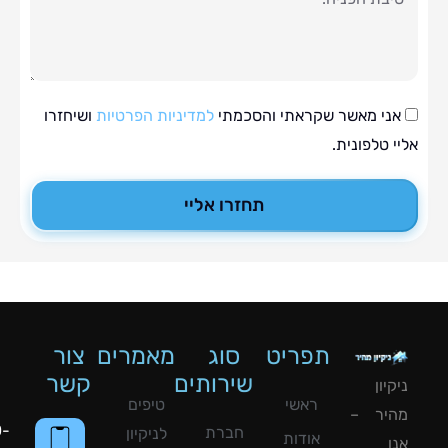
י מאשר שקראתי והסכמתי
למדיניות הפרטיות
ושיחזרו
טלפונית.
תחזרו אליי
תפריט
סוג
מאמרים
צור
שירותים
קשר
ון
ראשי
טיפים
יר –
050-
חברת
לניקיון
אודות