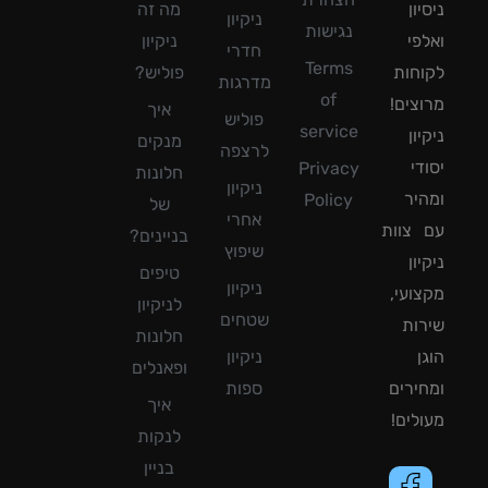
ון
מה זה
ניקיון
נגישות
פי
ניקיון
חדרי
Terms
חות
פוליש?
מדרגות
of
צים!
איך
פוליש
service
ון
מנקים
לרצפה
די
Privacy
חלונות
ניקיון
יר
Policy
של
אחרי
צוות
בניינים?
שיפוץ
ון
טיפים
ניקיון
ועי,
לניקיון
שטחים
ות
חלונות
ן
ניקיון
ופאנלים
ירים
ספות
איך
לים!
לנקות
בניין