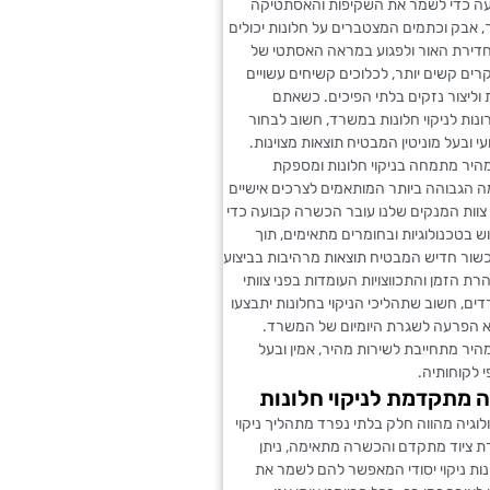
ה כדי לשמר את השקיפות והאסתטיקה
 אבק וכתמים המצטברים על חלונות יכולים
דירת האור ולפגוע במראה האסתטי של
ים קשים יותר, לכלוכים קשיחים עשויים
ת וליצור נזקים בלתי הפיכים. כשאתם
ות לניקוי חלונות במשרד, חשוב לבחור
י ובעל מוניטין המבטיח תוצאות מצוינות.
מהיר מתמחה בניקוי חלונות ומספקת
ה הגבוהה ביותר המותאמים לצרכים אישיים
צוות המנקים שלנו עובר הכשרה קבועה כדי
 בטכנולוגיות ובחומרים מתאימים, תוך
ור חדיש המבטיח תוצאות מרהיבות בביצוע
ת הזמן והתכווצויות העומדות בפני צוותי
ם, חשוב שתהליכי הניקוי בחלונות יתבצעו
א הפרעה לשגרת היומיום של המשרד.
מהיר מתחייבת לשירות מהיר, אמין ובעל
 לקוחותיה.
ה מתקדמת לניקוי חלונות
ולוגיה מהווה חלק בלתי נפרד מתהליך ניקוי
רת ציוד מתקדם והכשרה מתאימה, ניתן
ות ניקוי יסודי המאפשר להם לשמר את