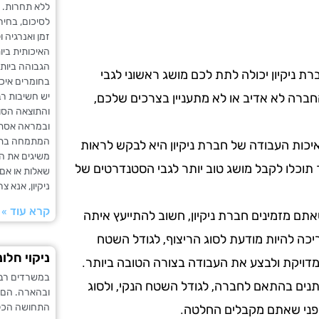
ללא תחרות.
לסיכום, בחיר
זמן ואנרגיה
האיכותית ביו
הגבוהה ביותר
ת ניקיון יכולה לתת לכם מושג ראשוני לגבי
בחומרים איכו
יש חשיבות רב
ברה לא אדיב או לא מתעניין בצרכים שלכם,
והתוצאה הסו
ובמראה אסתט
המתמחה בתחו
כות העבודה של חברת ניקיון היא לבקש לראות
משיגים את ה
 תוכלו לקבל מושג טוב יותר לגבי הסטנדרטים של
שאלות או אם 
ניקיון, אנא 
קרא עוד »
תם מזמינים חברת ניקיון, חשוב להתייעץ איתה
ריכה להיות מודעת לסוג הריצוף, לגודל השטח
ניקוי חלו
מדויקת ולבצע את העבודה בצורה הטובה ביותר.
במשרדים רבים
שתנים בהתאם לחברה, לגודל השטח הנקי, ולסוג
ובהארה. הם 
התחושה הכלל
 לפני שאתם מקבלים החלטה.