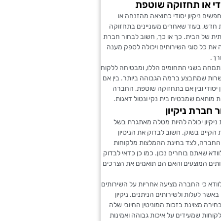
ודי או תחזוקה שוטפת
שים ניקיון יסודי כתוצאה מהזנחה או
 חדש, בעוד שאחרים מעוניינים בתחזוקה
ית של הבית. כך או כך, חשוב לבחור חברת
ה את כל סוגי השירותים ויכולה לספק מענה
רך.
מתמחה בשני התחומים הללו, ומבטיחה ללקוח
שרות שמתבצע ברמה הגבוהה ביותר. בין אם
ן יסודי ובין אם בתחזוקה שוטפת, החברה
 מותאם שמבטיח בית נקי ונטול דאגות.
 חברת ניקיון
ניקיון יכולה להיות מטלה מאתגרת בשל
הקיים בשוק. חשוב לבדוק את הניסיון
ל החברה, לצד בחינת ההמלצות מלקוחות
וודא שאתם בוחרים נכון. כמו כן כדאי לבדוק
ותים המוצעים והאם הם תואמים את הצרכים
וודא כי החברה מציעה אחריות על השירותים
אשר לעלות ולשירותים הניתנים. ניקיון
חירה מצוינת בזכות המוניטין החיובי שלה
קוחות שמעידים על איכות גבוהה ואמינות