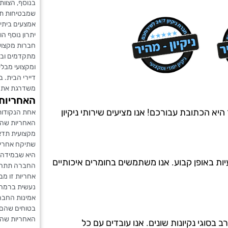
בנוסף, הצוות
שמבטיחות תוצ
אמצעים ביתיי
יתרון נוסף ה
חברות מקצוע
מתקדמים ובטו
ומקצועי מבלי
דיירי הבית. ב
משדרגת את חו
האחריות 
יא הכתובת עבורכם! אנו מציעים שירותי ניקיון
אחת הנקודות
האחריות שהח
מקצועית תדאג
שתיקח אחריו
היא שבמידה וי
יות באופן קבוע. אנו משתמשים בחומרים איכותיים
החברה תתחיי
אחריות זו מ
נעשית ברמה ה
אמינות החברה 
בטוחים שהם 
האחריות שהח
ה מ-20 שנים, ויש לנו ניסיון רב בסוגי נקיונות שונים. אנו עובדים עם כל