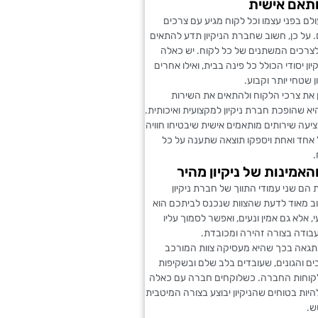
תאם אישית
ולם בפני עצמו וכל לקוח מגיע עם צרכים
ם. על כן, חשוב שחברת הניקיון תדע להתאים
לצרכים המשתנים של כל לקוח. יש כאלה
ון יסודי הכולל כל פינה בבית, ואילו אחרים
ן שטחי יותר וקבוע.
 את צרכי הלקוח ולהתאים את השירות
יא שהופכת חברת ניקיון למקצועית ואיכותית.
מציעה שירותים מותאמים אישית שיבטיחו חוויה
אחד ואחת ויספקו תוצאה שתענה על כל
.
האמינות של ניקיון מהיר
ת הם שני עמודי התווך של חברת ניקיון
ב מאוד לדעת שהצוות שנכנס לביתכם הוא
, אלא גם אמין ונעים, ואפשר לסמוך עליו
בודה בצורה זהירה ומכובדת.
מתגאה בכך שהיא מעסיקה צוות המורכב
ם והגונים, שעובדים בלב שלם ובשקיפות
קוחות החברה. כשלוקחים חברה עם כאלה
להיות בטוחים שהניקיון יבוצע בצורה המיטבית
ש.