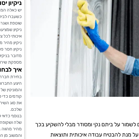
ניקיון יס
יש כאלה המחפ
כשעברו לבית
שוטפת ושגרת
ניקיון שמציע
איכותי לכל צו
ניקיון מהיר 
ניקיון חסר פ
מדובר בניקיו
מספקת שירות
איך לבחור
בחירת חברת 
היצע החברות 
והמוניטין ש
קודמים כדי ל
את סוג השיר
שלכם.
בנוסף כדאי ל
שלה ושקופה ב
ים לשמור על ביתם נקי ומסודר מבלי להשקיע בכך
מהיר מהווה ב
 על מנת להבטיח עבודה איכותית ותוצאות
והמשוב מן הל