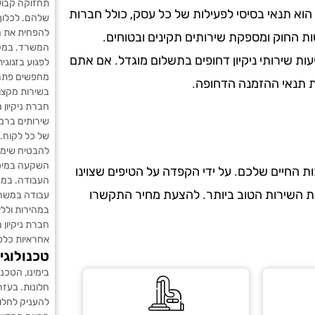
תחזוקה קבוע
הוא תנאי בסיסי לפעילות של כל עסק, כולל חברות
שלהם. לכלוך,
להפחית את ח
ות החוק ומספקת שירותים תקינים ובטוחים.
המשרד. במקר
עות שירותי ניקיון דחופים בתשלום מוגדל. אם אתם
לפגוע בזגוגי
מחפשים פתרונ
את תנאי ההזמנה הדחופה.
בשירות מקצוע
חברת ניקיון 
שירותים ברמ
של כל לקוח. 
להבטיח שימוש
השקעה במיכש
 החיים שלכם. על ידי הקפדה על הטיפים שצוינו
העבודה. במהר
את השירות הטוב ביותר. להצעת מחיר התקשרו
עבודה במשרדי
במהירות ולל
חברת ניקיון 
אחראיות כלפי
טכנולוגי
בימינו, הטכנ
חלונות. בעז
להעניק לחלונ