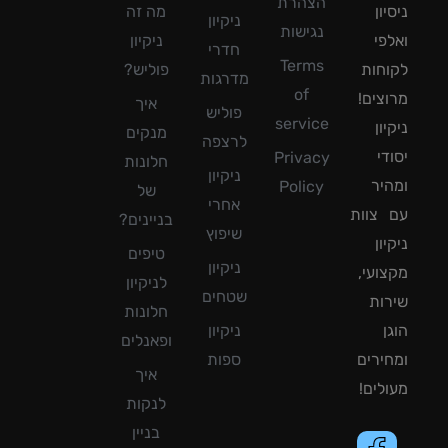
הצהרת
ון
מה זה
ניקיון
נגישות
פי
ניקיון
חדרי
Terms
חות
פוליש?
מדרגות
of
צים!
איך
פוליש
service
ון
מנקים
לרצפה
די
Privacy
חלונות
ניקיון
יר
Policy
של
אחרי
צוות
בניינים?
שיפוץ
ון
טיפים
ניקיון
ועי,
לניקיון
שטחים
ות
חלונות
ן
ניקיון
ופאנלים
ירים
ספות
איך
לים!
לנקות
בניין