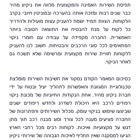
ת השירות האמינה והמקצועית מלווה את ניקיון מהיר
שנים רבות ומזכה אותה בהערכה ובמוניטין חיובי בקרב
חות. הצוות תמיד ישמח להעניק עצות מועילות ולהדריך
קוח על מנת להבטיח את התוצאה הטובה ביותר
רית. החברה מקפידה על עבודה עם חומרי ניקוי
ימים לכל סוגי הרכבים והבטיחות. חשוב לנו להעניק
חות חוויית שירות מקצועית ומרשימה שלא תשכח גם
הניקוי.
ום המאמר הקודם נסקור את חשיבות השירות מומלצת
לוגיית המגוונת והאפשרות לתהליך יעיל ובטוח על ידי
 ניקיון מהיר. אחת הנקודות החיוניות של מכונת ניקוי
ים לרכב היא היכולת לשדרג ולחדש ריפודים ישנים
עו שימוש בניקוי עומק. מכלול השירותים והפתרונות של
ה מציעים מענה לכל צורך וסוג מבנה רכב תוך מתן
על מקצועיות ואיכות. לקוחות רבים מכל רחבי הארץ
ו למסקנה שאין תחליף לאיכות הגבוהה של שירותי ניקיון