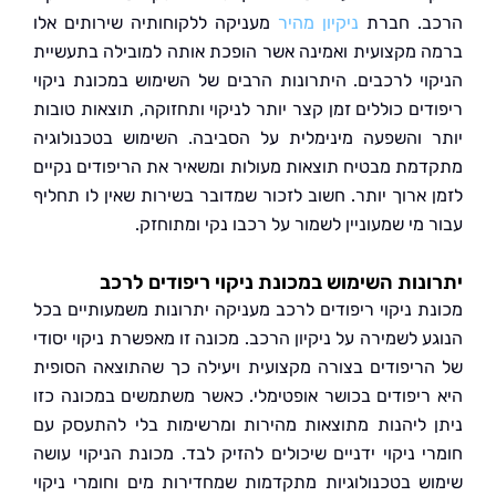
ב. חברת
ניקיון מהיר
מעניקה ללקוחותיה שירותים אלו
 מקצועית ואמינה אשר הופכת אותה למובילה בתעשיית
וי לרכבים. היתרונות הרבים של השימוש במכונת ניקוי
ים כוללים זמן קצר יותר לניקוי ותחזוקה, תוצאות טובות
 והשפעה מינימלית על הסביבה. השימוש בטכנולוגיה
מת מבטיח תוצאות מעולות ומשאיר את הריפודים נקיים
 ארוך יותר. חשוב לזכור שמדובר בשירות שאין לו תחליף
מי שמעוניין לשמור על רכבו נקי ומתוחזק.
נות השימוש במכונת ניקוי ריפודים לרכב
ת ניקוי ריפודים לרכב מעניקה יתרונות משמעותיים בכל
 לשמירה על ניקיון הרכב. מכונה זו מאפשרת ניקוי יסודי
ריפודים בצורה מקצועית ויעילה כך שהתוצאה הסופית
ריפודים בכושר אופטימלי. כאשר משתמשים במכונה כזו
 ליהנות מתוצאות מהירות ומרשימות בלי להתעסק עם
י ניקוי ידניים שיכולים להזיק לבד. מכונת הניקוי עושה
ש בטכנולוגיות מתקדמות שמחדירות מים וחומרי ניקוי