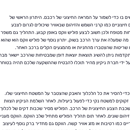
ם בו כדי לשמור על המראה החיצוני של רכבם. היתרון הראשי של
חיצוניים כמו קרני השמש והזיהום שבאוויר שיכולים לגרום לצבע
ת מטופח ולכן חשוב לבצע פוליש ווקס באופן קבוע. התהליך גם משפר
ה שמעלה את ערך הרכב בשוק. יתרון נוסף של פוליש ווקס הוא שהוא
שריטות שהצטברו מהחניות או מהמגעים הקלים ברכב האחר.
מתקדמות ניתן להשיג תוצאות יוצאות דופן שמבטיחות שהרכב יישאר מבר
ע על ידי חברת ניקיון מהיר תוכלו להבטיח שההשקעה שלכם תהיה בטוחה
ב כדי להסיר את כל הלכלוך והאבק שהצטבר על המשטח החיצוני שלו.
קוקים למשטח נקי כדי לפעול ביעילות. לאחר השלמת הניקיון הצוות
כבת הצבע החיצונית של הרכב. הפוליש מסיר שכבות דקים של לכלוך
 זיהום שונים. לאחר תום תהליך הפוליש מתחיל שלב הווקס. הווקס מעני
ם כמו רטיבות או מזג אוויר קשה. הווקס גם מחדיר ברק נוסף לעיצוב