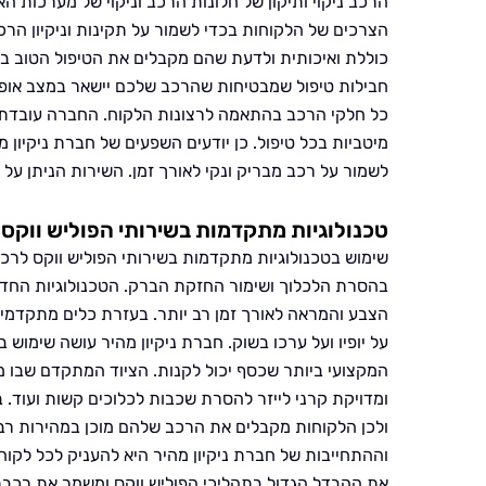
הרכב ניקוי ותיקון של חלונות הרכב וניקוי של מערכות ה
הצרכים של הלקוחות בכדי לשמור על תקינות וניקיון הרכ
כוללת ואיכותית ולדעת שהם מקבלים את הטיפול הטוב ביו
חבילות טיפול שמבטיחות שהרכב שלכם יישאר במצב אופטימל
כל חלקי הרכב בהתאמה לרצונות הלקוח. החברה עובדת ע
מיטביות בכל טיפול. כן יודעים השפעים של חברת ניקיון 
לשמור על רכב מבריק ונקי לאורך זמן. השירות הניתן על 
טכנולוגיות מתקדמות בשירותי הפוליש ווקס
שימוש בטכנולוגיות מתקדמות בשירותי הפוליש ווקס לרכב
בהסרת הלכלוך ושימור החזקת הברק. הטכנולוגיות החדש
הצבע והמראה לאורך זמן רב יותר. בעזרת כלים מתקדמים 
על יופיו ועל ערכו בשוק. חברת ניקיון מהיר עושה שימוש 
המקצועי ביותר שכסף יכול לקנות. הציוד המתקדם שבו 
ומדויקת קרני לייזר להסרת שכבות לכלוכים קשות ועוד.
ולכן הלקוחות מקבלים את הרכב שלהם מוכן במהירות רבה 
וההתחייבות של חברת ניקיון מהיר היא להעניק לכל לקוח
את ההבדל הגדול בתהליכי הפוליש ווקס ומשמר את רכבת