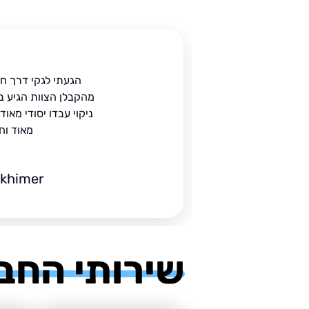
ית
הגעתי לגקי דרך ח
הים.
מהקבלן הצוות הגיע ב
 בעל
ניקוי עבדו יסודי מאו
מאוד וח
ckhimer
שירותי החב