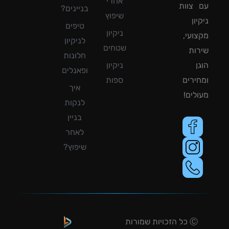
אחרי
צוות
בניינים?
שיפוץ
ון
טיפים
ניקיון
ועי,
לניקיון
שטחים
ות
חלונות
ן
ניקיון
ופאנלים
ירים
ספות
איך
לים!
לנקות
בניין
לאחר
שיפוץ?
Ⓒ כל הזכויות שמורות