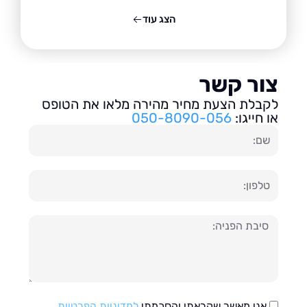
הצג עוד
ור קשר
בלת הצעת מחיר מהירה מלאו את הטופס
חייגו:
050-8090-056
ון
עה
אני מאשר שקראתי והסכמתי
למדיניות הפרטיות