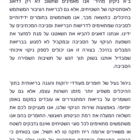
ניקיון מהיר" אנו מאמינים שחשוב לא רק לדאוג
טיקה של השטיחים, אלא גם לבריאות הציבור המשתמש
לים. כתוצאה מכך, אנו משתמשים בחומרים ידידותיים
בה שמתאימים לדרישות הבריאות וסביבה המכתיבים על
ו. אנחנו דואגים להביא את השאטנו על מנת למזער את
ת הניקוי על הסביבה ובמקביל לא לפגוע בבריאות
ים בהיכל. בצורה זו אנו יכולים לספק ניקוי איכותי
יל אותנו בשוק תוך דגש על חשיבות השמירה על
בה.
ל נעיל של חומרים מעודדי ירוקות והגנה בריאותית בתוך
לים משפיע יותר מזמן השהות עצמו, אלא גם על
רים על בריאות המתגוררים או עובדים במקום באופן
ומי. באמצעות שירות הניקוי שלנו, אנו מעניקים לכם את
וה המעלה את רמת הביטחון האנושי. החומרים בהם אנו
שים מתאימים לכל סוגי השטיחים ואינם נדבקים לשטח
שאירים ארומה ריח חזקה טו לא חשיל. אנו בטוחים כי
יון המינימלי והתקדם שמתקיים על ידינו יעלה על כל