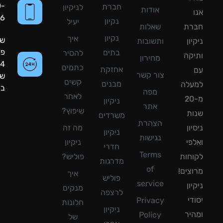
050-
חברת
לניקיון
אודות
8090056
נקיון
יעיל
רת
שאלות
נקיון
איך
שעות
ון
ותשובות
פעילות:
בתים
להסיר
קה
מחירון
24
כתמים
אחזקת
צור קשר
שעות
קשים
מבנים
עלה
ביממה!
מפה
לאחר
מ-20
ניקיון
אתר
שיפוץ?
ת
משרדים
הצהרת
ון
מה זה
ניקיון
נגישות
פי
ניקיון
חדרי
Terms
חות
פוליש?
מדרגות
of
צים!
איך
פוליש
service
ון
מנקים
לרצפה
די
Privacy
חלונות
ניקיון
יר
Policy
של