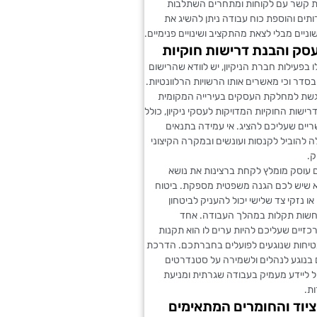
 קשר עם לקוחות ומתחרים השתלבות
ים והוספת כוח עבודה ניתן להשיג את
ניים מבלי לצאת מהתקציב ושינויים פנימיים.
סק והבנת דרישות חוקיות
בפעילות חברת הניקיון, יש לוודא שהרישום
סדר וכי מאשרים אותו הרשויות הרלוונטיות.
גשת למחלקת העסקים בעירייה המקומית
רישות החוקיות המדויקות לעסקי ניקיון, כולל
ריים שעליכם להציג. אי עמידה בתנאים
ה להוביל לקנסות ועונשים ובמקרה הקיצוני
ק.
 עוסק מומלץ לקחת ברצינות את נושא
דא שיש לכם הגנה משפטית מספקת. ביטוח
או נזקי צד שלישי יכול להעניק לביטחון
שות תקלות במהלך העבודה. אחד
זיים שעליכם להיות ערים לו הוא תקנות
טיחות שנוגעים לפועלים בחברתכם. הדרכת
 בנוגע לנהלים ולשמירה על סטנדרטים
ל ליידע מעמיק בעבודה שגרתית ומניעת
ת.
יוד והחומרים המתאימים