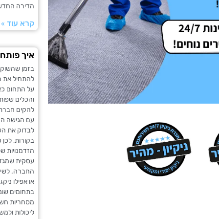
הדירה החדשה.
קרא עוד »
איך פותחי
בזמן שהשוק לש
להתחיל את ה
על התחום כא
והכלים שפות
להקים חברת נ
עם הגישה הנ
לבדוק את השו
בקורות, לכן 
הזדמנויות של
עסקית שמגדיר
החברה. לשירו
בתחומים שונים
מסחריות חשוב
ליכולות ולמש