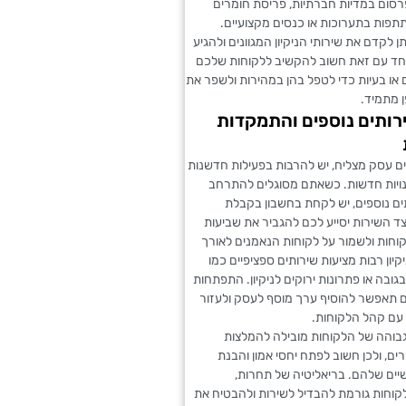
רסום במדיות חברתיות, פריסת חומרים
תתפות בתערוכות או כנסים מקצועיים.
ן לקדם את שירותי הניקיון המגוונים ולהגיע
חד עם זאת חשוב להקשיב ללקוחות שלכם
 או בעיות כדי לטפל בהן במהירות ולשפר את
 מתמיד.
רותים נוספים והתמקדות
ם עסק מצליח, יש להרבות בפעילות חדשנות
נויות חדשות. כשאתם מסוגלים להתרחב
ים נוספים, יש לקחת בחשבון בקבלת
ד השירות יסייע לכם להגביר את שביעות
וחות ולשמור על לקוחות הנאמנים לאורך
קיון רבות מציעות שירותים ספציפיים כמו
 בגובה או פתרונות ירוקים לניקיון. התפתחות
ים תאפשר להוסיף ערך מוסף לעסק ולעזור
 עם קהל הלקוחות.
גבוהה של הלקוחות מובילה להמלצות
רים, ולכן חשוב לפתח יחסי אמון והבנת
יים שלהם. בריאליטיה של תחרות,
וחות גורמת להבדיל לשירות ולהבטיח את