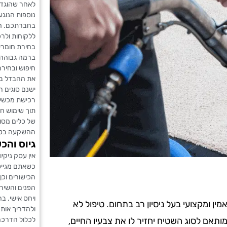
לאחר שהוגדר
נוספות הנוגע
בחברתכם. חשו
ללקוחות ולר
בחירת חומרים
ברמה גבוהה 
חיפוש ובחירה
את ההבדל בין
ישנם סוגים ר
רכישת מכשיר
תוך שימוש ח
של כלים מסוימ
ההשקעה בטוו
גיוס והכ
אין עסק ניקיו
כשאתם מגייס
הכישורים וכן
הפנים והשירו
ויחס אישי. 
 ומקצועי בעל ניסיון רב בתחום. טיפול לא
ולהדריך אותם
לכלול הדרכה
ותאם לסוג השטיח יחזיר לו את צבעיו החיים,