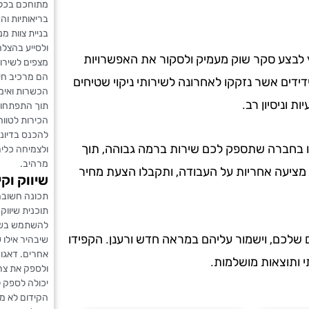
מתוחכם בכלי
בריאותיות וה
בניית צוות מ
ולסייע בהצל
לץ לבצע סקר שוק מעמיק ולסקור את האפשרויות
מצפים לשירות
הם מרכיב חי
ידים אשר נזקקו לאחרונה לשירותי ניקוי שטיחים
הכשרות ואימו
ת וניסיון רב.
תוך התפתחות
הכירות לטווח
להכנס בדיונע
ו בחברה שתספק לכם שירות ברמה גבוהה, תוך
ולצמיחה כלי
מרהיב.
 מציעה אחריות על העבודה, ותקבלו הצעת מחיר
שיווק וקי
תכונה חשובה
תוכנית שיווק
להשתמש בשיר
 שלכם, וישמור עליהם במראה חדש ורענן. הקפידו
שיבהיר אילו 
אחרים. דאגו
 ותוצאות מושלמות.
ולספק את צרכ
יכולה לספק ל
הקידום לא מ