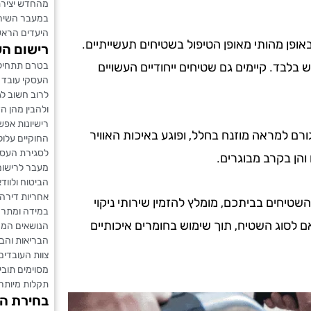
מהחדש יצירת
במעבר השירות
היעדים הראשו
באופן מהותי מאופן הטיפול בשטיחים תעשייתיים.
רישום הע
בטרם תתחילו 
 בלבד. קיימים גם שטיחים ייחודיים העשויים
העסקי עובד ב
לרוב חשוב ל
ולהבין מהן הד
רישיונות אפש
רם למראה מוזנח בחלל, ופוגע באיכות האוויר
החוקיים עלול
לסגירת העס
והן בקרב מבוגרים.
מעבר לרישום
הביטוח ולוו
אחריות דירה 
טיחים בביתכם, מומלץ להזמין שירותי ניקוי
במידה ומתרח
ם לסוג השטיח, תוך שימוש בחומרים איכותיים
הנושאים המרכ
הבריאות והב
צוות העובדים
מסוימים תובי
תקלות מיותרו
בחירת הצ