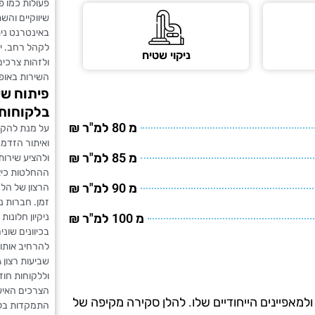
פעולות כמו פ
שיווקיים והש
באינטרנט נית
לקהל רחב. י
ניקוי שטיח
ולזהות צרכים
השירות באופן
פיתוח שי
בלקוחות
מ 80 למ"ר ₪
על מנת להקי
ואיתור הזדמ
מ 85 למ"ר ₪
ולהציע שירות
ההחלטות כיצ
מ 90 למ"ר ₪
הרצון של הלק
זמן. חברות ני
ניקיון חלונות
מ 100 למ"ר ₪
בכיוונים שונ
להרחיב אותו
שביעות רצון 
וללקוחות חוז
הצרכים האיש
למאפיינים הייחודיים שלו. להלן סקירה מקיפה של
התמקדות בלק