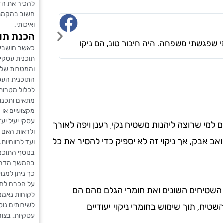
להכיר את הדר
חשוב בהקמת ח
ורד דמרי
ואיכותי.
☆
☆
☆
☆
☆
הכנת תו
י שפגשתי משפחה. היה חיבור טוב, הם ניקו
"אני מאוד מרוצה.
כאשר חושבים
שביקשתי ולא חשב
תוכנית עסקי
והמטרות של 
התוכנית העסק
לכלול מטרות 
מתאים ותכנון
מקצועיים או 
עסקי יעיל יע
 למי שרוצה ליהנות משטיח נקי, רענן ויפה לאורך
ולראות האם 
ב אבק, אך ניקוי זה לא יספיק כדי להסיר את כל
ועד לרווחיות.
בנוסף התוכנ
בהמשך הדרך 
כך ניתן למנ
על הכרח לחיי
י השטיחים השונים ואת חומרי הגלם מהם הם
לקוחות נאמנ
לשירותים נוס
טיח, תוך שימוש בחומרי ניקוי ייעודיים
עסקיות. בצורה