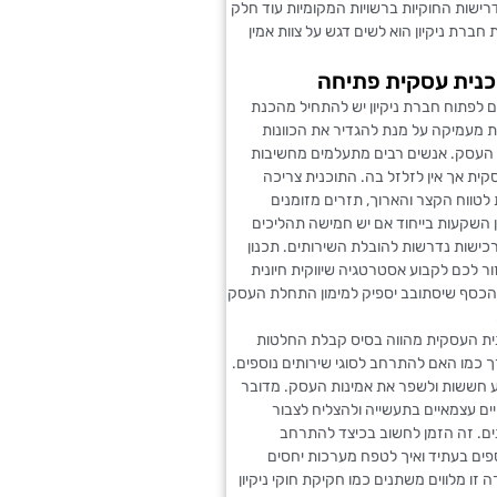
ישות החוקיות ברשויות המקומיות עוד חלק
ברת ניקיון הוא לשים דגש על צוות אמין
כנית עסקית פתיחה
 היה מאוד נחמד והקשיב לכל הבקשות שלי, היה מאוד מקצועי ועשה 
 לפתוח חברת ניקיון יש להתחיל מהכנת
תי עליהם. הצוות שלו תקתקו עבודה מהר, ממליצה"
ת מעמיקה על מנת להגדיר את הכוונות
העסק. אנשים רבים מתעלמים מחשיבות
ית אך אין לזלזל בה. התוכנית צריכה
לטווח הקצר והארוך, תזרים מזומנים
 השקעות בייחוד אם יש חמישה תהליכים
רכישות נדרשות להובלת השירותים. תכנון
זור לכם לקבוע אסטרטגיה שיווקית חיונית
הכסף שיסתובב יספיק למימון התחלת העסק
ית העסקית מהווה בסיס קבלת החלטות
כמו האם להתרחב לסוגי שירותים נוספים.
וע חששות ולשפר את אמינות העסק. מדובר
ם עצמאיים בתעשייה ולהצליח לצבור
ים. זה הזמן לחשוב בכיצד להתרחב
פים בעתיד ואיך לטפח מערכות יחסים
 זו מלווים משתנים כמו חקיקת חוקי ניקיון