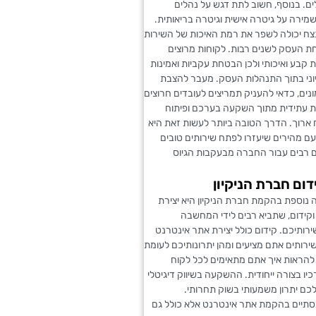
ם. בנוסף, חשוב לתת דגש על נהלים
שמירה על גיטרה אישית וגיטרה בריאותית.
נצח יכולה לשפר את רמת האיכות של השירות
חת העסק לשנים רבות. לקוחות מרוצים
 קבע ואיכותי ולכן הבטחת עקביות ואמינות
וני בתוך התנהלות העסק. מעבר להצבת
נים, כדאי להעניק תמריצים לעובדים חרוצים
 עתידית מתוך השקעה בערכם ופיתוח
 ארוך. הדרך הטובה ביותר לעשות זאת היא
ם מהירים שיעזרו לפתח שירותים טובים
ם רבים עבור החברה מבעקבות הגיוס
דום חברת הניקיון
 נוספת בהקמת חברת הניקיון היא יצירת
 וקידום, שתביא רבים לידי המחשבה
ותיכם. קידום כולל יצירת אתר אינטרנט
שירותים אתם מציעים ומהן יתרונותיכם לעומת
 להראות איך אתם מתאימים לכל לקוח
יו בצורה ייחודית. ההשקעה בשיווק דיגיטלי
כם יתרון משמעותי בשוק תחרותי.
סתיים בהקמת אתר אינטרנט אלא כולל גם