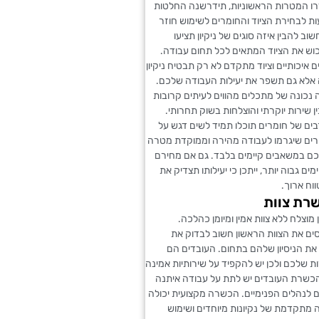
ו המטרות הראשוניות, תידרשנה החלטות
ות לבחירת הציוד והחומרים לשימוש חוזר
ב להבין איזה סוגים של ניקיון תציעו
כוש את הציוד המתאים לכל תחום עבודה.
 איכותיים וציוד מתקדם לא רק תבטיח ניקיון
אלא גם תשפר את יעילות העבודה שלכם.
 נכונה של מתכלים מהווים לעיתים קרובות
 שירות יוקרתי והוצלחות בשוק תחרותי.
בים של חומרים תוכלו תמיד לשים דגש על
ים שיגרמו לעבודה מהירה וממוקדת מטרה
כם במשאבים קיימים בלבד. גם אם מחירם
ים גבוה יותר, ייתכן כי יעילותו תצדיק את
ח ארוך.
שרת צוות
ן מוצלח ללא צוות אמין ומיומן כהלכה.
ים את הצוות הראשון חשוב לבדוק את
 את הניסיון שלהם בתחום. העובדים הם
ת שלכם ולכן יש להקפיד על שירותיות אמינה
בהכשרת העובדים יש לתת על עבודה איתנה
 לנהלים הפנימיים. הכשרה מקצועית יכולה
 מתקדמת של נקיונות מיוחדים ושימוש