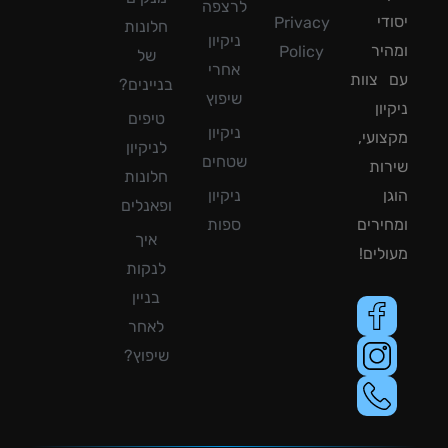
לרצפה
די
Privacy
חלונות
ניקיון
יר
Policy
של
אחרי
צוות
בניינים?
שיפוץ
ון
טיפים
ניקיון
ועי,
לניקיון
שטחים
ות
חלונות
ן
ניקיון
ופאנלים
ירים
ספות
איך
לים!
לנקות
בניין
לאחר
שיפוץ?