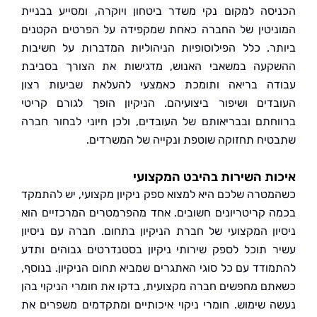
סה למקום נקי משדר ביטחון ויוקרה, ומסייע בבניית
יטין של החברה כאחת שמקפידה על הפרטים הקטנים
ר. כלל הפילוסופיות הניהוליות המדברות על חשיבות
עה במשאבי האנוש, מדגישות את הצורך בסביבת
ה בריאה ותומכת כאמצעי להעלאת שביעות רצון
דים ושיפור ביצועיהם. הניקיון הופך לגורם קריטי
חתם ובבריאותם של העובדים, ולכן חיוני לבחור חברה
יח תחזוקה שוטפת ונקייה של המשרדים.
ת השירות בהיבט המקצועי
טרה שלכם היא למצוא ספק ניקיון מקצועי, יש להתמקד
 קריטריונים חשובים. אחד מהפרמטרים המרכזיים הוא
ון המקצועי של חברת הניקיון בתחום. חברה עם ניסיון
 תוכל לספק שירותי ניקיון בסטנדרטים גבוהים ותדע
ודד עם כל סוגי האתגרים שמביא תחום הניקיון. בנוסף,
ם מחפשים חברה מקצועית, בדקו את חומרי הניקוי בהן
 שימוש. חומרי ניקוי איכותיים ומתקדמים משפרים את