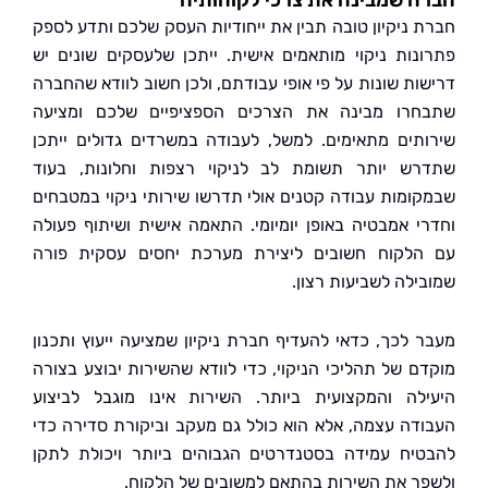
 שמבינה את צרכי לקוחותיה
 ניקיון טובה תבין את ייחודיות העסק שלכם ותדע לספק
נות ניקוי מותאמים אישית. ייתכן שלעסקים שונים יש
ות שונות על פי אופי עבודתם, ולכן חשוב לוודא שהחברה
רו מבינה את הצרכים הספציפיים שלכם ומציעה
תים מתאימים. למשל, לעבודה במשרדים גדולים ייתכן
ש יותר תשומת לב לניקוי רצפות וחלונות, בעוד
ומות עבודה קטנים אולי תדרשו שירותי ניקוי במטבחים
י אמבטיה באופן יומיומי. התאמה אישית ושיתוף פעולה
לקוח חשובים ליצירת מערכת יחסים עסקית פורה
ילה לשביעות רצון.
 לכך, כדאי להעדיף חברת ניקיון שמציעה ייעוץ ותכנון
ם של תהליכי הניקוי, כדי לוודא שהשירות יבוצע בצורה
לה והמקצועית ביותר. השירות אינו מוגבל לביצוע
דה עצמה, אלא הוא כולל גם מעקב וביקורת סדירה כדי
יח עמידה בסטנדרטים הגבוהים ביותר ויכולת לתקן
ר את השירות בהתאם למשובים של הלקוח.