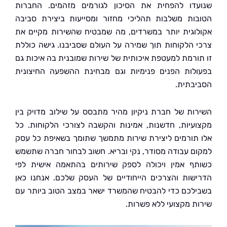
דו להפחית את הסיכון לגורמים מזהמים. החברות
ות משלבות תהליכי מחזור ומסייעות ביצירת סביבה
וגית יותר במשרדים, מה שמבטיח שהשירות מקיים את
 הלקוחות תוך שמירה על העולם שסביבנו. גישה כוללת
ורמת למעטפת איכותית של שירות שמובנית בה איכות גם
לות הפנים פנימיות וגם מבחינת ההשפעה החיצונית
בתית.
ות של חברת ניקיון מהיר מתבסס על שילוב מדויק בין
עיות, חדשנות, אמינות והקשבה לצורכי הלקוחות. כל
תורמים ליצירת שירות מתמשך שתומך בשאיפת כל עסק
ם עבודה מסודר, נקי ובריא. חשוב לבחור חברה שתשמש
ף אמין ויכולה לספק שירותים בהתאמה אישית לפי
שות והצרכים הייחודיים של העסק שלכם. אנחנו כאן
לכם כדי להבטיח שהמשרד ישאר במצב הטוב ביותר עם
ת מקצועי ללא פשרות.