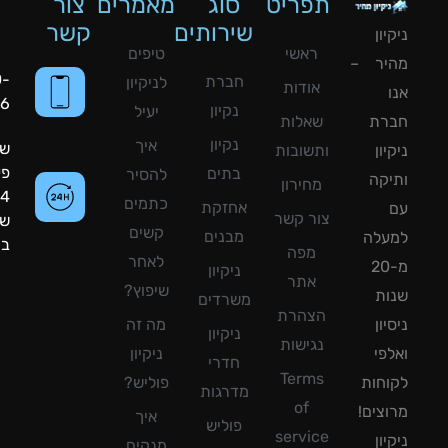
תפריט
סוג
מאמרים
צור
שירותים
קשר
ון
ראשי
טיפים
יר –
050-
חברת
לניקיון
אודות
8090056
נקיון
יעיל
רת
שאלות
נקיון
איך
שעות
ון
ותשובות
פעילות:
בתים
להסיר
קה
מחירון
24
כתמים
אחזקת
צור קשר
שעות
קשים
מבנים
עלה
ביממה!
מפה
לאחר
מ-20
ניקיון
אתר
שיפוץ?
ת
משרדים
הצהרת
ון
מה זה
ניקיון
נגישות
פי
ניקיון
חדרי
Terms
חות
פוליש?
מדרגות
of
צים!
איך
פוליש
service
ון
מנקים