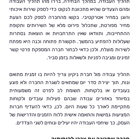
ך העבודה. במהלך הבחירה, בררו מהו תהליך העבודה
 הצעדים שהיא מתכוונת לנקוט כדי לספק שירות איכותי
ן במחיר אטרקטיבי. בקשו מהחברה לספק לכם הצעת
 מפורטת, שתכלול פירוט מלא של השירותים ותקופת
ייבות, ותוודאו שאין התרחבויות או הוצאות נסתרות
לות להפתיע בהמשך. תקשורת פתוחה וכנה היא מפתח
ות מוצלח, ולכן כדאי לבחור חברה המספקת פרטי קשר
ם ומגיבה לפניות ולשאלות בזמן סביר.
ך עבודה מול חברת ניקיון צריך להיות בו זמנית מתואם
, תוך יצירת סדר יום שמתאים לשגרת החברה ולא פוגע
דים או בלקוחות. תשומת לב לפרט זה משמעותית
חד באזורים עבודה שבהם פעילות עובדים ולקוחות
ימת לאורך כל שעות היום. לכן, כדאי להעדיף חברות
עות גמישות והתאמה אישית ללוח הזמנים והדרישות של
 כך שיחסי העבודה יהיו יעילים ונוחים לשני הצדדים.