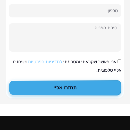
ה
י מאשר שקראתי והסכמתי
למדיניות הפרטיות
ושיחזרו
טלפונית.
תחזרו אליי