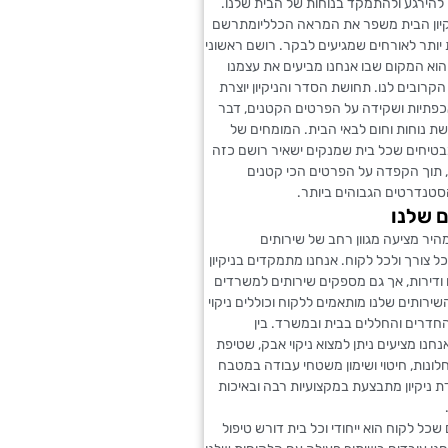
להירגע ולהתמקד בנוחות של הבית שלנו.
יקיון הבית משפר את המראה הכלליומתרשם
 יותר לאורחים שמגיעים לבקר. רושם ראשוני
הוא המקום שבו אנחנו מביעים את עצמנו
קרובים לנו. תחושת הסדר והניקיון יוצרת
פתיות ושקידה על הפרטים הקטנים, דבר
 נוחות וחום לבאי הבית. המומחים של
מבטיחים שכל בית שמנקים ישאיר רושם כזה
 תוך הקפדה על הפרטים הכי קטנים
סטנדרטים הגבוהים ביותר.
 שלנו
מהיר מציעה מגוון רחב של שירותים
 צורך ולכל לקוח. אנחנו מתמקדים בניקיון
ודירות, אך גם מספקים שירותים למשרדים
שירותים שלנו מותאמים ללקוח וכוללים ניקוי
החדרים והחללים בבית ובמשרד. בין
חנו מציעים ניתן למצוא ניקוי אבק, שטיפת
 חלונות, חיטוי ושימון משטחי עבודה במטבח
דת ניקיון מתבצעת במקצועיות רבה ובאיכות
שכל לקוח הוא ייחודי וכל בית דורש טיפול