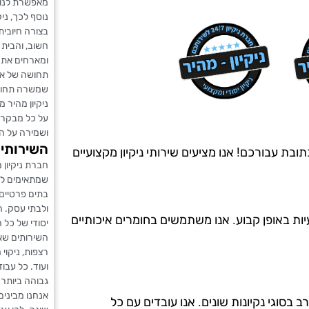
מאפשרת לנו 
נוסף לכך, נ
בצורה חיובית
חשוב, והבית 
ומארחים את ה
תחושה של אכ
שמשרה תחושת
ניקיון מהיר 
על כל מבקר,
ושמירה על ה
השירותים
בת עבורכם! אנו מציעים שירותי ניקיון מקצועיים
חברת ניקיון 
שמתאימים לכל
בתים פרטיים 
ולבתי עסק. ה
יות באופן קבוע. אנו משתמשים בחומרים איכותיים
יסודי של כל 
השירותים שאנ
רצפות, ניקוי
ועוד. כל עבו
גבוהה ביותר.
אנחנו מבינים 
ה מ-20 שנים, ויש לנו ניסיון רב בסוגי נקיונות שונים. אנו עובדים עם כל