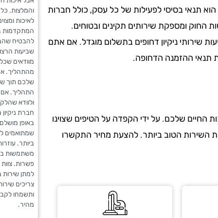
אבל איכות הש
הוא תנאי בסיסי לפעילות של כל עסק, כולל חברות
והמלצות. כל 
לאיכות ומצוי
ות החוק ומספקת שירותים תקינים ובטוחים.
המתקדמות ביו
עות שירותי ניקיון דחופים בתשלום מוגדל. אם אתם
להבטיח שהבי
שביעות הרצו
את תנאי ההזמנה הדחופה.
מוודאים שכל
מהתהליך. אנ
שלכם תוך שמ
התהליך. אם 
ולוודא שהלקו
חברת ניקיון 
 החיים שלכם. על ידי הקפדה על הטיפים שצוינו
באופן מושלם 
שמתואמים לכ
את השירות הטוב ביותר. להצעת מחיר התקשרו
ביותר. עוזרות
משתמשות בציו
פשרות. צוות 
למתן שירות ב
צריכים שירות
ותשמחו לקבל 
מהיר.