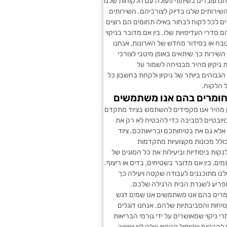
חנו עובדים בשיתוף פעולה עם הלקוחות שלנו
ירותים שלנו בדיוק לצורכיהם. השירותים
 לכל לקוח לבחור באילו תחומים הם רוצים
סדרי העדיפויות שלו. בין אם מדובר בניקוי
בח או בסידור מחדש של הארונות, אנחנו
שירות כך שיתאים באופן מיטבי לצורכי
ניקיון מהיר מבטיחה לשמור על
בוהים ביותר של ניקיון ולקחת בחשבון כל
ל הלקוח.
חומרים בהם אנו משתמשים
ן מהיר אנו מקפידים להשתמש בציוד מתקדם
ויובטיים לסביבה כדי להבטיח לא רק את
ן אלא גם את בטיחותכם ובריאותכם. ציוד
 כולל מכונות מקצועיות מתקדמות
ות ביסודיות וביעילות את כל הסוגים של
ים, בין אם מדובר בשטיחים, בדים או ריצוף.
נו מתוכננים לעבודה שקטה ויעילה כך
מפריע לשגרת הבית הרגילה שלכם.
רים בהם אנו משתמשים אנו שמים דגש
יחות והסביבתיות שלהם. אנחנו דוגלים
י ניקוי שמאושרים על ידי גורמי הבריאות
 להבטיח שטיפול הניקיון שלנו לא ישאיר