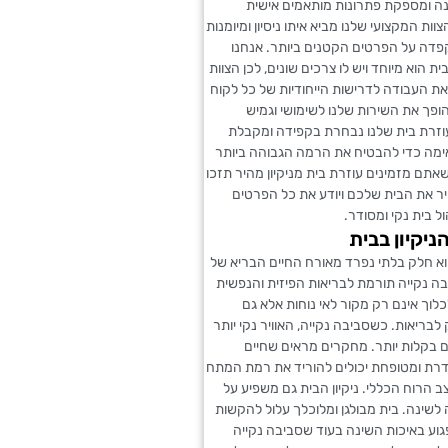
ה ומספקת פתרונות מותאמים אישית
וות המקצועי שלנו מביא איתו ניסיון ומיומנות
קפדה על הפרטים הקטנים ביותר. אנחנו
ת הוא מיוחד ויש לו צרכים שונים, לכן הצוות
ת העבודה לדרישות הייחודיות של כל לקוח
ופך את השירות שלנו לשימושי וגמיש
עוזרת בית שלנו נבחרת בקפידה ומקבלת
ה כדי להבטיח את הרמה הגבוהה ביותר
אתם מזמינים עוזרת בית מניקיון מהיר תזכו
ר את הבית שלכם ויודע את כל הפרטים
ל בית נקי ומסודר.
ניקיון בבית
הוא חלק בלתי נפרד מאורח החיים הבריא של
ה נקייה תורמת לבריאות הפיזית והנפשית
כלוך אינם רק מקור לאי נוחות אלא גם
 לבריאות. כשסביבה נקייה, האוויר נקי יותר
ם בקלות יותר. מחקרים מראים שחיים
רת ומטופחת יכולים להוריד את רמת המתח
 הרוח הכללי. ניקיון הבית גם משפיע על
 לשינה. בית מבולגן ומלוכלך עלול להקשות
גוע באיכות השינה בעוד שסביבה נקייה