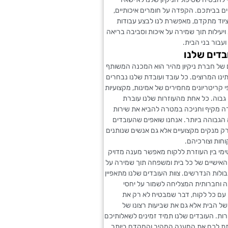
ם בביתכם. הקפדה על חומרים איכותיים,
יוד מתקדם, מאפשרת לנו לבצע עבודות
 ויעילות תוך שמירה על איכות וסביבה בריאה
ועבור בני הבית.
בדים שלנו
 של חברת ניקיון מהיר הוא המכנה המשותף
ינו המרוצים. כל עובד ועובדת שלנו נבחרים
 קריטריונים מחמירים של אמינות, מקצועיות
גבוה. כל אחת מהעוזרות שלנו עוברת
 מקיף וחניכה במטרה להביא את שירות
 הגבוהה ביותר. אנחנו שואפים שהעובדים
 רק מנקים מקצועיים אלא גם אנשים שנותנים
וחות וצורכיהם.
מי בין העוזרת ללקוח מאפשר מענה מדויק
האישיים של כל בית ומשפחה תוך שמירה על
לות הנדרשים. צוות העובדים שלנו מתאפיין
 וחברותית המצליחה לשמור על יחסי
 עם כל לקוח, דבר שמבטיח לא רק את
י של הבית אלא גם את שביעות רצונו של
ות. העובדים שלנו תמיד זמינים לשאלותיכם
תת לכם את המענה המהיר והמקדם ביותר.