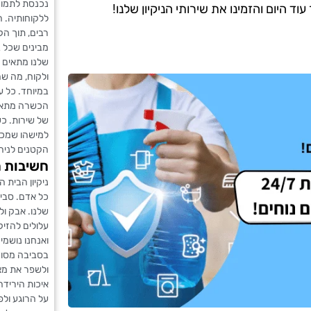
נכנסת לתמונ
 היום והזמינו את שירותי הניקיון שלנו!
ללקוחותיה. הצ
רבים, תוך ה
מבינים שכל בי
שלנו מתאים א
ולקוח, מה שה
במיוחד. כל 
הכשרה מתאימ
של שירות. כש
למישהו שמכי
הקטנים לניהו
חשיבות ה
ניקיון הבית 
כל אדם. סביב
שלנו. אבק ול
עלולים להזיק
ואנחנו נושמי
בסביבה מסוד
ולשפר את מצב
איכות הירידה
על הרוגע ולפ