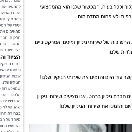
שונה. לכן אנ
לוך ולכל בעיה. המכשור שלנו הוא מהמקצועי
להתאים את הש
שלנו מאפשרים
רפות ולא פחות ממדהימות.
להתמקד ומהם 
יסודי של המט
מתאימים את ה
הלקוח. חברת 
ת החשיבות של שירותי ניקיון זמינים ואטרקטיביים
הסטנדרטים הג
רצון מיוחד ש
ויות שלנו.
הציוד וה
בחברת ניקיו
ובחומרים איכ
איכות הניקיו
עוד היום והזמינו את שירותי הניקיון שלנו!
הניקיון שלנו
שמאפשרות לנק
הלכלוך והכתמ
רת ניקיון ברהט. אנו מציעים שירותי ניקיון
המכשירים של
ם והזמינו את שירותי הניקיון שלנו!
שהניקוי לא 
בבחירת החומ
מיוחד על הבט
בשימוש בחומר
המובילים כדי