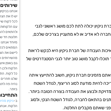
שירותים 
אנחנו בניקיון
יש לו את הצר
לכל לקוח שיר
ת ניקיון יכולה לתת לכם מושג ראשוני לגבי
עם הלקוחות 
ולהתאים להם 
ברה לא אדיב או לא מתעניין בצרכים שלכם,
חלונות חד שבו
מיוחד אנחנו
המתאים לכל ל
כות העבודה של חברת ניקיון היא לבקש לראות
ליישם את הצר
מהשירותים הכ
 תוכלו לקבל מושג טוב יותר לגבי הסטנדרטים של
גם באופן איש
הלקוח ולכן ה
כל לקוח. הת
תם מזמינים חברת ניקיון, חשוב להתייעץ איתה
שלנו חוזרים 
ריכה להיות מודעת לסוג הריצוף, לגודל השטח
נהיה פה לתמ
ביותר.
מדויקת ולבצע את העבודה בצורה הטובה ביותר.
התחייבות
שתנים בהתאם לחברה, לגודל השטח הנקי, ולסוג
ב-
ניקיון מהיר
הלקוח. אנחנו
 לפני שאתם מקבלים החלטה.