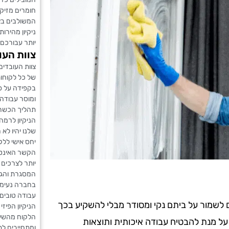
חומרים מזיקי
המשולבים בצ
ניקיון מהירות
יותר עבורכם 
צוות העו
צוות העובדים
של כל לקוחות
בקפידה על פי
ומוסר עבודה 
תהליך הכשרה
הניקיון לרמה
שלנו יהיו לא
יחס אישי ללק
הקשר האינטי
יותר לצרכים 
המסגרת והגבו
בחברה נעימה
עבודה טובים
ים לשמור על ביתם נקי ומסודר מבלי להשקיע בכך
הניקיון הפיז
הלקוח מהשיר
 על מנת להבטיח עבודה איכותית ותוצאות
ומתחייבים ל