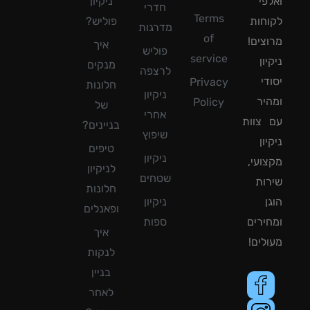
פי
ניקיון
חדרי
Terms
חות
פוליש?
מדרגות
of
צים!
איך
פוליש
service
ון
מנקים
לרצפה
די
Privacy
חלונות
ניקיון
יר
Policy
של
אחרי
צוות
בניינים?
שיפוץ
ון
טיפים
ניקיון
ועי,
לניקיון
שטחים
ות
חלונות
ן
ניקיון
ופאנלים
ירים
ספות
איך
לים!
לנקות
בניין
לאחר