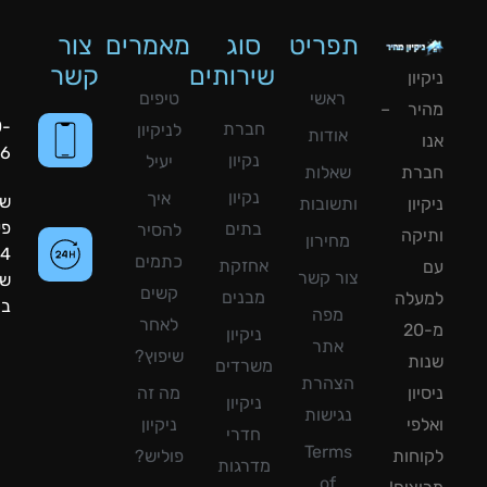
תפריט
סוג
מאמרים
צור
שירותים
קשר
ון
ראשי
טיפים
יר –
050-
חברת
לניקיון
אודות
8090056
נקיון
יעיל
רת
שאלות
נקיון
איך
שעות
ון
ותשובות
פעילות:
בתים
להסיר
קה
מחירון
24
כתמים
אחזקת
צור קשר
שעות
קשים
מבנים
עלה
ביממה!
מפה
לאחר
מ-20
ניקיון
אתר
שיפוץ?
ת
משרדים
הצהרת
ון
מה זה
ניקיון
נגישות
פי
ניקיון
חדרי
Terms
חות
פוליש?
מדרגות
of