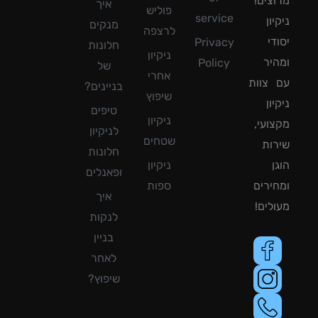
צים!
איך
פוליש
service
ון
מנקים
לרצפה
די
Privacy
חלונות
ניקיון
יר
Policy
של
אחרי
צוות
בניינים?
שיפוץ
ון
טיפים
ניקיון
ועי,
לניקיון
שטחים
ות
חלונות
ן
ניקיון
ופאנלים
ירים
ספות
איך
לים!
לנקות
בניין
לאחר
שיפוץ?