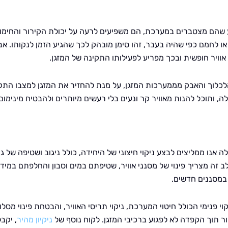
גע שהם מצטברים במערכת, הם משפיעים לרעה על יכולת הקירור והחימו
ו לחמם כפי שהיה בעבר, זהו סימן מובהק לכך שהגיע הזמן לנקותו. אב
אוויר חופשית ובכך מפריע לפעילותו התקינה של המזגן.
לכלוך והאבק מממערכות המזגן, על מנת להחזיר את המזגן למצבו התקי
לה, ותוכל להנות מאוויר קר ונעים בלי רעשים מיותרים ולהבטיח מינימום
לה אנו ממליצים לבצע ניקוי חיצוני של היחידה, כולל ניגוב ושטיפה של גו
לב זה מצריך פינוי של מסנני אוויר, שטיפתם במים וסבון והחלפתם במיד
במסננים חדשים.
 פנימי הכולל חיטוי המערכת, ניקוי תריסי האוויר, והבטחת פינוי מסלו
רור תוך הקפדה לא לפגוע ברכיבי המזגן. לקוח נוסף של
ניקיון מהיר
, יקבל