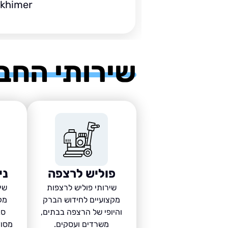
ckhimer
שירותי החב
פוליש לרצפה
ני
שירותי פוליש לרצפות
שיר
מקצועיים לחידוש הברק
מק
והיופי של הרצפה בבתים,
סב
משרדים ועסקים.
מסוד