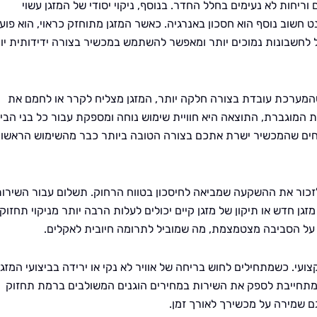
וריחות לא נעימים בחלל החדר. בנוסף, ניקוי יסודי של המזגן עשוי
חשוב נוסף הוא חסכון באנרגיה. כאשר המזגן מתוחזק כראוי, הוא פוע
ל לחשבונות נמוכים יותר ומאפשר להשתמש במכשיר בצורה ידידותית יו
 כשהמערכת עובדת בצורה חלקה יותר, המזגן מצליח לקרר או לחמם את
ת המוגברת, התוצאה היא חוויית שימוש נוחה ומספקת עבור כל בני הבי
בטיחים שהמכשיר ישרת אתכם בצורה הטובה ביותר כבר מהשימוש הראשון.
לזכור את ההשקעה שמביאה לחיסכון בטווח הרחוק. תשלום עבור השירו
זגן חדש או תיקון של מזגן קיים יכולים לעלות הרבה יותר מניקוי תחזוק
 על הסביבה מצטמצמת, מה שמוביל לתרומה חיובית לאקלים.
עי. כשמתחילים לחוש בריחה של אוויר לא נקי או ירידה בביצועי המזגן
 מתחייבת לספק את השירות במחירים הוגנים המשולבים ברמת תחזוק
ם שמירה על מכשירך לאורך זמן.