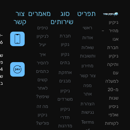
תפריט
סוג
מאמרים
צור
שירותים
קשר
ון
ראשי
טיפים
יר –
050-
חברת
לניקיון
אודות
8090056
נקיון
יעיל
רת
שאלות
נקיון
איך
שעות
ון
ותשובות
פעילות:
בתים
להסיר
קה
מחירון
24
כתמים
אחזקת
צור קשר
שעות
קשים
מבנים
עלה
ביממה!
מפה
לאחר
מ-20
ניקיון
אתר
שיפוץ?
ת
משרדים
הצהרת
ון
מה זה
ניקיון
נגישות
פי
ניקיון
חדרי
Terms
חות
פוליש?
מדרגות