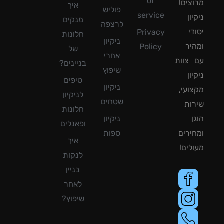
of
צים!
איך
פוליש
service
ון
מנקים
לרצפה
די
Privacy
חלונות
ניקיון
יר
Policy
של
אחרי
צוות
בניינים?
שיפוץ
ון
טיפים
ניקיון
ועי,
לניקיון
שטחים
ות
חלונות
ן
ניקיון
ופאנלים
ירים
ספות
איך
לים!
לנקות
בניין
לאחר
שיפוץ?