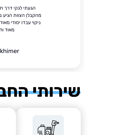
ית
הגעתי לגקי דרך ח
הים.
מהקבלן הצוות הגיע ב
 בעל
ניקוי עבדו יסודי מאו
מאוד וח
ckhimer
שירותי החב