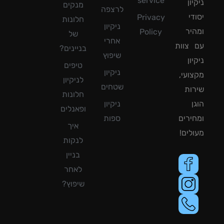
service
ון
מנקים
לרצפה
די
Privacy
חלונות
ניקיון
יר
Policy
של
אחרי
צוות
בניינים?
שיפוץ
ון
טיפים
ניקיון
ועי,
לניקיון
שטחים
ות
חלונות
ן
ניקיון
ופאנלים
ירים
ספות
איך
לים!
לנקות
בניין
לאחר
שיפוץ?