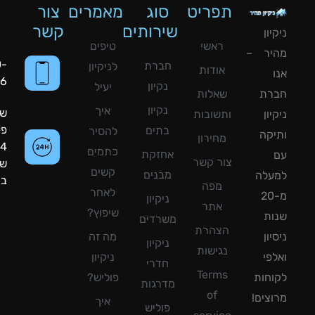
תפריט
סוג
מאמרים
צור
שירותים
קשר
ון
ראשי
טיפים
יר –
050-
חברת
לניקיון
אודות
8090056
נקיון
יעיל
רת
שאלות
נקיון
איך
שעות
ון
ותשובות
פעילות:
בתים
להסיר
קה
מחירון
24
כתמים
אחזקת
צור קשר
שעות
קשים
מבנים
עלה
ביממה!
מפה
לאחר
מ-20
ניקיון
אתר
שיפוץ?
ת
משרדים
הצהרת
ון
מה זה
ניקיון
נגישות
פי
ניקיון
חדרי
Terms
חות
פוליש?
מדרגות
of
צים!
איך
פוליש