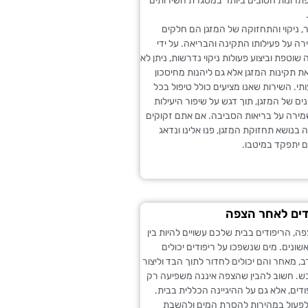
תרונות הטובים ביותר במסגרת השירותים
, ניקוי והתחזוקה של המזגן הם חלקים
ה על פעילותו התקינה והבריאה. על ידי
שוטפת וביצוע פעולות ניקוי נדרשות, ניתן לא
 תקינות המזגן אלא גם ליהנות מחיסכון
י. השירות שאנו מציעים כולל טיפול בכל
ם של המזגן, תוך דגש על שיפור היעילות
מירה על בריאות הסביבה. אם אתם זקוקים
 בנושא תחזוקת המזגן, פנו אלינו ונדאג
 יתפקד במיטבו.
ודים לאחר הצפה
, הריפודים בבית שלכם עשויים להיות בין
ונים. מים שנשפכו על ריפודים יכולים
ב, מאחר והם יכולים לחדור לתוך הבד וליצור
בש. חשוב להבין שהצפה איננה משפיעה רק
דים, אלא גם על ההיגיינה הכללית בבית.
ך לפעול במהירות להסרת המים ולהשבת