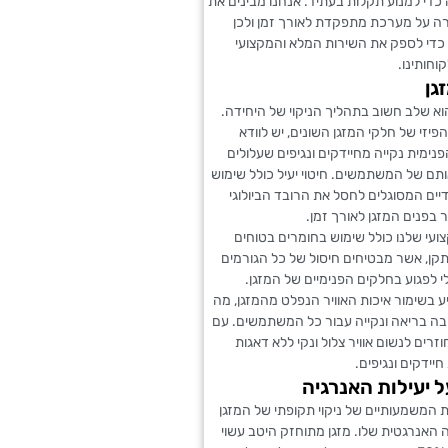
כדי למנוע תקלות בעתיד. אנחנו מבינים את
ה על מערכת מתפקדת לאורך זמן ולכן
 כדי לספק את השירות המלא והמקצועי
וחותינו.
גן
הוא שלב חשוב בתהליך הניקוי של היחידה.
פיזי של חלקי המזגן השונים, יש לוודא
מית נקייה מחיידקים ונגיפים שעלולים
תם של המשתמשים. חיטוי יעיל כולל שימוש
דיים המסוגלים לחסל את הרובד הביולוגי
ר בפנים המזגן לאורך זמן.
עי שלנו כולל שימוש בחומרים בטוחים
קן, אשר מבטיחים חיסול של כל הגורמים
 לפגוע בחלקים הפנימיים של המזגן.
 בשימור איכות האוויר הנפלט מהמזגן, מה
ה בריאה ונקייה עבור כל המשתמשים. עם
וזרים לנשום אוויר צלול ונקי ללא דאגות
יידקים ונגיפים.
 יעילות האנרגיה
 המשמעותיים של ניקוי תקופתי של המזגן
האנרגטית שלו. מזגן מתוחזק היטב עשוי