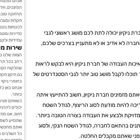
אנחנו מתמחי
המזגנים, ויוד
תחזוקה טובה
תקלות ומעלה 
לנינוחות והנ
ת ניקיון יכולה לתת לכם מושג ראשוני לגבי
סדירות ומטפל
עתידיות ולקב
ברה לא אדיב או לא מתעניין בצרכים שלכם,
שירות מק
הצוות שלנו ב
רחב בכל תהל
כות העבודה של חברת ניקיון היא לבקש לראות
שהלקוח זקוק 
 תוכלו לקבל מושג טוב יותר לגבי הסטנדרטים של
גם תיקון תקל
בחומרי ניקוי
אנחנו כאן כ
תם מזמינים חברת ניקיון, חשוב להתייעץ איתה
ביותר.
כשאתם פונים 
ריכה להיות מודעת לסוג הריצוף, לגודל השטח
יכולים להרגי
היום. אנו מת
מדויקת ולבצע את העבודה בצורה הטובה ביותר.
שתסייע לשמור
שתנים בהתאם לחברה, לגודל השטח הנקי, ולסוג
ואתם מחפשים 
כל השלבים הנ
 לפני שאתם מקבלים החלטה.