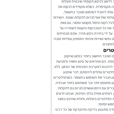
 לדאוג לניקיון תקופתי שיבטיח פעילות
ה מקסימלית. כשלא מקפידים לנקות את
עלול להוביל לשימוש מוגבר בחשמל,
לות שלו ואף לגרום לתקלות שונות. השירות
כל לקוח טיפול מקצועי ומסור, עם צוות
 את כל הטכניקות והעצות לשמירה על
על ידי בחירת ניקיון מהיר, אתם מבטיחים
נפשי ושירות איכותי המספק עמידות טובה
למזגנים.
טרים
 האיבר החשוב ביותר במזגן שזקוק
ת. הם אחראים על סינון האוויר ולמניעת
 להיכנס למערכת הפנימית של המזגן. ללא
פילטרים עלולים להיסתם, דבר שיפגע
ן ויגביר את השימוש בחשמל. כשהפילטרים
ן מתאמץ יותר וכך משתמש ביותר אנרגיה.
ים עם הזמן ועשויים לגרום גם לתקלות
 לעיתים אפילו בלתי הפיכות. אנחנו יודעים
 הפילטרים ביעילות, ולוודא שהינם במצב
וש יומיומי.
ודה מתבצע בדיקה מדוקדקת של כל רכיבי