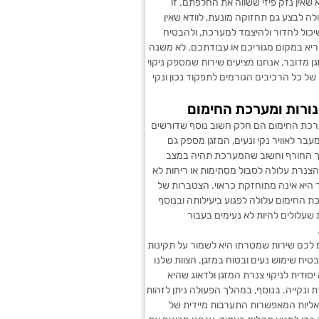
 שאין נזק פיזי ששווה את החלפתם. זו
ה לבצע גם תחזוקה מונעת, לוודא שאין
יכול לחדור ולהיצמד למערכת, ולהבטיח
ריא במקום מגוריכם או עבודתכם. לא משנה
גן מדובר, אנחנו מציעים שירות שמספק ניקוי
י של כל הרכיבים הגורמים לתפקוד נכון ונקי
ינורות ומערכת החימום
ערכת החימום הם חלק חשוב נוסף שדורשים
מעבר לאוויר נקי ונעים, המזגן מספק גם
 החורף וחשוב שהמערכת תהיה במצב
הצנרת עלולה לסבול מסתימות או ריחות לא
 היא אינה מתוחזקת כראוי. הצטברות של
 החימום עלולה לפגוע ביעילותה ובנוסף
 שעלולים להיות לא נעימים בעבור
 לכם שירות שמטרתו היא לשמור על תקינות
בטיח שימוש נעים ובטוח במזגן. הצוות שלנו
סודית לניקוי צנרת המזגן ולדאוג שהיא
ונקייה. בנוסף, במהלך הפעולה ניתן לזהות
יאליות המאפשרות התערבות מיידית של