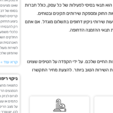
ולספק את הפ
הוא תנאי בסיסי לפעילות של כל עסק, כולל חברות
שאנו מציעים.
בסופו של דבר
ות החוק ומספקת שירותים תקינים ובטוחים.
קריטים לשמיר
עות שירותי ניקיון דחופים בתשלום מוגדל. אם אתם
ביצוע תחזוקה 
רק להבטיח את
את תנאי ההזמנה הדחופה.
כלכלי משמעות
החלקים השוני
האנרגטית וש
לשירות מעולה
שהמזגן שלכם
 החיים שלכם. על ידי הקפדה על הטיפים שצוינו
קרא עוד »
את השירות הטוב ביותר. להצעת מחיר התקשרו
ניקוי ריפ
כתוצאה מהצפה
הנפגעים הראש
לגרום לנזק ר
כתמים או עו
על מצב הריפו
לכן, יש צור