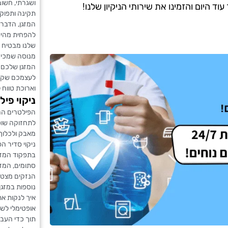
ושגרתי, חשוב
 היום והזמינו את שירותי הניקיון שלנו!
תקינה ותפוק
המזגן, הדבר 
להפחית מהיעי
שלנו מבטיח ל
מנוסה שמכיר
המזגן שלכם. 
לעצמכם שקט 
וארוכת טווח 
ניקוי פיל
הפילטרים הם
לתחזוקה שוטפ
מאבק ולכלוך
ניקוי סדיר ה
בתפקוד המזג
סתומים, המזג
הנזקים מצטבר
נוספות במזגן,
איך לנקות את
אופטימלי לשימ
תוך כדי העב