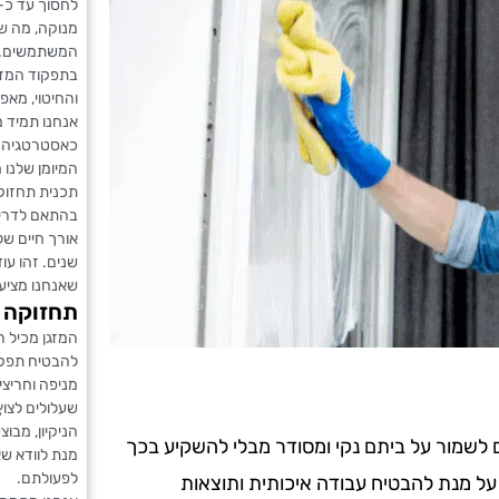
מנוקה, מה שמ
המשתמשים. ה
בתפקוד המזגן,
והחיטוי, מאפ
אנחנו תמיד ממ
כאסטרטגיה י
המיומן שלנו 
תכנית תחזוק
בהתאם לדריש
אורך חיים של
שנים. זהו ע
שאנחנו מציעי
תחזוקה ש
המזגן מכיל ר
להבטיח תפקוד
מניפה וחריצי 
שעלולים לצו
הניקיון, מבו
ים לשמור על ביתם נקי ומסודר מבלי להשקיע בכך
מנת לוודא שא
לפעולתם.
 על מנת להבטיח עבודה איכותית ותוצאות