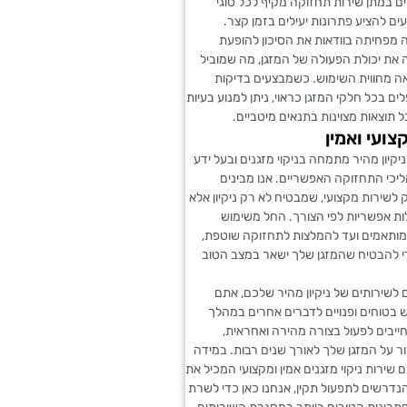
ם במתן שירות תחזוקה מקיף לכל סוגי
עים להציע פתרונות יעילים בזמן קצר.
 מפחיתה בוודאות את הסיכון להופעת
את יכולת הפעולה של המזגן, מה שמוביל
אה מחווית השימוש. כשמבצעים בדיקות
ים בכל חלקי המזגן כראוי, ניתן למנוע בעיות
ל תוצאות מצוינות בתנאים מיטביים.
צועי ואמין
ניקיון מהיר מתמחה בניקוי מזגנים ובעל ידע
יכי התחזוקה האפשריים. אנו מבינים
לשירות מקצועי, שמבטיח לא רק ניקיון אלא
ות אפשריות לפי הצורך. החל משימוש
 מותאמים ועד להמלצות לתחזוקה שוטפת,
די להבטיח שהמזגן שלך ישאר במצב הטוב
לשירותים של ניקיון מהיר שלכם, אתם
ש בטוחים ופנויים לדברים אחרים במהלך
חייבים לפעול בצורה מהירה ואחראית,
 על המזגן שלך לאורך שנים רבות. במידה
שירות ניקוי מזגנים אמין ומקצועי המכיל את
דרשים לתפעול תקין, אנחנו כאן כדי לשרת