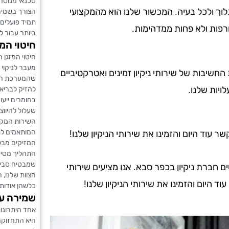
טכנאי מנוסה 
לוך ולכל בעיה. המכשור שלנו הוא מהמקצועי
הצורך בשמיר
תמיד פועלים
רפות ולא פחות ממדהימות.
ביותר עבור לק
חיטוי המז
חיטוי המזגן 
מעבר לניקוי ה
ת החשיבות של שירותי ניקיון זמינים ואטרקטיביים
שהמערכת הפני
ויות שלנו.
להזיק לבריאו
בחומרים ייעו
שעלול להיווצ
השירות המקצו
המותאמים לת
עוד היום והזמינו את שירותי הניקיון שלנו!
המזיקים מבלי
התהליך מסייע
שמבטיח סביב
חברת ניקיון בכפר סבא. אנו מציעים שירותי
הצוות שלנו, ח
וד היום והזמינו את שירותי הניקיון שלנו!
כלשהן אודות ח
שמירה על
אחד היתרונות
היא התחזוקה 