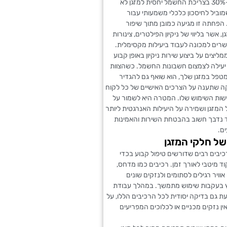
לחסוך עד כ-30% בצריכת החשמל יחסית למזגן לא
וביל לחיסכון כלכלי משמעותי עבור
פחתה זו מגיעה כמובן מתוך שיפור
 אשר בליווי של ניקיון הפילטרים, צינורות
שרים למכונה לעבוד ביעילות מקסימלית.
ליצים על ביצוע שירות ניקיון באופן קבוע
עילה לצמצום חשבונות החשמל. כשהצוות
מטפל במזגן שלך, הוא שואף גם להגדיר
ה שתענה על הצרכים האישיים של כל לקוח
ות השימוש שלו. המטרה היא לשמור על
 המזגן ושמירה על היעילות האנרגטית ליותר
וד נדבך חשוב בהבטחת השירות והאמינות
ם.
ל חלקי המזגן
כיבים רבים שדורשים טיפול קבוע בכדי
 מיטבי לאורך זמן. רכיבים כמו מדחס,
אוויר רגילים לסתומים ולנזקים שונים
ץ בעקבות שימוש מתמשך. במהלך עבודת
צעת גם בדיקה יסודית לכל הרכיבים הללו, על
ין נזקים מכניים או לכלוכים המפריעים