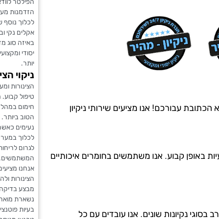
הפילטר לוודא
הזדמנות מעול
לכלוך נוסף ש
אקלים נקי וב
באיזה סוג מז
יסודי ומקצוע
יותר.
ניקוי הצ
הצינורות ומ
טיפול קבוע. 
חימום במהלך
kf? חברת ניקיון מהיר היא הכתובת עבורכם! אנו מציעים שירותי ניקיון
הטוב ביותר. 
נעימים כאשר
לכלוך במערכת
לגרום לריחות
יות באופן קבוע. אנו משתמשים בחומרים איכותיים
המשתמשים.
אנחנו מציעים
הצינורות ולה
מבצע בדיקה י
נשארת מוארת 
בעיות פוטנצ
ה מ-20 שנים, ויש לנו ניסיון רב בסוגי נקיונות שונים. אנו עובדים עם כל