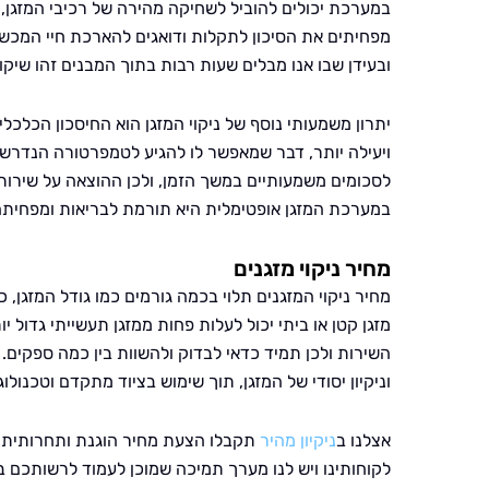
במערכת יכולים להוביל לשחיקה מהירה של רכיבי המזגן, 
מפחיתים את הסיכון לתקלות ודואגים להארכת חיי המכשיר.
ובעידן שבו אנו מבלים שעות רבות בתוך המבנים זהו שיקו
יתרון משמעותי נוסף של ניקוי המזגן הוא החיסכון הכלכל
ויעילה יותר, דבר שמאפשר לו להגיע לטמפרטורה הנדרשת
לסכומים משמעותיים במשך הזמן, ולכן ההוצאה על שירות 
במערכת המזגן אופטימלית היא תורמת לבריאות ומפחיתה 
מחיר ניקוי מזגנים
מחיר ניקוי המזגנים תלוי בכמה גורמים כמו גודל המזגן, 
מזגן קטן או ביתי יכול לעלות פחות ממזגן תעשייתי גדול י
השירות ולכן תמיד כדאי לבדוק ולהשוות בין כמה ספקים. 
וניקיון יסודי של המזגן, תוך שימוש בציוד מתקדם וטכנול
אצלנו ב
ניקיון מהיר
תקבלו הצעת מחיר הוגנת ותחרותית על
לקוחותינו ויש לנו מערך תמיכה שמוכן לעמוד לרשותכם ב