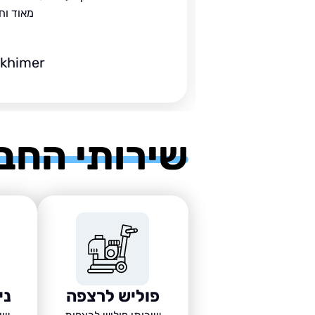
מאוד וח
ckhimer
שירותי החב
פוליש לרצפה
ני