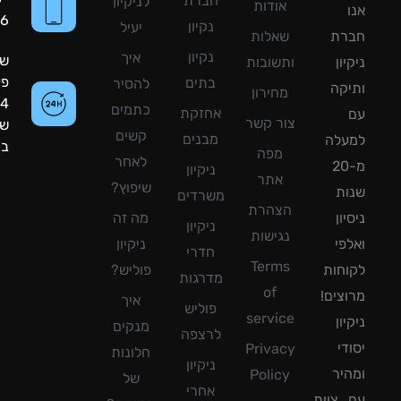
חברת
לניקיון
אודות
8090056
נקיון
יעיל
רת
שאלות
נקיון
איך
שעות
ון
ותשובות
פעילות:
בתים
להסיר
קה
מחירון
24
כתמים
אחזקת
צור קשר
שעות
קשים
מבנים
עלה
ביממה!
מפה
לאחר
מ-20
ניקיון
אתר
שיפוץ?
ת
משרדים
הצהרת
ון
מה זה
ניקיון
נגישות
פי
ניקיון
חדרי
Terms
חות
פוליש?
מדרגות
of
צים!
איך
פוליש
service
ון
מנקים
לרצפה
די
Privacy
חלונות
ניקיון
יר
Policy
של
אחרי
צוות