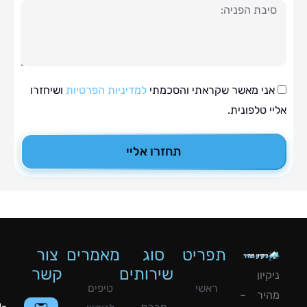
ה
י מאשר שקראתי והסכמתי
למדיניות הפרטיות
ושיחזרו
טלפונית.
תחזרו אליי
תפריט
סוג
מאמרים
צור
שירותים
קשר
ון
ראשי
טיפים
יר –
050-