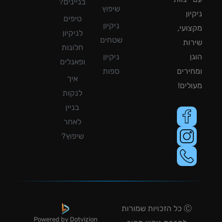
בניינים?
שיפוץ
ון
טיפים
ניקיון
ועי,
לניקיון
שטחים
ות
חלונות
ן
ניקיון
ופאנלים
ירים
ספות
איך
לים!
לנקות
בניין
לאחר
שיפוץ?
Ⓒ כל הזכויות שמורות
Powered by Dotvizion