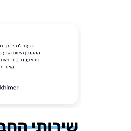
ית
הגעתי לגקי דרך ח
הים.
מהקבלן הצוות הגיע ב
 בעל
ניקוי עבדו יסודי מאו
מאוד וח
ckhimer
שירותי החב