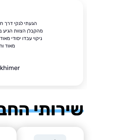
ית
הגעתי לגקי דרך ח
הים.
מהקבלן הצוות הגיע ב
 בעל
ניקוי עבדו יסודי מאו
מאוד וח
ckhimer
שירותי החב