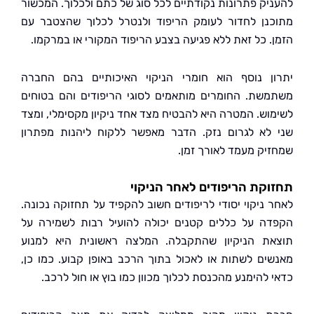
יק פתרונות נקודתיים לכל סוג של כתם ולכלוך. המכשור
נן לחדור לעומק הריפוד ולנטרל לכלוך שהצטבר עם
. כל זאת ללא פגיעה בצבע הריפוד המקורי או במרקמו.
ן נוסף הוא חומרי הניקוי האיכותיים בהם החברה
שת. החומרים מותאמים לסוגי הריפודים והם בטוחים
וש. המטרה היא להבטיח מצד אחד ניקיון מקסימלי, ומצד
לא לגרום נזק. הדבר מאפשר ללקוח ליהנות מפתרון
יק מעמד לאורך זמן.
קת הריפודים לאחר הניקוי
 ניקוי יסודי לריפודים חשוב להקפיד על תחזוקה נכונה.
ה על כללים קטנים יכולה להועיל רבות לשמירה על
ת הניקיון שהתקבלה. המלצה ראשונית היא למנוע
ים לשתות או לאכול בתוך הרכב באופן קבוע. כמו כן,
 להימנע מהכנסת לכלוך מכוון כמו בוץ או חול לרכב.