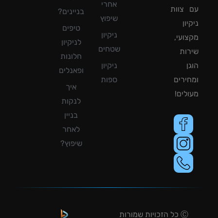
אחרי
צוות
בניינים?
שיפוץ
ון
טיפים
ניקיון
ועי,
לניקיון
שטחים
ות
חלונות
ן
ניקיון
ופאנלים
ירים
ספות
איך
לים!
לנקות
בניין
לאחר
שיפוץ?
Ⓒ כל הזכויות שמורות