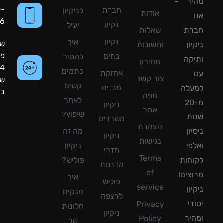
יר –
050-
חברת
לניקיון
אודות
8090056
נקיון
יעיל
רת
שאלות
נקיון
איך
שעות
ון
ותשובות
פעילות:
בתים
להסיר
קה
מחירון
24
כתמים
אחזקת
צור קשר
שעות
קשים
מבנים
עלה
ביממה!
מפה
לאחר
מ-20
ניקיון
אתר
שיפוץ?
ת
משרדים
הצהרת
ון
מה זה
ניקיון
נגישות
פי
ניקיון
חדרי
Terms
חות
פוליש?
מדרגות
of
צים!
איך
פוליש
service
ון
מנקים
לרצפה
די
Privacy
חלונות
ניקיון
יר
Policy
של