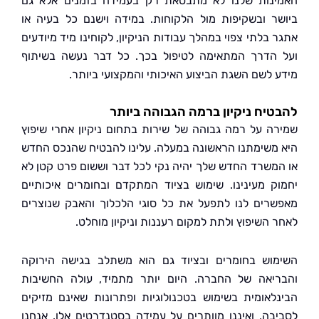
נות שלנו לא מתבטאת רק בעמידה בזמנים אלא גם
ר ובשקיפות מול הלקוחות. במידה וישנם כל בעיה או
בלתי צפוי במהלך עבודות הניקיון, לקוחינו מיד מיודעים
הדרך המתאימה לטיפול בכך. כל דבר נעשה בשיתוף
 לשם השגת הביצוע האיכותי והמקצועי ביותר.
יח ניקיון ברמה הגבוהה ביותר
ה על רמה גבוהה של שירות בתחום ניקיון אחרי שיפוץ
משימתנו הראשונה במעלה. עלינו להבטיח שהנכס החדש
משרד החדש שלך יהיה נקי לכל דבר וששום פרט קטן לא
ק מעינינו. שימוש בציוד המתקדם ובחומרים איכותיים
רים לנו לתפעל את כל סוגי הלכלוך והאבק שנוצרים
 השיפוץ ולתת למקום רעננות וניקיון מוחלט.
וש בחומרים ובציוד גם הוא משתלב בגישה הירוקה
יאה של החברה. היום יותר מתמיד, עולה החשיבות
לאומית בשימוש בטכנולוגיות ופתרונות שאינם מזיקים
בה, ואיננו מוותרים על עמידה בסטנדרטים אלו. אנחנו