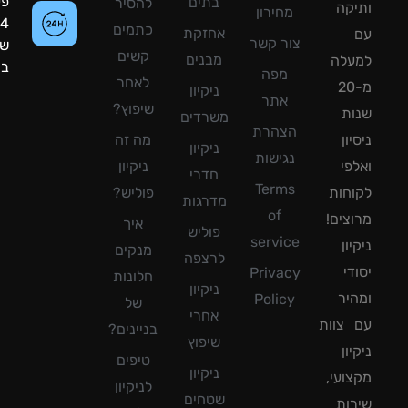
פעילות:
בתים
להסיר
קה
מחירון
24
כתמים
אחזקת
צור קשר
שעות
קשים
מבנים
עלה
ביממה!
מפה
לאחר
מ-20
ניקיון
אתר
שיפוץ?
ת
משרדים
הצהרת
ון
מה זה
ניקיון
נגישות
פי
ניקיון
חדרי
Terms
חות
פוליש?
מדרגות
of
צים!
איך
פוליש
service
ון
מנקים
לרצפה
די
Privacy
חלונות
ניקיון
יר
Policy
של
אחרי
צוות
בניינים?
שיפוץ
ון
טיפים
ניקיון
ועי,
לניקיון
שטחים
ות