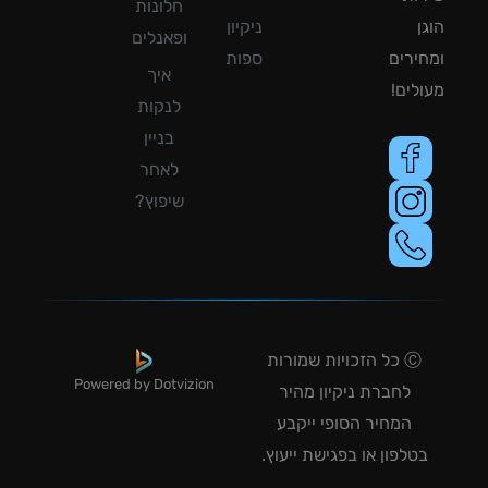
חלונות
ן
ניקיון
ופאנלים
ירים
ספות
איך
לים!
לנקות
בניין
לאחר
שיפוץ?
Ⓒ כל הזכויות שמורות
Powered by Dotvizion
לחברת ניקיון מהיר
המחיר הסופי ייקבע
טלפון או בפגישת ייעוץ.