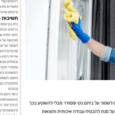
רהיטים ועוד 
וחומרים איכו
וביטחון שהב
חשיבות ני
בית נקי ומסו
בריאים הבית 
היום-יומית 
מורגשת על אי
לשמור על סב
שיכולים להש
שירות ניקיון 
ובטוחים אנשי
ומסודר מקלה
הפשוטים ביו
וחשוב למצוא 
מתמקדת בצרכ
ונכונים
כיסוי ניקיון
מהמשפחותשרו
ים לשמור על ביתם נקי ומסודר מבלי להשקיע בכך
הרבה יותר ה
ולהמשכיות של
 על מנת להבטיח עבודה איכותית ותוצאות