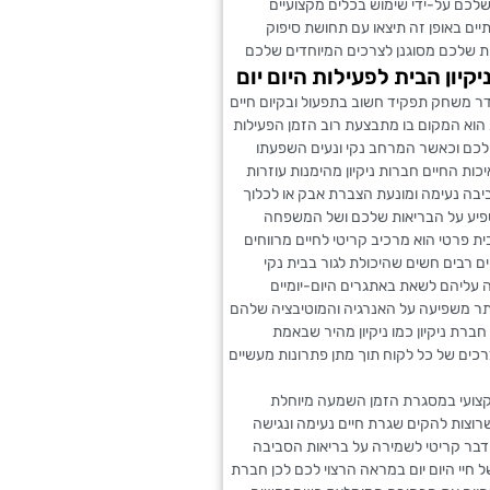
שלכם על-ידי שימוש בכלים מקצועיים
תיים באופן זה תיצאו עם תחושת סיפוק
ית שלכם מסוגנן לצרכים המיוחדים שלכם
קיון הבית לפעילות היום יום
דר משחק תפקיד חשוב בתפעול ובקיום חיים
הוא המקום בו מתבצעת רוב הזמן הפעילות
שלכם וכאשר המרחב נקי ונעים השפעתו
כות החיים חברות ניקיון מהימנות עוזרות
יבה נעימה ומונעת הצברת אבק או לכלוך
פיע על הבריאות שלכם ושל המשפחה
בית פרטי הוא מרכיב קריטי לחיים מרווחים
ם רבים חשים שהיכולת לגור בבית נקי
 עליהם לשאת באתגרים היום-יומיים
תר משפיעה על האנרגיה והמוטיבציה שלהם
חברת ניקיון כמו ניקיון מהיר שבאמת
ים של כל לקוח תוך מתן פתרונות מעשיים
 מקצועי במסגרת הזמן השמעה מיוחלת
צות להקים שגרת חיים נעימה ונגישה
דבר קריטי לשמירה על בריאות הסביבה
 חיי היום יום במראה הרצוי לכם לכן חברת