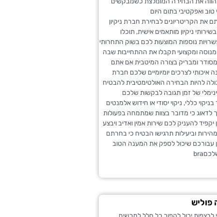
 מהווה את הבחירה המומלצת כשמבקשים
 טוב ואפקטיבי בתום היום
 את הקריטריונים לבחירת חברת ניקיון
שירותי ניקיון מותאמים אישית, תוכלו
רויות נוספות המוצעות לכם בשוק התחרותי
 מנוסה ומקצועי תקבלו את ההתחייבות שבה
סודר ומבריק בצורה המיטבית אם אתם
 איכותי לצרכים יומיומיים שלכם חברת
יכולה להיות הבחירה האולטימטיבית להבטיח
ומינימלי של זמן תגובה לבקשות שלכם
בניקוי כללי, ניקוי יסודי או חידוש אלמנטים
רך לדאוג כי מדובר בצוות שמתמחה בפעולות
ן יקפיד להעניק לכם שירות אמין ואדיב ויבצע
ירות וביעילות תרגישו הבטיח כי בחרתם
ן עבורכם שיכול לספק את המענה הטוב
כםbra
 פוליש
 לרצפות יכול להפוך כל חלל למרשים