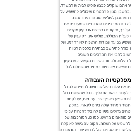
ר אתם שוקלים לבצע פוליש לבית או למשרד,
בחשבון מגוון פרמטרים שיכולים להשפיע על
המתוכנן לפוליש, סוג הרצפה והמצב
 הם המרכיבים המרכזיים שמעצבים את
על כך, תיקונים נדרשים או ניקיון מקדים
 לעלות הכוללת. פוליש אינו רק עניין של
פיע גם על עמידות הרצפות לאורך זמן, ועל
 יכולה להיחשב כבחירה כלכלית לטווח
חשוב להבין את המרכיבים השונים
העלות, ולבחור בשירות מקצועי כמו ניקיון
 תוצאות איכותיות במחיר שמשתלם לכל
מפלקסיות העבודה
 את עלות הפוליש, חשוב להתייחס לגודל
לעבור בו את התהליך. ככל שהשטח גדול
ות תשפיע באופן ישיר. עם זאת, יש לקחת
תמיד המחיר עולה ביחס לינארי. בחלק
ים גדולים עשויים להוביל להנחות על פי
ם מותאמים מראש. כמו כן, המורכבות של
להשפיע על העלות. מקום עם גישה לא קלה
ל אזורים קטנים יכול לדרוש יותר זמן עבודה