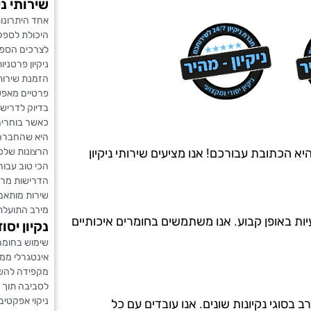
שירותי נ
אחד היתרונות
היכולת לספק
לצרכים הספצי
ניקיון פרטניות
הזמנת שירות
פרטיים מאפ
בדיוק לדריש
כאשר בוחרים 
היא שהחברה 
הרצונות שלכ
beer s? חברת ניקיון מהיר היא הכתובת עבורכם! אנו מציעים שירותי ניקיון
הכי טוב עבור
הדרישות מר
שירות מותאם 
מירב התועלת
יות באופן קבוע. אנו משתמשים בחומרים איכותיים
נקיון יסו
שימוש בחומרי
אינטגרלי ממנ
מקפידה להשת
לסביבה תוך 
ניקוי אפקטיב
ה מ-20 שנים, ויש לנו ניסיון רב בסוגי נקיונות שונים. אנו עובדים עם כל