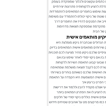
כתמים עקשנים ולכלוך שמופקדת בעומק
ת להציע ללקוחותיה פתרונות יצירתיים
צעות שימוש בחומרים המתאימים להתמודדות
 שונות של ניקוי יכולתו להתמודד עם משימות
יב את המנקים להזיז את החומרים דרך
 מתקדמת שמספקת תוצאות מדהימות
ק של הבית
יקיון מותאמים אישית
 הגדולים שבחברת ניקיון מומלצת היא
 שירותים מותאמים אישית המתאימים בדיוק
פיים שלכם ניקיון מהיר מציעה לכם תוכניות
 בין אם ניקוי יסודי לאחר שיפוץ ובין אם
 שבועי קבוע התאמת השירות ללקוחות
שרת לכם לקבל תוצאה מושלמת שמתאימה
ות האישיות שלכם כשאתם בוחרים בשירותי
מים אישית המשמעות היא הקפדה על התאמת
 הפרט ברעיון איך
י אצלנו מקפיד להבין וללמוד את דרישות
 להציע לו את הפתרון המתאים ביותר
מים אישית כוללים ניקוי יסודי של חלקים
 כמו מרקעים מט על אוהבים שטיחים חידוש