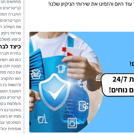
מחפשים חברת
 היום והזמינו את שירותי הניקיון שלנו!
קריטריונים 
החברה המקצו
הקריטריונים 
את השילוב הז
שירותי ניקיון
וביצוע מושל
כיצד לבח
בחירת חברת 
כמו סוג השי
קטנה יתכן של
עם כמה מפלס
הוא התקציב 
ולהשוות בין 
המענה הטוב 
קריטריון נו
והמלצות בקש
באינטרנט לק
מצוין יש ביצ
הסתכסך עם ה
ואמיתית יכול