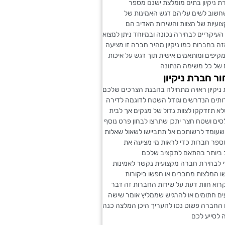
 ניקיון בתים מומלצת ישנם מספר
שחשוב לשים עליהם דגש האמינות של
עיות של הצוות והשירות האדיב הם
העיקריים לבחירה נכונה ובמיוחד ניתן למצוא
ה בחברות כמו ניקיון מהיר חברה זו מציעה
 מקיפים ומותאמים אישית תוך דגש על איכות
ם של כל משימה הנתונה
ור חברת ניקיון
ניקיון ראויה מתחילה בהבנת הצרכים שלכם
רותים הנדרשים וגודל השטח לדוגמה לדירה
א תזדקקו לצוות גדול של מנקים אך לבית
ים ושטח חצר יתכן שתרצו לבחון פרט נוסף
שעומד לרשותכם אל תתביישו לשאול שאלות
מספר חברות כדי לראות מי מציעה את
ביותר בהתאם לתקציב שלכם
סף לבחירת חברה מקצועית נקשר לאמינות
ו המלצות מחברים או חפשו ביקורות
רוא חוות דעת על שירות החברות זה דבר
ועים חתומים או להרגיש שממליץ אומר שישה
חברה פשוט נסו להעריך היכן המלצה כנה
ה לסייע לכם