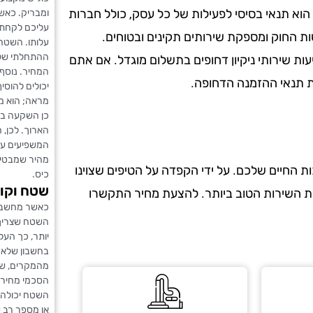
הוא תנאי בסיסי לפעילות של כל עסק, כולל חברות
ומבריק. כאש
עליכם לקחת 
ות החוק ומספקת שירותים תקינים ובטוחים.
עלותו. השטח 
ההתחלתי שלה
עות שירותי ניקיון דחופים בתשלום מוגדל. אם אתם
המחיר. נוסף 
את תנאי ההזמנה הדחופה.
יכולים להוסיף
מראה; הוא מש
כן השקעה בו
הארוך. לכן, 
המשפיעים על 
מהיר שמבטיח
 החיים שלכם. על ידי הקפדה על הטיפים שצוינו
כיס.
שטח וקו
את השירות הטוב ביותר. להצעת מחיר התקשרו
כאשר מחשבים
השטח שצריך 
יותר, כך העל
בחשבון שלא 
מהמקרים, שטח
הסכמי מחירי
השטח יכולה 
או מספר רב ש