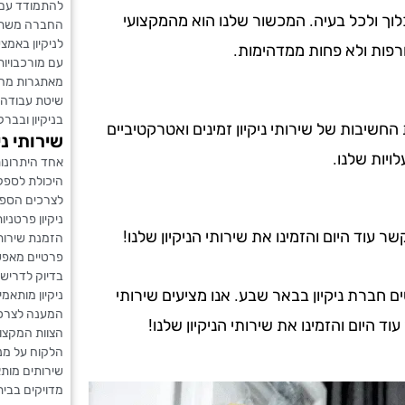
להתמודד עם 
לוך ולכל בעיה. המכשור שלנו הוא מהמקצועי
החברה משתדל
לניקיון באמ
רפות ולא פחות ממדהימות.
עם מורכבויות
מאתגרות מחי
שיטת עבודה
בניקיון ובבר
ת החשיבות של שירותי ניקיון זמינים ואטרקטיביים
שירותי נ
ויות שלנו.
אחד היתרונות
היכולת לספק
לצרכים הספצי
ניקיון פרטניות
עוד היום והזמינו את שירותי הניקיון שלנו!
הזמנת שירות
פרטיים מאפ
בדיוק לדריש
חברת ניקיון בבאר שבע. אנו מציעים שירותי
ניקיון מותא
המענה לצרכי
וד היום והזמינו את שירותי הניקיון שלנו!
הצוות המקצוע
הלקוח על מנת
שירותים מותא
מדויקים בבית