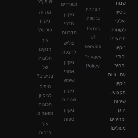
שיפוץ?
ת
משרדים
הצהרת
ון
מה זה
ניקיון
נגישות
פי
ניקיון
חדרי
Terms
חות
פוליש?
מדרגות
of
צים!
איך
פוליש
service
ון
מנקים
לרצפה
די
Privacy
חלונות
ניקיון
יר
Policy
של
אחרי
צוות
בניינים?
שיפוץ
ון
טיפים
ניקיון
ועי,
לניקיון
שטחים
ות
חלונות
ן
ניקיון
ופאנלים
ירים
ספות
איך
לים!
לנקות