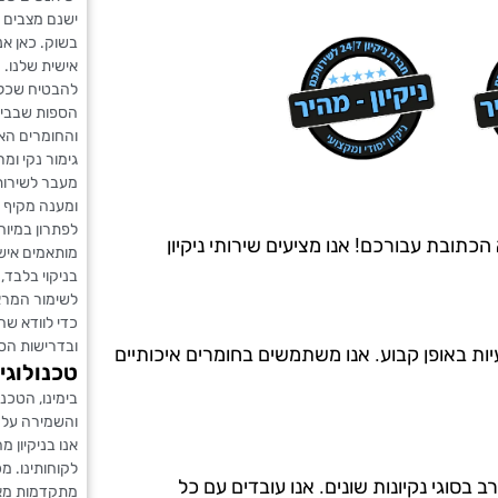
ישנם מצבים 
בשוק. כאן אנ
אישית שלנו. 
להבטיח שכל נ
הספות שבבית
והחומרים האי
גימור נקי ומ
מעבר לשירות 
ומענה מקיף ל
לפתרון במיוח
כתובת עבורכם! אנו מציעים שירותי ניקיון
מותאמים איש
בניקוי בלבד
לשימור המרא
כדי לוודא ש
ובדרישות הספ
יות באופן קבוע. אנו משתמשים בחומרים איכותיים
טכנולוג
בימינו, הטכנו
והשמירה על 
אנו בניקיון מ
לקוחותינו. מכ
ה מ-20 שנים, ויש לנו ניסיון רב בסוגי נקיונות שונים. אנו עובדים עם כל
מתקדמות מאפ