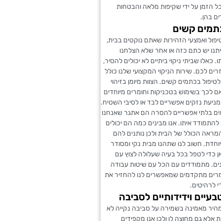
ל הזמן על ידי שקיפות מלאה והבטחות
ם בהן.
תמים קשים
פול ואמצעי הזהירות שאתם נוקטים בבית,
תנו יש כתם כזה או אחר שלא הצלחנו
 כאלו שביתי ניקוי ביתיים לא יכולים להסיר,
זרים לכם. שירות הניקוי המקצועי שלנו כולל
טיפול בכתמים קשים. הצוות מיומן בזיהוי
 לכך בשימוש בטכניקות וחומרים מיוחדים
ניעת נזקים אפשריים לבד או לסיבי השטיח.
ם בלתי אפשריים להסרה הם אתגר שאנחנו
להתמודד איתו. אנו מבינים כמה הם יכולים
מראה הכולל של הבית ולכן נותנים להם
חדת. חשוב לנו שתהנו מבית נקי ומסודר
אן כדי לטפל בכל בעיה שעלולה לצוץ עם
ם. מתמודדים עם הכל עם שיטות עבודה
מרים מתקדמים שמאפשרים לנו להחזיר את
 לרהיטים.
בעיים וידידותיים לסביבה
מהיר מאמינה בשמירה על סביבה נקייה לא
 אלא גם מחוצה לו ולכן אנו מקפידים