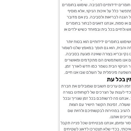
ומרים ידידותיים לסביבה. שימוש בחומרים
מתפשר כלל על איכות הניקוי, אלא מוסיף
 הגנה לבריאות ולסביבה. בין אם מדובר
ם או ספות, אנחנו דואגים לבחור בחומרים
ש ולחיים בכל בית ובמיוחד כשיש ילדים או
מוש בחומרים ידידותיים הוא בטוח יותר
 והבית, הוא גם תומך במאמץ שלנו לשמור
 נקי ובריא בצורה שאינה פוגעת בסביבה.
 אנו משתמשים הם מתקדמים ומאושרים
הניקוי הבית נשמר כמו חדש לאורך זמן,
השפעה מינימלית על העולם שבו אנו חיים.
ין בכל עת
זמין הם ערכים חשובים שמובילים את חברת
בכדי לענות על הצרכים של לקוחותינו בצורה
 אנחנו פה לרשותכם בכל זמן שצריך ובכל
שעולה. זמינות הקשר הישיר עם הצוות
להגיב במהירות לבקשותיכם ולהיות שם
יכים אותנו.
סור ומיומן, אנחנו מבטיחים שכל פנייה תקבל
יכותי, בכדי שלא תצטרכו לדאוג לשטיחים