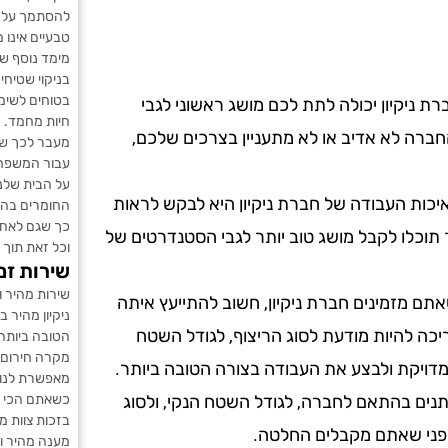
להסתמך על ח
טבעיים אינו 
מימד נוסף של
בניקוי שטיחי
בטוחים לשימו
ת ניקיון יכולה לתת לכם מושג ראשוני לגבי
חיות מחמד.
ברה לא אדיב או לא מתעניין בצרכים שלכם,
מעבר לכך ששי
עבור המשפחה
על הבית שלנו
כות העבודה של חברת ניקיון היא לבקש לראות
החומרים בהם
כך שגם לאחר 
 תוכלו לקבל מושג טוב יותר לגבי הסטנדרטים של
וכל זאת תוך 
שירות זמ
שירות מהיר ו
תם מזמינים חברת ניקיון, חשוב להתייעץ איתה
ניקיון מהיר 
ריכה להיות מודעת לסוג הריצוף, לגודל השטח
הטובה ביותר.
מקרה חירום 
מדויקת ולבצע את העבודה בצורה הטובה ביותר.
מאפשרת לנו 
כשאתם הכי צר
שתנים בהתאם לחברה, לגודל השטח הנקי, ולסוג
בזכות צוות מ
 לפני שאתם מקבלים החלטה.
מענה מהיר וא