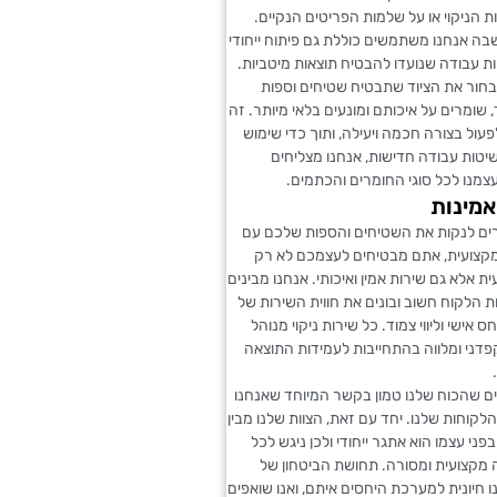
ות הניקוי או על שלמות הפריטים הנקיים.
בה אנחנו משתמשים כוללת גם פיתוח ייחודי
ות עבודה שנועדו להבטיח תוצאות מיטביות.
בחור את הציוד שתבטיח שטיחים וספות
, שומרים על איכותם ומונעים בלאי מיותר. זה
עול בצורה חכמה ויעילה, ותוך כדי שימוש
שיטות עבודה חדישות, אנחנו מצליחים
מנו לכל סוגי החומרים והכתמים.
אמינות
ם לנקות את השטיחים והספות שלכם עם
 מקצועית, אתם מבטיחים לעצמכם לא רק
ת אלא גם שירות אמין ואיכותי. אנחנו מבינים
 הלקוח חשוב ובונים את חווית השירות של
ס אישי וליווי צמוד. כל שירות ניקוי מנוהל
דני ומלווה בהתחייבות לעמידות התוצאה
ים שהכוח שלנו טמון בקשר המיוחד שאנחנו
קוחות שלנו. יחד עם זאת, הצוות שלנו מבין
פני עצמו הוא אתגר ייחודי ולכן ניגש לכל
 מקצועית ומסורה. תחושת הביטחון של
 חיונית למערכת היחסים איתם, ואנו שואפים