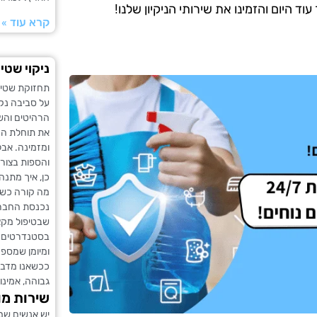
 היום והזמינו את שירותי הניקיון שלנו!
קרא עוד »
ניקוי שטי
תחזוקת שטיח
על סביבה נק
הרהיטים והש
את תוחלת החי
ומזמינה. אבל
והספות בצורה
כן, איך מתנה
מה קורה כשי
נכנסת החברה 
שבטיפול מקצוע
בסטנדרטים הג
ומיומן שמספק
ככשאנו מדברי
גבוהה, אמינות
שירות מו
יש אנשים שמע