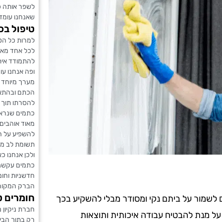
לשפר אותה כ
שאנחנו עומדי
טיפול בכ
למרות כל הטי
לכל אחד מאי
להתמודד איתו.
ופה אנחנו עו
מערך מיוחד ל
הכתם ובהתאם
להסרתו תוך מ
כתמים שנראי
מאוד אוהבים 
להשפיע על ה
תשומת לב מיו
ולכן אנחנו כ
כתמים עקשני
חדשניות וחו
הברק המקורי
חומרים ט
ים לשמור על ביתם נקי ומסודר מבלי להשקיע בכך
חברת ניקיון 
 על מנת להבטיח עבודה איכותית ותוצאות
רק בתוך הבית