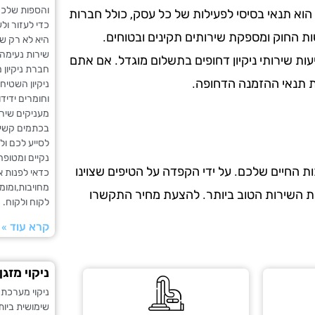
והספות שלכם 
הוא תנאי בסיסי לפעילות של כל עסק, כולל חברות
כדי לעזור ול
ות החוק ומספקת שירותים תקינים ובטוחים.
היא לא רק שט
שירות נעימה 
עות שירותי ניקיון דחופים בתשלום מוגדל. אם אתם
חברת ניקיון 
את תנאי ההזמנה הדחופה.
ניקיון השטי
וחומרים ידיד
מעניקים שירו
בכתמים קשים
לסייע לכם ול
נקיים ומטופח
 החיים שלכם. על ידי הקפדה על הטיפים שצוינו
כדאי לפנות א
מחויבות,ומומ
את השירות הטוב ביותר. להצעת מחיר התקשרו
לקוח ולקוח.
קרא עוד »
ניקוי מזגן
ניקוי מערכת 
שימושית ביו