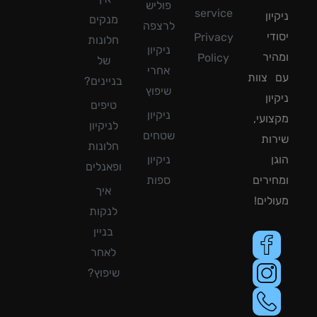
פוליש
service
ון
מנקים
לרצפה
די
Privacy
חלונות
ניקיון
יר
Policy
של
אחרי
צוות
בניינים?
שיפוץ
ון
טיפים
ניקיון
ועי,
לניקיון
שטחים
ות
חלונות
ן
ניקיון
ופאנלים
ירים
ספות
איך
לים!
לנקות
בניין
לאחר
שיפוץ?