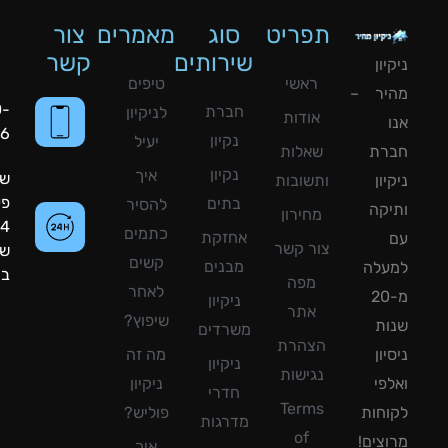
תפריט
סוג
מאמרים
צור
שירותים
קשר
ון
ראשי
טיפים
יר –
050-
חברת
לניקיון
אודות
8090056
נקיון
יעיל
רת
שאלות
נקיון
איך
שעות
ון
ותשובות
פעילות:
בתים
להסיר
קה
מחירון
24
כתמים
אחזקת
צור קשר
שעות
קשים
מבנים
עלה
ביממה!
מפה
לאחר
מ-20
ניקיון
אתר
שיפוץ?
ת
משרדים
הצהרת
ון
מה זה
ניקיון
נגישות
פי
ניקיון
חדרי
Terms
חות
פוליש?
מדרגות
of
צים!
איך