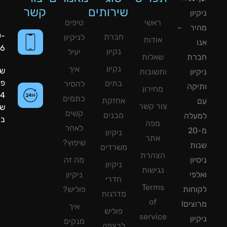
שירותים
קשר
ון
ראשי
טיפים
יר –
050-
חברת
לניקיון
אודות
8090056
נקיון
יעיל
רת
שאלות
נקיון
איך
שעות
ון
ותשובות
פעילות:
בתים
להסיר
קה
מחירון
24
כתמים
אחזקת
צור קשר
שעות
קשים
מבנים
עלה
ביממה!
מפה
לאחר
מ-20
ניקיון
אתר
שיפוץ?
ת
משרדים
הצהרת
ון
מה זה
ניקיון
נגישות
פי
ניקיון
חדרי
Terms
חות
פוליש?
מדרגות
of
צים!
איך
פוליש
service
ון
מנקים
לרצפה