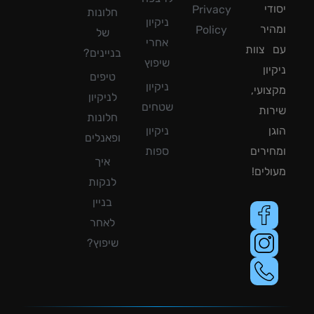
די
Privacy
חלונות
ניקיון
יר
Policy
של
אחרי
צוות
בניינים?
שיפוץ
ון
טיפים
ניקיון
ועי,
לניקיון
שטחים
ות
חלונות
ן
ניקיון
ופאנלים
ירים
ספות
איך
לים!
לנקות
בניין
לאחר
שיפוץ?