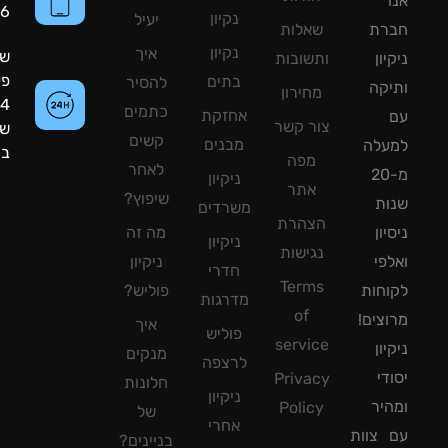
8090056
נקיון
יעיל
רת
שאלות
נקיון
איך
שעות
ון
ותשובות
פעילות:
בתים
להסיר
קה
מחירון
24
כתמים
אחזקת
צור קשר
שעות
קשים
מבנים
עלה
ביממה!
מפה
לאחר
מ-20
ניקיון
אתר
שיפוץ?
ת
משרדים
הצהרת
ון
מה זה
ניקיון
נגישות
פי
ניקיון
חדרי
Terms
חות
פוליש?
מדרגות
of
צים!
איך
פוליש
service
ון
מנקים
לרצפה
די
Privacy
חלונות
ניקיון
יר
Policy
של
אחרי
צוות
בניינים?