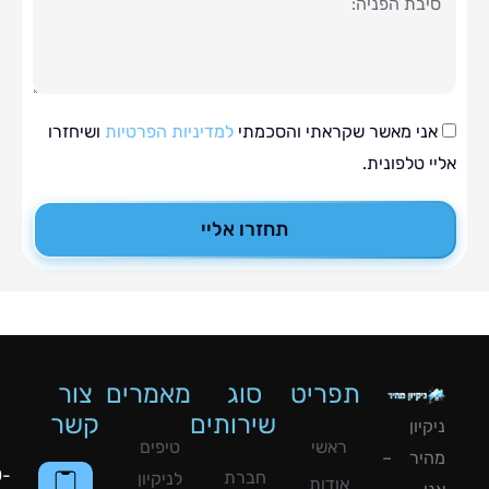
ה
י מאשר שקראתי והסכמתי
למדיניות הפרטיות
ושיחזרו
טלפונית.
תחזרו אליי
תפריט
סוג
מאמרים
צור
שירותים
קשר
ון
ראשי
טיפים
יר –
050-
חברת
לניקיון
אודות