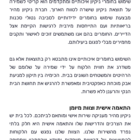
ש בחומרי ניקיון איכותיים ומתקדמים הוא קריטי לשמירה
וצאת ניקיון שישרה לטווח הארוך. חברת ניקיון מהיר
ת שימוש בחומרים ידידותיים לסביבה נטולי סכנות
ותיות ועם התייחסות מירבית לרגישות הקיימת אצל
רים. החומרים בהם אנו משתמשים זוכים לאישור ותקנים
רים מבלי לפגום ביעילותם.
וש בחומרים איכותיים אינו מתבטא רק בתוצאות אלא גם
ג את חווית הלקוח על ידי שמירה על שלומם של
טים והמשטחים השונים בבית. הכימיה בין תיקון למניעת
מוכחת כאפקטיבית ומאפשרת להרגיש את תחושת הבית
 והרענן ללא פשרות.
ה אישית וצוות מיומן
ון מהיר מעניקה שירות אישי ומותאם לביתכם. לכל בית יש
צרכים והדרישות שלו והתאמה אישית היא חלק בלתי
 מהשירות שלנו. הצוות שלנו נפגש עם הלקוחות
יעצות על דרישות מיוחדות ומוודא שהפתרון שמסופק