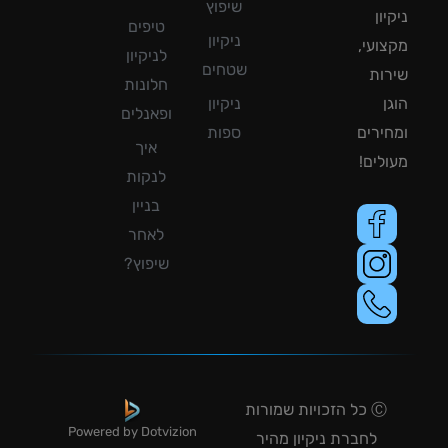
שיפוץ
ון
טיפים
ניקיון
ועי,
לניקיון
שטחים
ות
חלונות
ן
ניקיון
ופאנלים
ירים
ספות
איך
לים!
לנקות
בניין
לאחר
שיפוץ?
Ⓒ כל הזכויות שמורות
Powered by Dotvizion
לחברת ניקיון מהיר