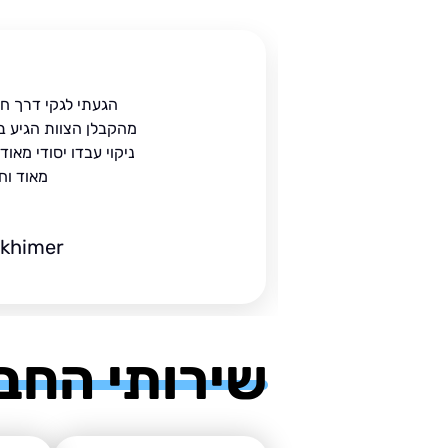
ית
הגעתי לגקי דרך ח
הים.
מהקבלן הצוות הגיע ב
 בעל
ניקוי עבדו יסודי מאו
מאוד וח
ckhimer
שירותי החב