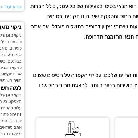
הוא תנאי בסיסי לפעילות של כל עסק, כולל חברות
קרא עוד »
ות החוק ומספקת שירותים תקינים ובטוחים.
עות שירותי ניקיון דחופים בתשלום מוגדל. אם אתם
ניקוי מזגן
ניקוי מזגן עי
את תנאי ההזמנה הדחופה.
ולשמירה על א
לעיתים, מזגני
שמפריעים לפע
בביתכם. כשא
לניקוי מזגני
אמין ומקצועי
 החיים שלכם. על ידי הקפדה על הטיפים שצוינו
חווית השימוש
את השירות הטוב ביותר. להצעת מחיר התקשרו
למה חשוב
ניקוי מזגן ע
האפקטיבי. ה
עלול להפחית 
זה יכול להוב
יותר של המזג
אתם מוודאים 
משאבים יקרי