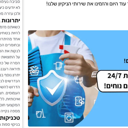
סביבה נעימה
 היום והזמינו את שירותי הניקיון שלנו!
לא יודעים כי
ולכן עזרה מק
יתרונות 
כשאתם מזמיני
להיות בטוחי
אחד מהיתרונ
ובחומרים המ
לנקות את הספ
על התוצאות ל
הסרה של כתמ
תיראה רעננה
יתרון נוסף ב
הנדרשים לניק
הדרוש להשקיע 
העמוסים. ח
ואיכותיות, 
המקצועי חוס
מספה נקייה ו
טכניקות 
בניקוי ספות 