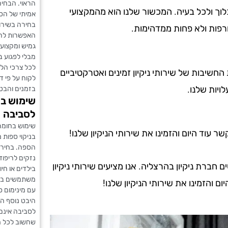
הראוי. הבחי
לוך ולכל בעיה. המכשור שלנו הוא מהמקצועי
אמיתי של הס
בחירה בשירות
רפות ולא פחות ממדהימות.
האפשרות להת
גמיש ומקצועי
מבלי לפגוע ב
לכל צרכי הלק
ת החשיבות של שירותי ניקיון זמינים ואטרקטיביים
לקוח על פי ד
ויות שלנו.
בזמנים והבט
שימוש בח
לסביבה
שימוש בחומרי
עוד היום והזמינו את שירותי הניקיון שלנו!
בניקוי ספות 
הספה. בחירה
נזקים לריפוד
רת ניקיון בהרצליה. אנו מציעים שירותי ניקיון
בילדים או ח
משתמשים בטכנ
ם והזמינו את שירותי הניקיון שלנו!
עם מינימום סי
היבט נוסף הו
לסביבה אינם 
שחשוב לכל מ