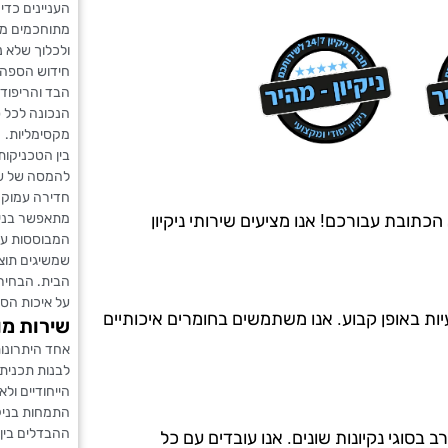
העניינים כדי 
מתוחכמים מא
ולכלוך שלא נ
חידוש הספה 
הבד והריפוד
הנכונה לכל ס
מקסימליות.
בין הטכניקו
להמסה של שו
חדירה עמוקה
מתאפשר בניקו
כתובת עבורכם! אנו מציעים שירותי ניקיון
המבוססות על 
שמשיגים תוצא
הבית. הבחיר
על איכות הס
יות באופן קבוע. אנו משתמשים בחומרים איכותיים
שירות מו
אחד היתרונות
לבנות תכנית 
הייחודיים ול
התמחות בניק
ההבדלים בין 
ה מ-20 שנים, ויש לנו ניסיון רב בסוגי נקיונות שונים. אנו עובדים עם כל