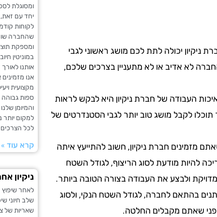
ומסוגלת לספק
יחד עם זאת, 
לקוחות קודמי
שהחברה שומר
ומספקת תוצא
ת ניקיון יכולה לתת לכם מושג ראשוני לגבי
במוניטין חיו
ברה לא אדיב או לא מתעניין בצרכים שלכם,
אותנו לאורך ז
אנו מזמינים
מקצועית ויעי
ספות גבוהה ע
כות העבודה של חברת ניקיון היא לבקש לראות
והמיומן שלנו
 תוכלו לקבל מושג טוב יותר לגבי הסטנדרטים של
למקום יותר נק
לכל הצרכים 
קרא עוד »
תם מזמינים חברת ניקיון, חשוב להתייעץ איתה
ריכה להיות מודעת לסוג הריצוף, לגודל השטח
ניקיון אח
מדויקת ולבצע את העבודה בצורה הטובה ביותר.
לאחר שיפוץ מ
שתנים בהתאם לחברה, לגודל השטח הנקי, ולסוג
שלב חיוני שי
 לפני שאתם מקבלים החלטה.
שאריות של צב