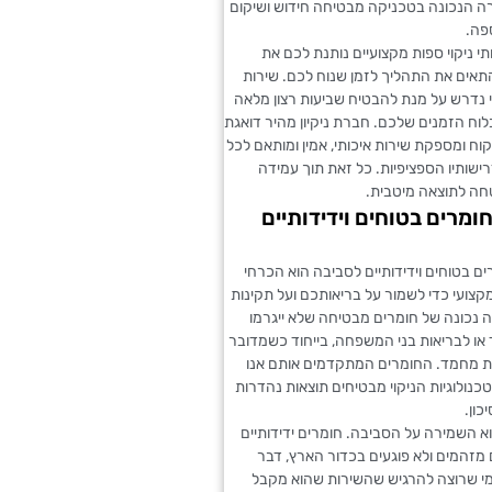
רה הנכונה בטכניקה מבטיחה חידוש ושיקום
פה.
י ניקוי ספות מקצועיים נותנת לכם את
אים את התהליך לזמן שנוח לכם. שירות
 נדרש על מנת להבטיח שביעות רצון מלאה
לוח הזמנים שלכם. חברת ניקיון מהיר דואגת
וח ומספקת שירות איכותי, אמין ומותאם לכל
רישותיו הספציפיות. כל זאת תוך עמידה
חה לתוצאה מיטבית.
ומרים בטוחים וידידותיים
ם בטוחים וידידותיים לסביבה הוא הכרחי
מקצועי כדי לשמור על בריאותכם ועל תקינות
 נכונה של חומרים מבטיחה שלא ייגרמו
 או לבריאות בני המשפחה, בייחוד כשמדובר
יות מחמד. החומרים המתקדמים אותם אנו
ולוגיות הניקוי מבטיחים תוצאות נהדרות
כון.
א השמירה על הסביבה. חומרים ידידותיים
מזהמים ולא פוגעים בכדור הארץ, דבר
י שרוצה להרגיש שהשירות שהוא מקבל