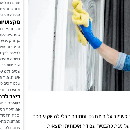
תורם גם לשמ
זו ומשתמשת 
הגבוהים ביות
מקצועיות
חברת ניקיון 
שמתאים עצמו
אך ורק אנשי 
הניקוי והמוצר
לדאגה לכך ש
בצורה מהירה 
שירותיות גבו
שמים דגש על
אישית, תוך ה
שלנו זוכים ל
מהשורה הרא
כיצד לבח
כשאתם בוחרי
את היקף הניס
יכולת התמודד
ים לשמור על ביתם נקי ומסודר מבלי להשקיע בכך
פתרונות מתקד
 על מנת להבטיח עבודה איכותית ותוצאות
ערובה לכך ש