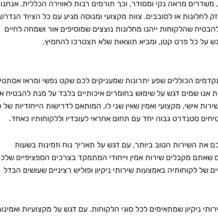
 משדרים מראה נקי ומסודר, וכך תורמים רבות לאווירה הכללית. אנחנו
 לחלונות או לסובבים. צוות מקצועי ומנוסה מגיע עם כל הציוד הנדרש,
להבטיח שהלקוחות ייהנו מחלונות נוצצים שמוסיפים אור ושמחה לחיים
גש על כל פרט קטן, ומביא תוצאות שלא תצטרכו להחמיץ.
תקדמים הכוללים שפע יתרונות שמעניקים לכם שקט נפשי ומראו אסתטי
ות אנו שמים דגש על שימוש בחומרים איכותיים בלבד על מנת להבטיח א
רות אישי, מקצועי ואמין שאין שני לו, המותאם לדרישות הייחודיות של 
חים סטנדרט גבוה יחד עם תחום אחראי לעובדיו וללקוחותיו כאחד.
כם את השירות הטוב ביותר, עם דגש על תאריך נוח וזמינות בשעות
 שאתם מקבלים שירות אמין וייחודי המתמקד בצרכים הספציפיים שלכם
 של לקוחותיה באמצעות שירותי ניקיון ופוליש רציניים שעושים הבדל
רותי ניקיון שמתאימים לכל סוגי הלקוחות. עם דגש על מקצועיות ואמינות