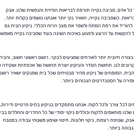
 כל אדם. סביבה נקייה תורמת לבריאות הפיזית והנפשית שלנו. אבק
יאות. כשסביבה נקייה, האוויר נקי יותר ואנחנו נושמים בקלות יותר.
להוריד את רמת המתח ולשפר את מצב הרוח הכללי. ניקיון הבית גם
ול להקשות על הרוגע ולפגוע באיכות השינה בעוד שסביבה נקייה מאפש
ורה חיובית יותר לאורחים שמגיעים לבקר. רושם ראשוני חשוב, והבית
רובים לנו. תחושת הסדר והניקיון יוצרת תחושה של אכפתיות ושקידה ע
ית. המומחים של ניקיון מהיר מבטיחים שכל בית שמנקים ישאיר רושם
מירה על הסטנדרטים הגבוהים ביותר.
ם לכל צורך ולכל לקוח. אנחנו מתמקדים בניקיון בתים פרטיים ודירות,
לנו מותאמים ללקוח וכוללים ניקוי יסודי של כל החדרים והחללים בבי
אבק, שטיפת רצפות, ניקוי חלונות, חיטוי ושימון משטחי עבודה במטבח
גבוהה ביותר.