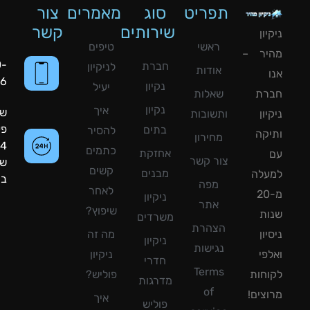
תפריט
סוג
מאמרים
צור
שירותים
קשר
ון
ראשי
טיפים
יר –
050-
חברת
לניקיון
אודות
8090056
נקיון
יעיל
רת
שאלות
נקיון
איך
שעות
ון
ותשובות
פעילות:
בתים
להסיר
קה
מחירון
24
כתמים
אחזקת
צור קשר
שעות
קשים
מבנים
עלה
ביממה!
מפה
לאחר
מ-20
ניקיון
אתר
שיפוץ?
ת
משרדים
הצהרת
ון
מה זה
ניקיון
נגישות
פי
ניקיון
חדרי
Terms
חות
פוליש?
מדרגות
of
צים!
איך
פוליש