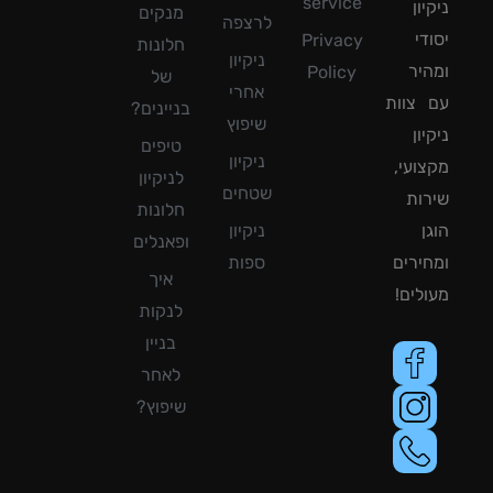
service
ון
מנקים
לרצפה
די
Privacy
חלונות
ניקיון
יר
Policy
של
אחרי
צוות
בניינים?
שיפוץ
ון
טיפים
ניקיון
ועי,
לניקיון
שטחים
ות
חלונות
ן
ניקיון
ופאנלים
ירים
ספות
איך
לים!
לנקות
בניין
לאחר
שיפוץ?