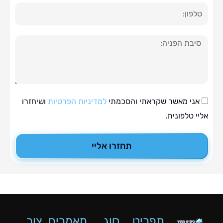
ה
י מאשר שקראתי והסכמתי
למדיניות הפרטיות
ושיחזרו
טלפונית.
תחזרו אליי
תפריט
סוג
מאמרים
צור