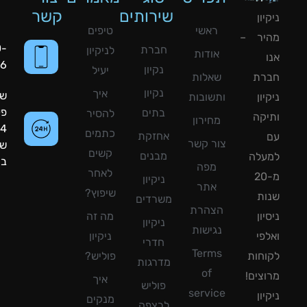
שירותים
קשר
ון
ראשי
טיפים
יר –
050-
חברת
לניקיון
אודות
8090056
נקיון
יעיל
רת
שאלות
נקיון
איך
שעות
ון
ותשובות
פעילות:
בתים
להסיר
קה
מחירון
24
כתמים
אחזקת
צור קשר
שעות
קשים
מבנים
עלה
ביממה!
מפה
לאחר
מ-20
ניקיון
אתר
שיפוץ?
ת
משרדים
הצהרת
ון
מה זה
ניקיון
נגישות
פי
ניקיון
חדרי
Terms
חות
פוליש?
מדרגות
of
צים!
איך
פוליש
service
ון
מנקים
לרצפה