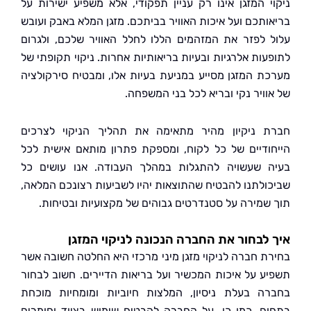
י המזגן אינו רק עניין תפקודי, אלא משפיע ישירות על
ותכם ועל איכות האוויר בביתכם. מזגן המלא באבק ועובש
 לפזר את המזהמים הללו לחלל האוויר שלכם, ולגרום
עות אלרגיות ובעיות בריאותיות אחרות. ניקוי תקופתי של
ת המזגן מסייע במניעת בעיות אלו, ומבטיח סירקולציה
וויר נקי ובריא לכל בני המשפחה.
 ניקיון מהיר מתאימה את תהליך הניקוי לצרכים
ודיים של כל לקוח, ומספקת פתרון מותאם אישית לכל
 שעשויה להתגלות במהלך העבודה. אנו עושים כל
ולתנו להבטיח שהתוצאות יהיו לשביעות רצונכם המלאה,
שמירה על סטנדרטים גבוהים של מקצועיות ובטיחות.
לבחור את החברה הנכונה לניקוי המזגן
ת חברה לניקוי מזגן מיני מרכזי היא החלטה חשובה אשר
ע על איכות המכשיר ועל בריאות הדיירים. חשוב לבחור
ה בעלת ניסיון, המלצות חיוביות ומומחיות מוכחת
ם. כמו כן, על החברה להבטיח שימוש בציוד וחומרים