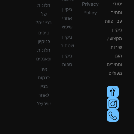
די
Privacy
חלונות
ניקיון
יר
Policy
של
אחרי
צוות
בניינים?
שיפוץ
ון
טיפים
ניקיון
ועי,
לניקיון
שטחים
ות
חלונות
ן
ניקיון
ופאנלים
ירים
ספות
איך
לים!
לנקות
בניין
לאחר
שיפוץ?